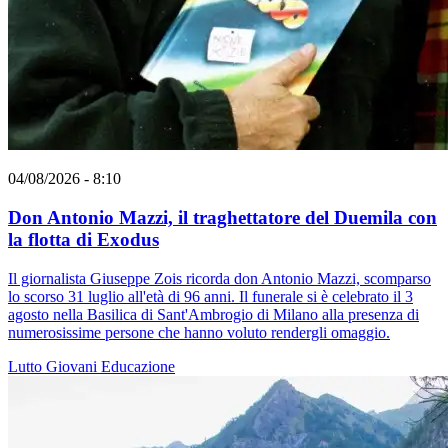
04/08/2026 - 8:10
Don Antonio Mazzi, il traghettatore del Duemila con
la flotta di Exodus
Il giornalista Giuseppe Zois ricorda don Antonio Mazzi, scomparso
lo scorso 31 luglio all'età di 96 anni. Il funerale si è celebrato il 3
agosto nella Basilica di Sant'Ambrogio di Milano alla presenza di
numerosissime persone che hanno voluto rendergli omaggio.
Lutto
Giovani
Educazione