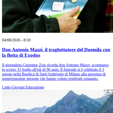
04/08/2026 - 8:10
Don Antonio Mazzi, il traghettatore del Duemila con
la flotta di Exodus
Il giornalista Giuseppe Zois ricorda don Antonio Mazzi, scomparso
lo scorso 31 luglio all'età di 96 anni. Il funerale si è celebrato il 3
agosto nella Basilica di Sant'Ambrogio di Milano alla presenza di
numerosissime persone che hanno voluto rendergli omaggio.
Lutto
Giovani
Educazione