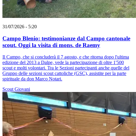
31/07/2026 - 5:20
Campo Blenio: testimonianze dal Campo cantonale
scout. Oggi la visita di mons. de Raemy
Il Campo, che si concluderà il 7 agosto, e che ritorna dopo l'ultima
edizione del 2013 a Dalpe, vede la partecipazione di oltre 1'500
scout e molti volontari. Tra le Sezioni partecipanti anche quelle del
Gruppo delle sezioni scout cattoliche (GSC), assistite per la parte
spirituale da don Marco Notari.
Scout
Giovani