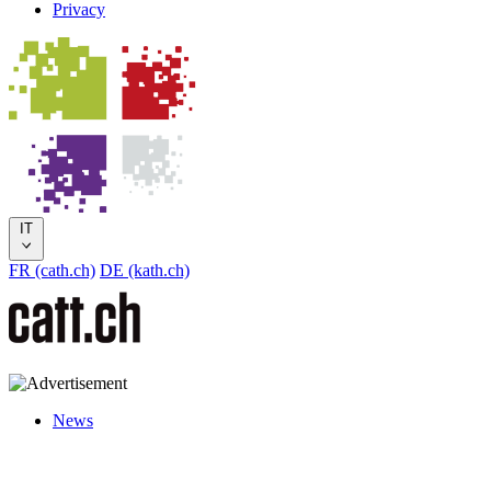
Privacy
IT
FR (cath.ch)
DE (kath.ch)
News