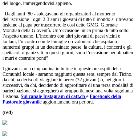
del luogo, immergendovisi appieno.
"Dagli anni ’80 - spiegavano gli organizzatori al momento
dell'iscrizione - ogni 2-3 anni i giovani di tutto il mondo si ritrovano
insieme al papa per trascorrere le così dette GMG, Giornate
Mondiali della Gioventù. Un’occasione unica prima di tutto sotto
l’aspetto umano. L’incontro con altri giovani di paesi vicini e
lontani, l’incontro con le famiglie o i volontari che ospitano i
numerosi gruppi in un determinato paese, la cultura, i concerti e gli
spettacoli organizzati in questi giorni, sono l’occasione per abbattere
i muri e costruire ponti".
I giovani - una cinquantina in tutto e in queste ore ospiti della
Comunità locale - saranno raggiunti questa sera, sempre dal Ticino,
da chi ha deciso di viaggiare in aereo (32 giovani) o, nei giorni
successivi, da chi, decidendo di approfittare di una terza modalità di
partecipazione, si aggregherà al gruppo ticinese una volta raggiunta
Lisbona.
Sul canale Instagram di catt.ch
e
Facebook della
Pastorale giovanile
aggiornamenti ora per ora.
(red)