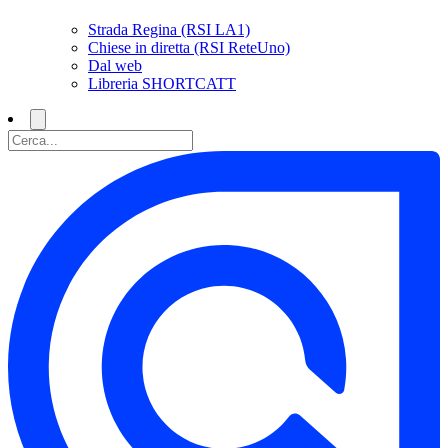
Strada Regina (RSI LA1)
Chiese in diretta (RSI ReteUno)
Dal web
Libreria SHORTCATT