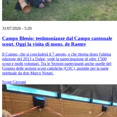
31/07/2026 - 5:20
Campo Blenio: testimonianze dal Campo cantonale
scout. Oggi la visita di mons. de Raemy
Il Campo, che si concluderà il 7 agosto, e che ritorna dopo l'ultima
edizione del 2013 a Dalpe, vede la partecipazione di oltre 1'500
scout e molti volontari. Tra le Sezioni partecipanti anche quelle del
Gruppo delle sezioni scout cattoliche (GSC), assistite per la parte
spirituale da don Marco Notari.
Scout
Giovani