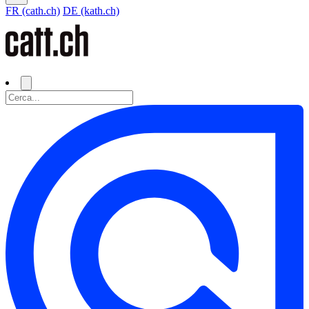
FR (cath.ch)
DE (kath.ch)