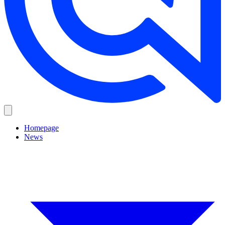
Homepage
News