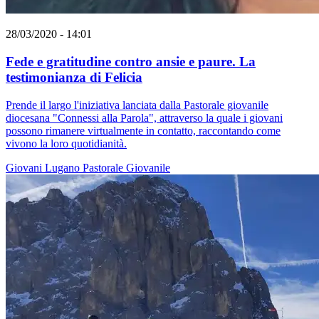
28/03/2020 - 14:01
Fede e gratitudine contro ansie e paure. La
testimonianza di Felicia
Prende il largo l'iniziativa lanciata dalla Pastorale giovanile
diocesana "Connessi alla Parola", attraverso la quale i giovani
possono rimanere virtualmente in contatto, raccontando come
vivono la loro quotidianità.
Giovani
Lugano
Pastorale Giovanile