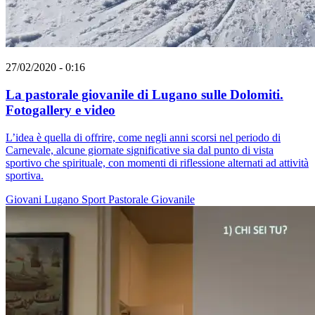
27/02/2020 - 0:16
La pastorale giovanile di Lugano sulle Dolomiti.
Fotogallery e video
L’idea è quella di offrire, come negli anni scorsi nel periodo di
Carnevale, alcune giornate significative sia dal punto di vista
sportivo che spirituale, con momenti di riflessione alternati ad attività
sportiva.
Giovani
Lugano
Sport
Pastorale Giovanile