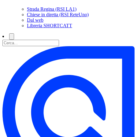
Strada Regina (RSI LA1)
Chiese in diretta (RSI ReteUno)
Dal web
Libreria SHORTCATT