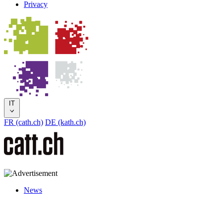
Privacy
IT
FR (cath.ch)
DE (kath.ch)
News