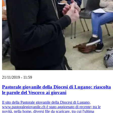
21/11/2019 - 11:59
Pastorale giovanile della Diocesi di Lugano: riascolta
le parole del Vescovo ai giovani
Il sito della Pastorale giovanile della Diocesi di Lugano,
www.pastoralegiovanile.ch è stato aggiornato di recente; tra le
novità, nella home, diversi file da scaricare, tra cui l'ultima