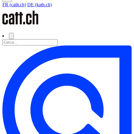
FR (cath.ch)
DE (kath.ch)