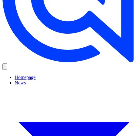
Homepage
News