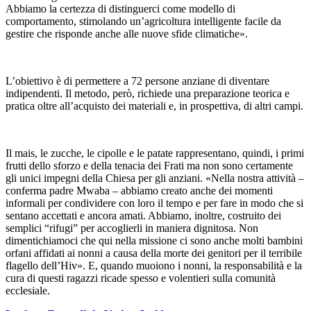
Abbiamo la certezza di distinguerci come modello di
comportamento, stimolando un’agricoltura intelligente facile da
gestire che risponde anche alle nuove sfide climatiche».
L’obiettivo è di permettere a 72 persone anziane di diventare
indipendenti. Il metodo, però, richiede una preparazione teorica e
pratica oltre all’acquisto dei materiali e, in prospettiva, di altri campi.
Il mais, le zucche, le cipolle e le patate rappresentano, quindi, i primi
frutti dello sforzo e della tenacia dei Frati ma non sono certamente
gli unici impegni della Chiesa per gli anziani. «Nella nostra attività –
conferma padre Mwaba – abbiamo creato anche dei momenti
informali per condividere con loro il tempo e per fare in modo che si
sentano accettati e ancora amati. Abbiamo, inoltre, costruito dei
semplici “rifugi” per accoglierli in maniera dignitosa. Non
dimentichiamoci che qui nella missione ci sono anche molti bambini
orfani affidati ai nonni a causa della morte dei genitori per il terribile
flagello dell’Hiv». E, quando muoiono i nonni, la responsabilità e la
cura di questi ragazzi ricade spesso e volentieri sulla comunità
ecclesiale.