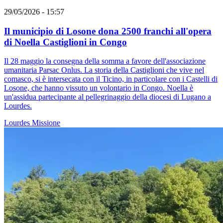
29/05/2026 - 15:57
Il municipio di Losone dona 2500 franchi all'opera
di Noella Castiglioni in Congo
Il 28 maggio la consegna della somma a favore dell'associazione
umanitaria Parsac Onlus. La storia della Castiglioni che vive nel
comasco, si è intersecata con il Ticino, in particolare con i Castelli di
Losone, che hanno vissuto un volontario in Congo. Noella è
un'assidua partecipante al pellegrinaggio della diocesi di Lugano a
Lourdes.
Lourdes
Missione