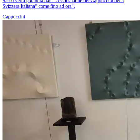
Sasso verrà garantita dall' “Associazione dei Cappuccini della
Svizzera Italiana” come fino ad ora".
Cappuccini