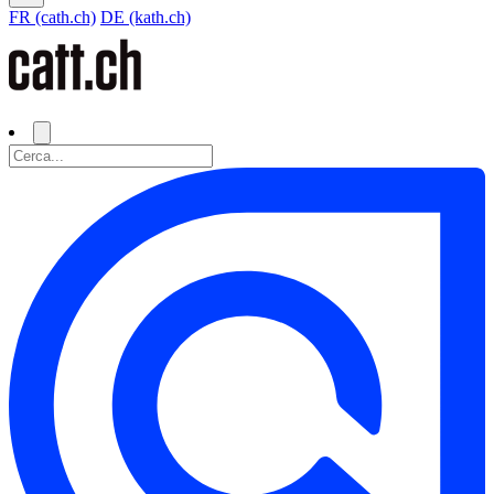
FR (cath.ch)
DE (kath.ch)