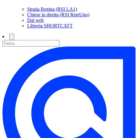
Strada Regina (RSI LA1)
Chiese in diretta (RSI ReteUno)
Dal web
Libreria SHORTCATT