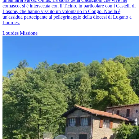
umanitaria Parsac Onlus. La storia della Castiglioni che vive nel
comasco, si è intersecata con il Ticino, in particolare con i Castelli di
Losone, che hanno vissuto un volontario in Congo. Noella è
un'assidua partecipante al pellegrinaggio della diocesi di Lugano a
Lourdes.
Lourdes
Missione