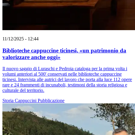
11/12/2025 - 12:44
Biblioteche cappuccine ticinesi, «un patrimonio da
valorizzare anche oggi»
Il nuovo saggio di Luraschi e Pedroia cataloga per la prima volta i
volumi anteriori al 500' conservati nelle biblioteche cappuccine
ticinesi. Intervista alle autrici del lavoro che porta alla luce 112 opere
rare e 24 frammenti di incunaboli, testimoni della storia religiosa e
culturale del territorio.
Storia
Cappuccini
Pubblicazione