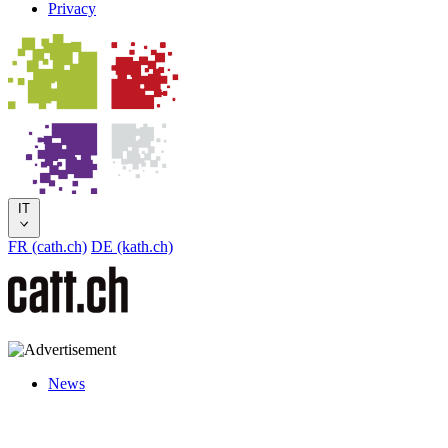
Privacy
IT
FR (cath.ch)
DE (kath.ch)
News