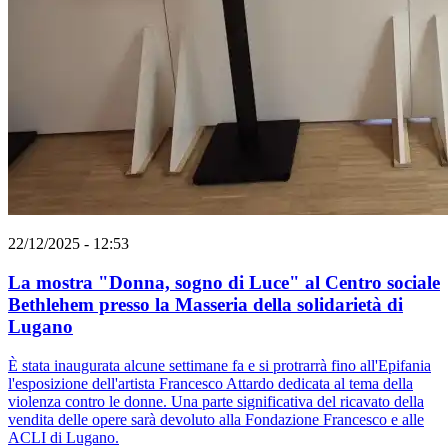
22/12/2025 - 12:53
La mostra "Donna, sogno di Luce" al Centro sociale
Bethlehem presso la Masseria della solidarietà di
Lugano
È stata inaugurata alcune settimane fa e si protrarrà fino all'Epifania
l'esposizione dell'artista Francesco Attardo dedicata al tema della
violenza contro le donne. Una parte significativa del ricavato della
vendita delle opere sarà devoluto alla Fondazione Francesco e alle
ACLI di Lugano.