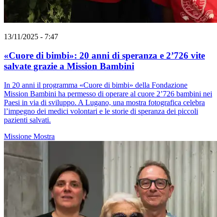
13/11/2025 - 7:47
«Cuore di bimbi»: 20 anni di speranza e 2’726 vite
salvate grazie a Mission Bambini
In 20 anni il programma «Cuore di bimbi» della Fondazione
Mission Bambini ha permesso di operare al cuore 2’726 bambini nei
Paesi in via di sviluppo. A Lugano, una mostra fotografica celebra
l’impegno dei medici volontari e le storie di speranza dei piccoli
pazienti salvati.
Missione
Mostra