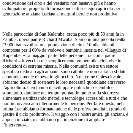
condivisione del cibo e del vestiario non bastava più e hanno
sviluppato un progetto di formazione e di sostegno agricolo per la
generazione anziana lasciata ai margini perché non produttiva.
Nella parrocchia di San Kalemba, eretta poco più di 50 anni fa in
Zambia, opera padre Richard Mwaba. Siamo in una piccola realtà
(3.000 battezzati su una popolazione di circa 10mila abitanti
composta per il 60% da vedove e bambini) inserita nel villaggio di
Kapembe. «La maggior parte delle persone – racconta padre
Richard – invecchia o è semplicemente vulnerabile, cioè vive in
condizioni di estrema miseria. Nella comunità esiste un settore
specifico dedicato agli anziani: sono cattolici e non cattolici sfidati
economicamente e messi in ginocchio. Noi, come Chiesa locale,
abbiamo deciso di sostenere le loro necessità quotidiane attraverso
l’agricoltura. Cerchiamo di sviluppare politiche sostenibili e,
soprattutto, durature nel tempo, puntando molto sulla sicurezza
alimentare e utilizzando metodi e tecnologie accessibili a tutti e che
non impoveriscano ulteriormente le persone. Per fare questo, nella
prima fase abbiamo formato anche delle professionalità in grado di
gestire il ciclo produttivo. Il viaggio con i nostri amici, gli anziani, è
appena iniziato, ma abbiamo già intenzione di ampliare
l’intervento».