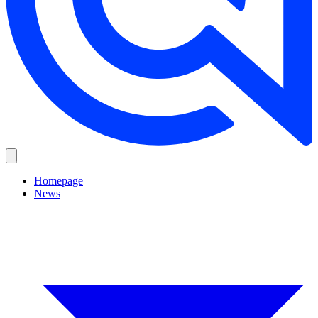
Homepage
News