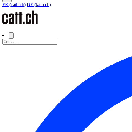
FR (cath.ch)
DE (kath.ch)