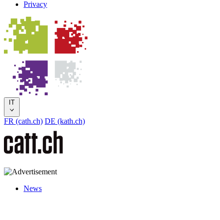
Privacy
IT
FR (cath.ch)
DE (kath.ch)
News