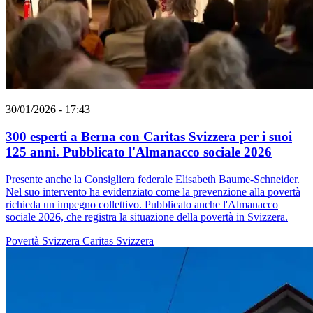
30/01/2026 - 17:43
300 esperti a Berna con Caritas Svizzera per i suoi
125 anni. Pubblicato l'Almanacco sociale 2026
Presente anche la Consigliera federale Elisabeth Baume-Schneider.
Nel suo intervento ha evidenziato come la prevenzione alla povertà
richieda un impegno collettivo. Pubblicato anche l'Almanacco
sociale 2026, che registra la situazione della povertà in Svizzera.
Povertà
Svizzera
Caritas Svizzera