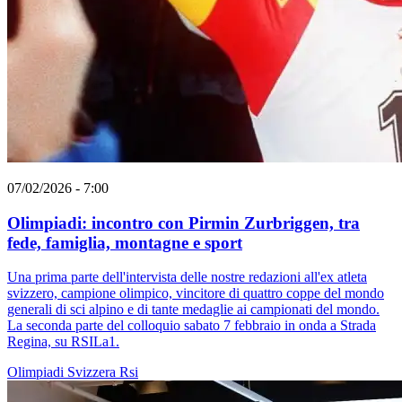
07/02/2026 - 7:00
Olimpiadi: incontro con Pirmin Zurbriggen, tra
fede, famiglia, montagne e sport
Una prima parte dell'intervista delle nostre redazioni all'ex atleta
svizzero, campione olimpico, vincitore di quattro coppe del mondo
generali di sci alpino e di tante medaglie ai campionati del mondo.
La seconda parte del colloquio sabato 7 febbraio in onda a Strada
Regina, su RSILa1.
Olimpiadi
Svizzera
Rsi