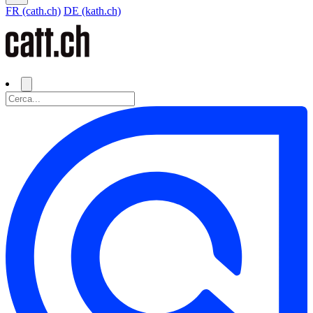
FR (cath.ch)
DE (kath.ch)