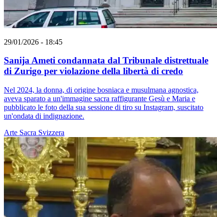
29/01/2026 - 18:45
Sanija Ameti condannata dal Tribunale distrettuale
di Zurigo per violazione della libertà di credo
Nel 2024, la donna, di origine bosniaca e musulmana agnostica,
aveva sparato a un'immagine sacra raffigurante Gesù e Maria e
pubblicato le foto della sua sessione di tiro su Instagram, suscitato
un'ondata di indignazione.
Arte Sacra
Svizzera