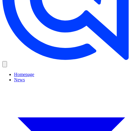
Homepage
News