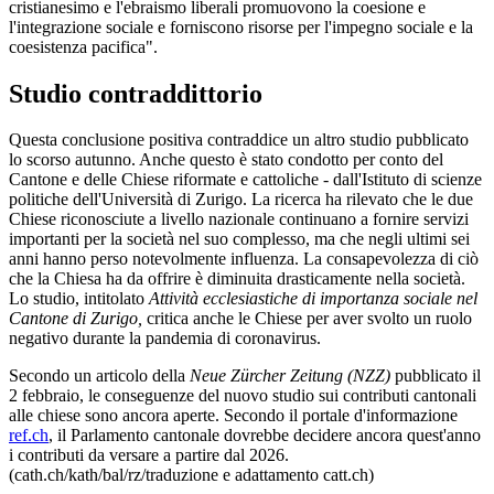
cristianesimo e l'ebraismo liberali promuovono la coesione e
l'integrazione sociale e forniscono risorse per l'impegno sociale e la
coesistenza pacifica".
Studio contraddittorio
Questa conclusione positiva contraddice un altro studio pubblicato
lo scorso autunno. Anche questo è stato condotto per conto del
Cantone e delle Chiese riformate e cattoliche - dall'Istituto di scienze
politiche dell'Università di Zurigo. La ricerca ha rilevato che le due
Chiese riconosciute a livello nazionale continuano a fornire servizi
importanti per la società nel suo complesso, ma che negli ultimi sei
anni hanno perso notevolmente influenza. La consapevolezza di ciò
che la Chiesa ha da offrire è diminuita drasticamente nella società.
Lo studio, intitolato
Attività ecclesiastiche di importanza sociale nel
Cantone di Zurigo,
critica anche le Chiese per aver svolto un ruolo
negativo durante la pandemia di coronavirus.
Secondo un articolo della
Neue Zürcher Zeitung (NZZ)
pubblicato il
2 febbraio, le conseguenze del nuovo studio sui contributi cantonali
alle chiese sono ancora aperte. Secondo il portale d'informazione
ref.ch
, il Parlamento cantonale dovrebbe decidere ancora quest'anno
i contributi da versare a partire dal 2026.
(cath.ch/kath/bal/rz/traduzione e adattamento catt.ch)