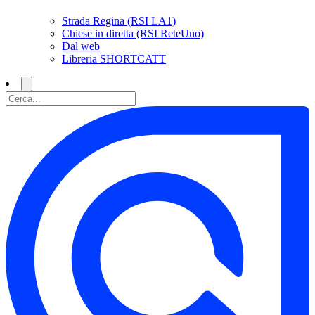
Strada Regina (RSI LA1)
Chiese in diretta (RSI ReteUno)
Dal web
Libreria SHORTCATT