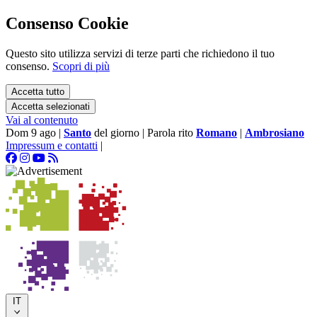
Consenso Cookie
Questo sito utilizza servizi di terze parti che richiedono il tuo
consenso.
Scopri di più
Accetta tutto
Accetta selezionati
Vai al contenuto
Dom 9 ago
|
Santo
del giorno
|
Parola rito
Romano
|
Ambrosiano
Impressum e contatti
|
IT