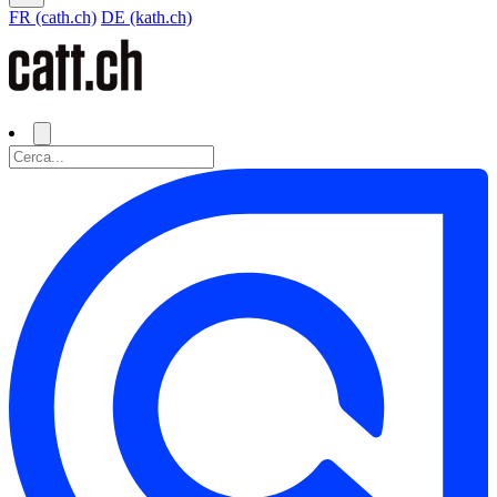
FR (cath.ch)
DE (kath.ch)