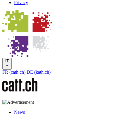
Privacy
IT
FR (cath.ch)
DE (kath.ch)
News