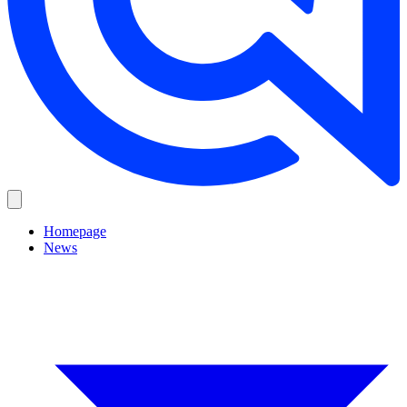
Homepage
News