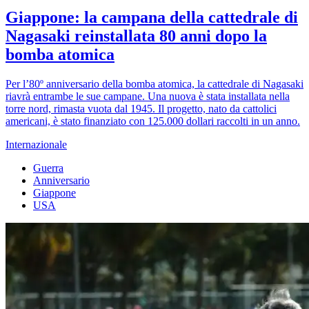
Giappone: la campana della cattedrale di
Nagasaki reinstallata 80 anni dopo la
bomba atomica
Per l’80º anniversario della bomba atomica, la cattedrale di Nagasaki
riavrà entrambe le sue campane. Una nuova è stata installata nella
torre nord, rimasta vuota dal 1945. Il progetto, nato da cattolici
americani, è stato finanziato con 125.000 dollari raccolti in un anno.
Internazionale
Guerra
Anniversario
Giappone
USA