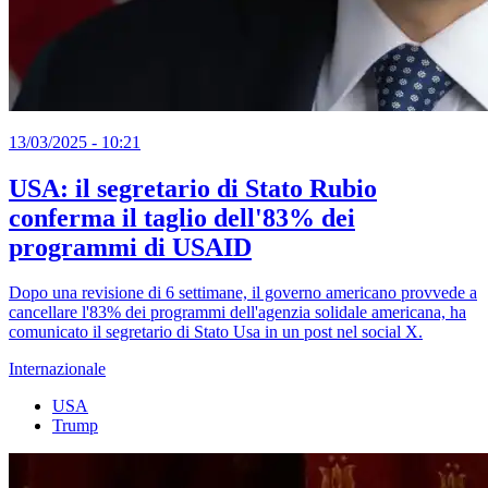
13/03/2025 - 10:21
USA: il segretario di Stato Rubio
conferma il taglio dell'83% dei
programmi di USAID
Dopo una revisione di 6 settimane, il governo americano provvede a
cancellare l'83% dei programmi dell'agenzia solidale americana, ha
comunicato il segretario di Stato Usa in un post nel social X.
Internazionale
USA
Trump