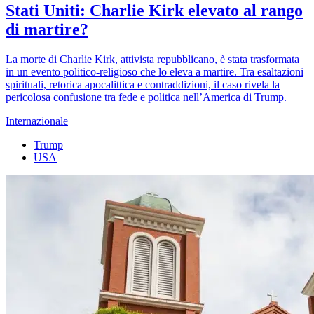
Stati Uniti: Charlie Kirk elevato al rango
di martire?
La morte di Charlie Kirk, attivista repubblicano, è stata trasformata
in un evento politico-religioso che lo eleva a martire. Tra esaltazioni
spirituali, retorica apocalittica e contraddizioni, il caso rivela la
pericolosa confusione tra fede e politica nell’America di Trump.
Internazionale
Trump
USA