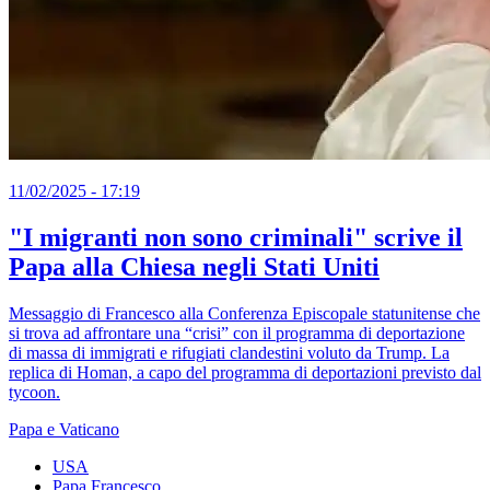
11/02/2025 - 17:19
"I migranti non sono criminali" scrive il
Papa alla Chiesa negli Stati Uniti
Messaggio di Francesco alla Conferenza Episcopale statunitense che
si trova ad affrontare una “crisi” con il programma di deportazione
di massa di immigrati e rifugiati clandestini voluto da Trump. La
replica di Homan, a capo del programma di deportazioni previsto dal
tycoon.
Papa e Vaticano
USA
Papa Francesco