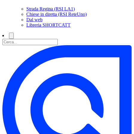
Strada Regina (RSI LA1)
Chiese in diretta (RSI ReteUno)
Dal web
Libreria SHORTCATT