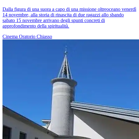
Dalla figura di una suora a capo di una missione oltreoceano venerdì
14 novembre, alla storia di rinascita di due ragazzi allo sbando
sabato 15 novembre arrivano degli spunti concreti di
approfondimento della spiritualità.
Cinema
Oratorio
Chiasso