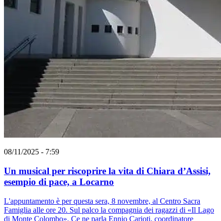
08/11/2025 - 7:59
Un musical per riscoprire la vita di Chiara d’Assisi,
esempio di pace, a Locarno
L'appuntamento è per questa sera, 8 novembre, al Centro Sacra
Famiglia alle ore 20. Sul palco la compagnia dei ragazzi di «Il Lago
di Monte Colombo». Ce ne parla Ennio Carioti, coordinatore