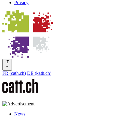
Privacy
IT
FR (cath.ch)
DE (kath.ch)
News