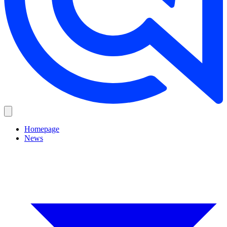
Homepage
News