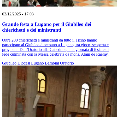
03/12/2025 - 17:03
Grande festa a Lugano per il Giubileo dei
chierichetti e dei ministranti
Oltre 200 chierichetti e ministranti da tutto il Ticino hanno
partecipato al Giubileo diocesano a Lugano, tra gioco, scoperta e
preghiera. Dall’Oratorio alla Cattedrale, una giornata di festa e di
fede culminata con la Messa celebrata da mons. Alain de Raemy.
Giubileo
Diocesi Lugano
Bambini
Oratorio