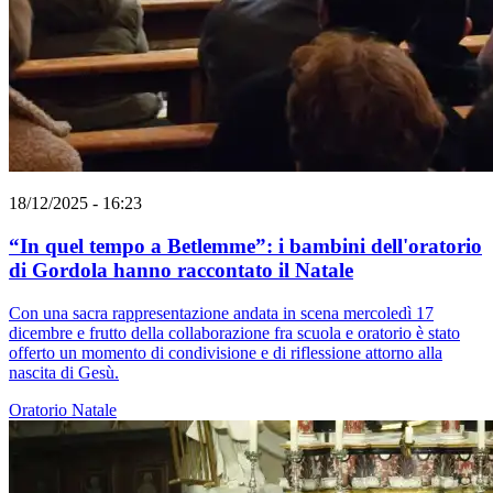
18/12/2025 - 16:23
“In quel tempo a Betlemme”: i bambini dell'oratorio
di Gordola hanno raccontato il Natale
Con una sacra rappresentazione andata in scena mercoledì 17
dicembre e frutto della collaborazione fra scuola e oratorio è stato
offerto un momento di condivisione e di riflessione attorno alla
nascita di Gesù.
Oratorio
Natale