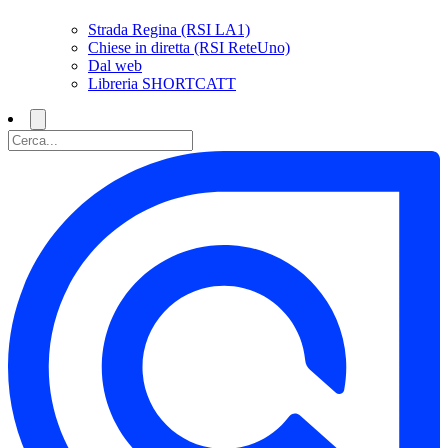
Strada Regina (RSI LA1)
Chiese in diretta (RSI ReteUno)
Dal web
Libreria SHORTCATT