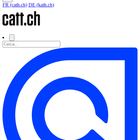
FR (cath.ch)
DE (kath.ch)