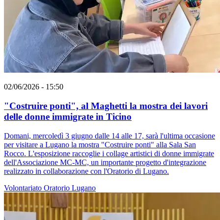
02/06/2026 - 15:50
"Costruire ponti", al Maghetti la mostra dei lavori
delle donne immigrate in Ticino
Domani, mercoledì 3 giugno dalle 14 alle 17, sarà l'ultima occasione
per visitare a Lugano la mostra "Costruire ponti" alla Sala San
Rocco. L'esposizione raccoglie i collage artistici di donne immigrate
dell'Associazione MC-MC, un importante progetto d'integrazione
realizzato in collaborazione con l'Oratorio di Lugano.
Volontariato
Oratorio
Lugano