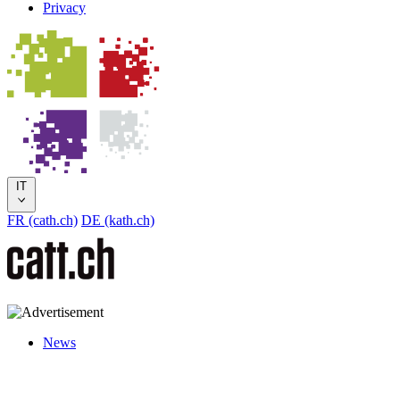
Privacy
IT
FR (cath.ch)
DE (kath.ch)
News