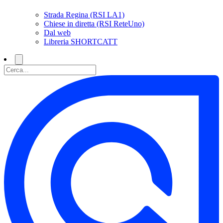
Strada Regina (RSI LA1)
Chiese in diretta (RSI ReteUno)
Dal web
Libreria SHORTCATT