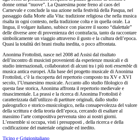
donne ormai “nuove”. La Quaresima pone freno al caos del
Carnevale e conclude la sua azione nella festività della Pasqua, nel
passaggio dalla Morte alla Vita: tradizione religiosa che nella musica
risalta in ogni contesto, nella tradizione colta e in quella orale. La
lingua, il volgare italiano, subisce con piacere il suono “dialettale”
delle diverse aree di provenienza dei contrafacta, tanto da raccontare
simbolicamente un viaggio attraverso il gusto e la cultura dell’epoca.
Quasi la totalità dei brani risulta inedita, o poco affrontata.
Anonima Frottolisti, nasce nel 2008 ad Assisi dal risultato
dell’incontro di musicisti provenienti da esperienze musicali e di
studio internazionali, collaboratori di alcuni tra i più noti
ensemble
di
musica antica europei. Alla base del progetto musicale di Anonima
Frottolisti, c’è la riscoperta del repertorio composto tra XV e XVI
secolo, l’Umanesimo musicale. Accanto allo studio filologico di
questa fase storica, Anonima affronta il repertorio medievale e
rinascimentale. La prassi e la ricerca di Anonima Frottolisti è
caratterizzata dall’utilizzo di partiture originali, dallo studio
paleografico e storico-musicologico, nella consapevolezza del valore
della scrittura e della teoria dell’epoca, cercando di esaltare al
massimo l’arte compositiva pervenuta sino ai nostri giorni.
L’ensemble si occupa, visti i presupposti , della ricerca e della
codificazione del materiale originale ed inedito.
Ticino e Grigionitaliano