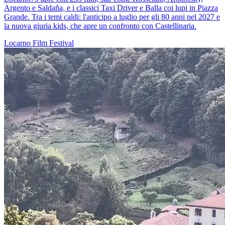
Argento e Saldaña, e i classici Taxi Driver e Balla coi lupi in Piazza
Grande. Tra i temi caldi: l'anticipo a luglio per gli 80 anni nel 2027 e
la nuova giuria kids, che apre un confronto con Castellinaria.
Locarno
Film
Festival