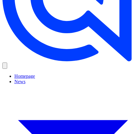
Homepage
News