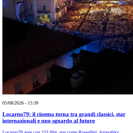
05/08/2026 - 15:39
Locarno79: il cinema torna tra grandi classici, star
internazionali e uno sguardo al futuro
Locarno79 apre con 233 film, star come Rossellini, Aronofsky,