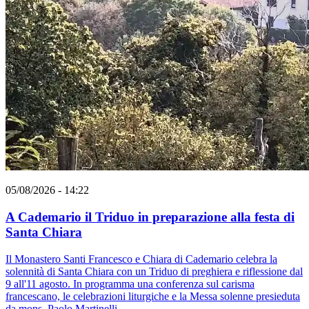
05/08/2026 - 14:22
A Cademario il Triduo in preparazione alla festa di
Santa Chiara
Il Monastero Santi Francesco e Chiara di Cademario celebra la
solennità di Santa Chiara con un Triduo di preghiera e riflessione dal
9 all'11 agosto. In programma una conferenza sul carisma
francescano, le celebrazioni liturgiche e la Messa solenne presieduta
da mons. Paolo Martinelli.