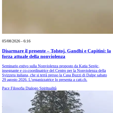
05/08/2026 - 6:16
Disarmare il presente – Tolstoj, Gandhi e Capitini: la
forza attuale della nonviolenza
Seminario estivo sulla Nonviolenza proposto da Katia Senjic,
insegnante e co-coordinatrice del Centro per la Nonviolenza della
Svizzera italiana, che si terrà presso la Casa Buzzi di Dalpe sabato
29 agosto 2026. L'organizzatrice lo presenta a catt.ch.
Pace
Filosofia
Dialogo
Spiritualità