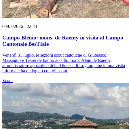
04/08/2026 - 22:43
Campo Blenio: mons. de Raemy in visita al Campo
Cantonale BesTIale
Venerdì 31 luglio, le sezioni scout cattoliche di Giubiasco,
Massagno e Tesserete hanno accolto mons. Alain de Raemy,
amministratore apostolico della Diocesi di Lugano, che in una visita
informale ha dialogato con gli scout.
Scout