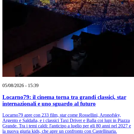
05/08/2026 - 15:39
Locarno79: il cinema torna tra grandi classici, star
internazionali e uno sguardo al futuro
Locarno79 apre con 233 film, star come Rossellini, Aronofsky,
Argento e Saldaña, e i classici Taxi Driver e Balla coi lupi in Piazza
Grande. Tra i temi caldi: l'anticipo a luglio per gli 80 anni nel 2027 e
la nuova giuria kids, che apre un confronto con Castellinaria.