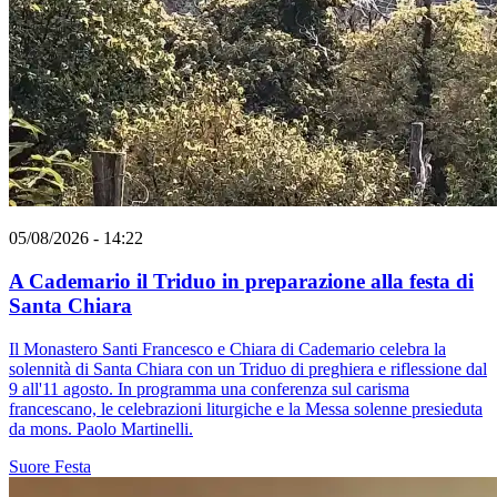
05/08/2026 - 14:22
A Cademario il Triduo in preparazione alla festa di
Santa Chiara
Il Monastero Santi Francesco e Chiara di Cademario celebra la
solennità di Santa Chiara con un Triduo di preghiera e riflessione dal
9 all'11 agosto. In programma una conferenza sul carisma
francescano, le celebrazioni liturgiche e la Messa solenne presieduta
da mons. Paolo Martinelli.
Suore
Festa