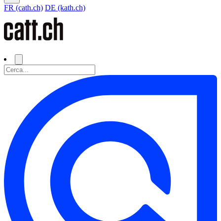
FR (cath.ch)
DE (kath.ch)