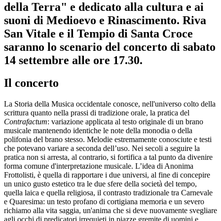
della Terra" e dedicato alla cultura e ai
suoni di Medioevo e Rinascimento. Riva
San Vitale e il Tempio di Santa Croce
saranno lo scenario del concerto di sabato
14 settembre alle ore 17.30.
Il concerto
La Storia della Musica occidentale conosce, nell'universo colto della
scrittura quanto nella prassi di tradizione orale, la pratica del
Contrafactum
: variazione applicata al testo originale di un brano
musicale mantenendo identiche le note della monodia o della
polifonia del brano stesso. Melodie estremamente conosciute e testi
che potevano variare a seconda dell’uso. Nei secoli a seguire la
pratica non si arresta, al contrario, si fortifica a tal punto da divenire
forma comune d'interpretazione musicale. L’idea di Anonima
Frottolisti, è quella di rapportare i due universi, al fine di concepire
un unico gusto estetico tra le due sfere della società del tempo,
quella laica e quella religiosa, il contrasto tradizionale tra Carnevale
e Quaresima: un testo profano di cortigiana memoria e un severo
richiamo alla vita saggia, un'anima che si deve nuovamente svegliare
agli occhi di predicatori irrequieti in piazze gremite di uomini e