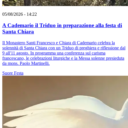
05/08/2026 - 14:22
A Cademario il Triduo in preparazione alla festa di
Santa Chiara
Il Monastero Santi Francesco e Chiara di Cademario celebra la
solennità di Santa Chiara con un Triduo di preghiera e riflessione dal
9 all'11 agosto. In programma una conferenza sul carisma
francescano, le celebrazioni liturgiche e la Messa solenne presieduta
da mons. Paolo Martinelli.
Suore
Festa