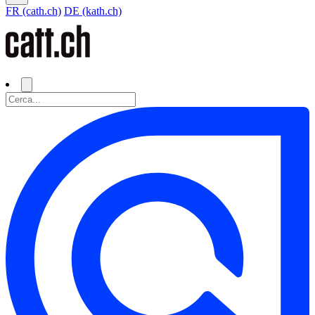
FR (cath.ch)
DE (kath.ch)