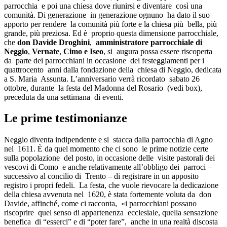
parrocchia e poi una chiesa dove riunirsi e diventare così una
comunità. Di generazione in generazione ognuno ha dato il suo
apporto per rendere la comunità più forte e la chiesa più bella, più
grande, più preziosa. Ed è proprio questa dimensione parrocchiale,
che
don Davide Droghini
,
amministratore parrocchiale di
Neggio
,
Vernate
,
Cimo e Iseo
, si augura possa essere riscoperta
da parte dei parrocchiani in occasione dei festeggiamenti per i
quattrocento anni dalla fondazione della chiesa di Neggio, dedicata
a S. Maria Assunta. L’anniversario verrà ricordato sabato 26
ottobre, durante la festa del Madonna del Rosario (vedi box),
preceduta da una settimana di eventi.
Le prime testimonianze
Neggio diventa indipendente e si stacca dalla parrocchia di Agno
nel 1611. È da quel momento che ci sono le prime notizie certe
sulla popolazione del posto, in occasione delle visite pastorali dei
vescovi di Como e anche relativamente all’obbligo dei parroci –
successivo al concilio di Trento – di registrare in un apposito
registro i propri fedeli. La festa, che vuole rievocare la dedicazione
della chiesa avvenuta nel 1620, è stata fortemente voluta da don
Davide, affinché, come ci racconta, «i parrocchiani possano
riscoprire quel senso di appartenenza ecclesiale, quella sensazione
benefica di “esserci” e di “poter fare”, anche in una realtà discosta