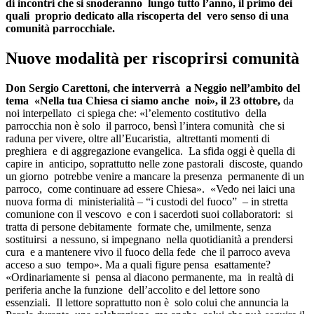
di incontri che si snoderanno lungo tutto l’anno, il primo dei
quali proprio dedicato alla riscoperta del vero senso di una
comunità parrocchiale.
Nuove modalità per riscoprirsi comunità
Don Sergio Carettoni, che interverrà a Neggio nell’ambito del
tema «Nella tua Chiesa ci siamo anche noi», il 23 ottobre,
da
noi interpellato ci spiega che: «l’elemento costitutivo della
parrocchia non è solo il parroco, bensì l’intera comunità che si
raduna per vivere, oltre all’Eucaristia, altrettanti momenti di
preghiera e di aggregazione evangelica. La sfida oggi è quella di
capire in anticipo, soprattutto nelle zone pastorali discoste, quando
un giorno potrebbe venire a mancare la presenza permanente di un
parroco, come continuare ad essere Chiesa». «Vedo nei laici una
nuova forma di ministerialità – “i custodi del fuoco” – in stretta
comunione con il vescovo e con i sacerdoti suoi collaboratori: si
tratta di persone debitamente formate che, umilmente, senza
sostituirsi a nessuno, si impegnano nella quotidianità a prendersi
cura e a mantenere vivo il fuoco della fede che il parroco aveva
acceso a suo tempo». Ma a quali figure pensa esattamente?
«Ordinariamente si pensa al diacono permanente, ma in realtà di
periferia anche la funzione dell’accolito e del lettore sono
essenziali. Il lettore soprattutto non è solo colui che annuncia la