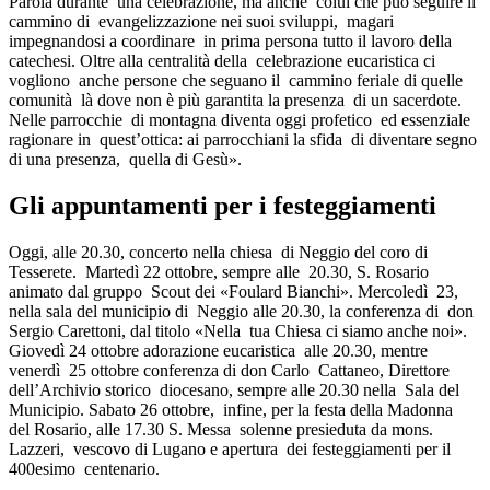
Parola durante una celebrazione, ma anche colui che può seguire il
cammino di evangelizzazione nei suoi sviluppi, magari
impegnandosi a coordinare in prima persona tutto il lavoro della
catechesi. Oltre alla centralità della celebrazione eucaristica ci
vogliono anche persone che seguano il cammino feriale di quelle
comunità là dove non è più garantita la presenza di un sacerdote.
Nelle parrocchie di montagna diventa oggi profetico ed essenziale
ragionare in quest’ottica: ai parrocchiani la sfida di diventare segno
di una presenza, quella di Gesù».
Gli appuntamenti per i festeggiamenti
Oggi, alle 20.30, concerto nella chiesa di Neggio del coro di
Tesserete. Martedì 22 ottobre, sempre alle 20.30, S. Rosario
animato dal gruppo Scout dei «Foulard Bianchi». Mercoledì 23,
nella sala del municipio di Neggio alle 20.30, la conferenza di don
Sergio Carettoni, dal titolo «Nella tua Chiesa ci siamo anche noi».
Giovedì 24 ottobre adorazione eucaristica alle 20.30, mentre
venerdì 25 ottobre conferenza di don Carlo Cattaneo, Direttore
dell’Archivio storico diocesano, sempre alle 20.30 nella Sala del
Municipio. Sabato 26 ottobre, infine, per la festa della Madonna
del Rosario, alle 17.30 S. Messa solenne presieduta da mons.
Lazzeri, vescovo di Lugano e apertura dei festeggiamenti per il
400esimo centenario.