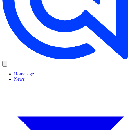
Homepage
News