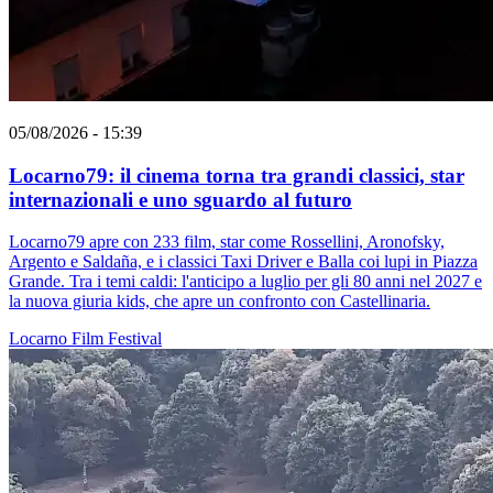
05/08/2026 - 15:39
Locarno79: il cinema torna tra grandi classici, star
internazionali e uno sguardo al futuro
Locarno79 apre con 233 film, star come Rossellini, Aronofsky,
Argento e Saldaña, e i classici Taxi Driver e Balla coi lupi in Piazza
Grande. Tra i temi caldi: l'anticipo a luglio per gli 80 anni nel 2027 e
la nuova giuria kids, che apre un confronto con Castellinaria.
Locarno
Film
Festival