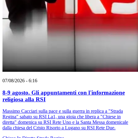
07/08/2026 - 6:16
8-9 agosto. Gli appuntamenti con l'informazione
religiosa alla RSI
Massimo Cacciari sulla pace e sulla guerra in replica a "Strada
Regina" sabato su RSI La1, una gioia che libera a "Chiese in
diretta" domenica su RSI Rete Uno e la Santa Messa domenicale
dalla chiesa del Cristo Risorto a Lugano su RSI Rete Due.