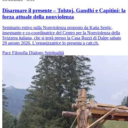
Disarmare il presente – Tolstoj, Gandhi e Capitini: la
forza attuale della nonviolenza
Seminario estivo sulla Nonviolenza proposto da Katia Senjic,
insegnante e co-coordinatrice del Centro per la Nonviolenza della
Svizzera italiana, che si terrà presso la Casa Buzzi di Dalpe sabato
29 agosto 2026. L'organizzatrice lo presenta a catt.ch.
Pace
Filosofia
Dialogo
Spiritualità