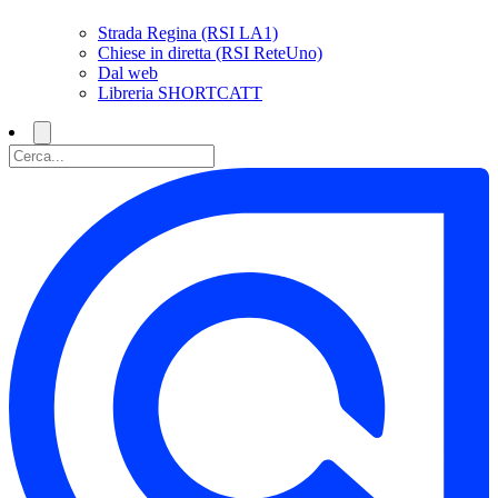
Strada Regina (RSI LA1)
Chiese in diretta (RSI ReteUno)
Dal web
Libreria SHORTCATT