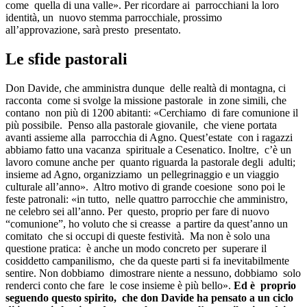
come quella di una valle». Per ricordare ai parrocchiani la loro
identità, un nuovo stemma parrocchiale, prossimo
all’approvazione, sarà presto presentato.
Le sfide pastorali
Don Davide, che amministra dunque delle realtà di montagna, ci
racconta come si svolge la missione pastorale in zone simili, che
contano non più di 1200 abitanti: «Cerchiamo di fare comunione il
più possibile. Penso alla pastorale giovanile, che viene portata
avanti assieme alla parrocchia di Agno. Quest’estate con i ragazzi
abbiamo fatto una vacanza spirituale a Cesenatico. Inoltre, c’è un
lavoro comune anche per quanto riguarda la pastorale degli adulti;
insieme ad Agno, organizziamo un pellegrinaggio e un viaggio
culturale all’anno». Altro motivo di grande coesione sono poi le
feste patronali: «in tutto, nelle quattro parrocchie che amministro,
ne celebro sei all’anno. Per questo, proprio per fare di nuovo
“comunione”, ho voluto che si creasse a partire da quest’anno un
comitato che si occupi di queste festività. Ma non è solo una
questione pratica: è anche un modo concreto per superare il
cosiddetto campanilismo, che da queste parti si fa inevitabilmente
sentire. Non dobbiamo dimostrare niente a nessuno, dobbiamo solo
renderci conto che fare le cose insieme è più bello».
Ed è proprio
seguendo questo spirito, che don Davide ha pensato a un ciclo