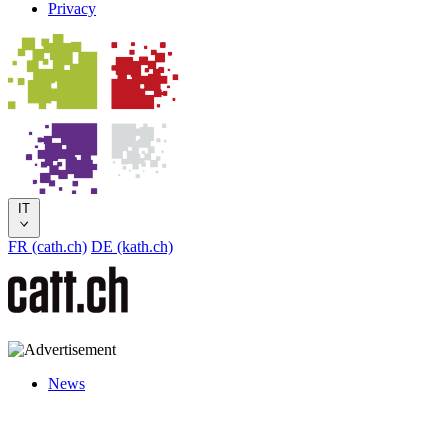
Privacy
IT
FR (cath.ch)
DE (kath.ch)
News