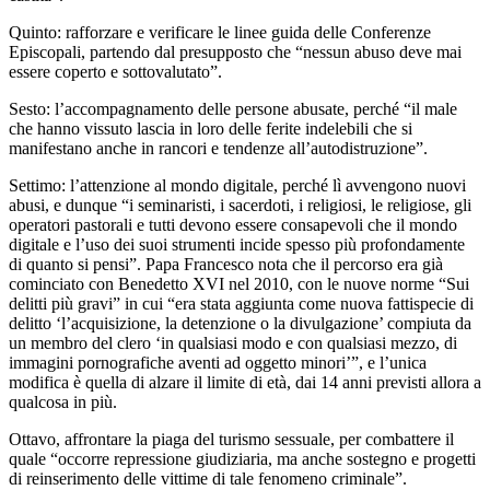
Quinto: rafforzare e verificare le linee guida delle Conferenze
Episcopali, partendo dal presupposto che “nessun abuso deve mai
essere coperto e sottovalutato”.
Sesto: l’accompagnamento delle persone abusate, perché “il male
che hanno vissuto lascia in loro delle ferite indelebili che si
manifestano anche in rancori e tendenze all’autodistruzione”.
Settimo: l’attenzione al mondo digitale, perché lì avvengono nuovi
abusi, e dunque “i seminaristi, i sacerdoti, i religiosi, le religiose, gli
operatori pastorali e tutti devono essere consapevoli che il mondo
digitale e l’uso dei suoi strumenti incide spesso più profondamente
di quanto si pensi”. Papa Francesco nota che il percorso era già
cominciato con Benedetto XVI nel 2010, con le nuove norme “Sui
delitti più gravi” in cui “era stata aggiunta come nuova fattispecie di
delitto ‘l’acquisizione, la detenzione o la divulgazione’ compiuta da
un membro del clero ‘in qualsiasi modo e con qualsiasi mezzo, di
immagini pornografiche aventi ad oggetto minori’”, e l’unica
modifica è quella di alzare il limite di età, dai 14 anni previsti allora a
qualcosa in più.
Ottavo, affrontare la piaga del turismo sessuale, per combattere il
quale “occorre repressione giudiziaria, ma anche sostegno e progetti
di reinserimento delle vittime di tale fenomeno criminale”.