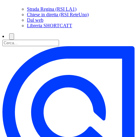
Strada Regina (RSI LA1)
Chiese in diretta (RSI ReteUno)
Dal web
Libreria SHORTCATT