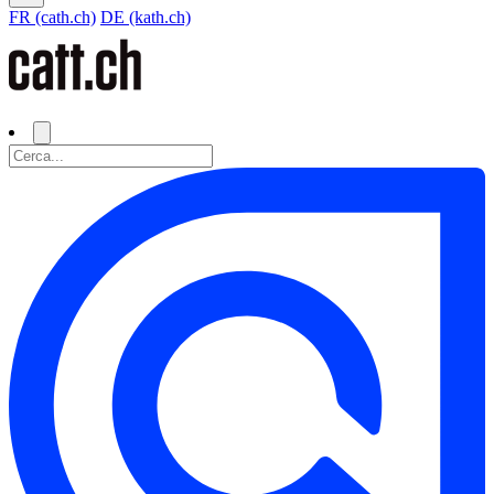
FR (cath.ch)
DE (kath.ch)