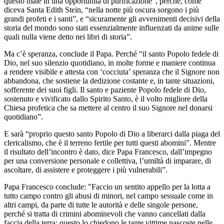
questo male in una opportunità di purificazione”, perché, come
diceva Santa Edith Stein, “nella notte più oscura sorgono i più
grandi profeti e i santi”, e “sicuramente gli avvenimenti decisivi della
storia del mondo sono stati essenzialmente influenzati da anime sulle
quali nulla viene detto nei libri di storia”.
Ma c’è speranza, conclude il Papa. Perché “il santo Popolo fedele di
Dio, nel suo silenzio quotidiano, in molte forme e maniere continua
a rendere visibile e attesta con ‘cocciuta’ speranza che il Signore non
abbandona, che sostiene la dedizione costante e, in tante situazioni,
sofferente dei suoi figli. Il santo e paziente Popolo fedele di Dio,
sostenuto e vivificato dallo Spirito Santo, è il volto migliore della
Chiesa profetica che sa mettere al centro il suo Signore nel donarsi
quotidiano”.
E sarà “proprio questo santo Popolo di Dio a liberarci dalla piaga del
clericalismo, che è il terreno fertile per tutti questi abomini”. Mentre
il risultato dell’incontro è dato, dice Papa Francesco, dall’impegno
per una conversione personale e collettiva, l’umiltà di imparare, di
ascoltare, di assistere e proteggere i più vulnerabili”.
Papa Francesco conclude: "Faccio un sentito appello per la lotta a
tutto campo contro gli abusi di minori, nel campo sessuale come in
altri campi, da parte di tutte le autorità e delle singole persone,
perché si tratta di crimini abominevoli che vanno cancellati dalla
faccia della terra: questo lo chiedono le tante vittime nascoste nelle