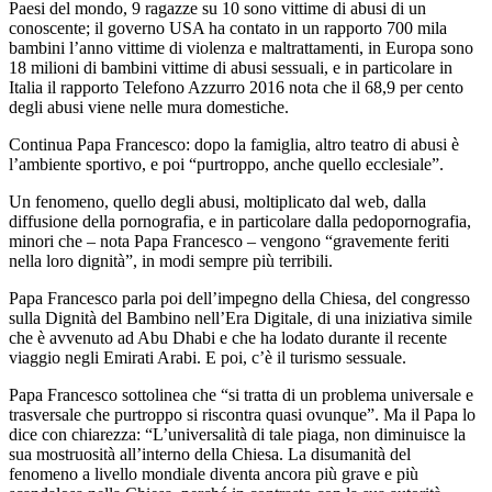
Paesi del mondo, 9 ragazze su 10 sono vittime di abusi di un
conoscente; il governo USA ha contato in un rapporto 700 mila
bambini l’anno vittime di violenza e maltrattamenti, in Europa sono
18 milioni di bambini vittime di abusi sessuali, e in particolare in
Italia il rapporto Telefono Azzurro 2016 nota che il 68,9 per cento
degli abusi viene nelle mura domestiche.
Continua Papa Francesco: dopo la famiglia, altro teatro di abusi è
l’ambiente sportivo, e poi “purtroppo, anche quello ecclesiale”.
Un fenomeno, quello degli abusi, moltiplicato dal web, dalla
diffusione della pornografia, e in particolare dalla pedopornografia,
minori che – nota Papa Francesco – vengono “gravemente feriti
nella loro dignità”, in modi sempre più terribili.
Papa Francesco parla poi dell’impegno della Chiesa, del congresso
sulla Dignità del Bambino nell’Era Digitale, di una iniziativa simile
che è avvenuto ad Abu Dhabi e che ha lodato durante il recente
viaggio negli Emirati Arabi. E poi, c’è il turismo sessuale.
Papa Francesco sottolinea che “si tratta di un problema universale e
trasversale che purtroppo si riscontra quasi ovunque”. Ma il Papa lo
dice con chiarezza: “L’universalità di tale piaga, non diminuisce la
sua mostruosità all’interno della Chiesa. La disumanità del
fenomeno a livello mondiale diventa ancora più grave e più