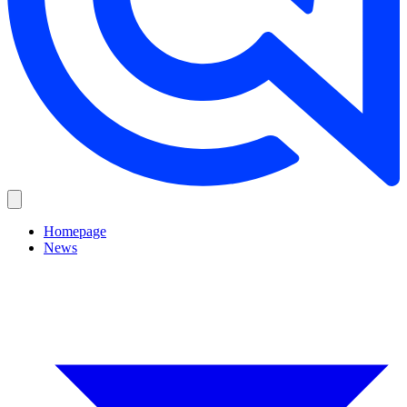
Homepage
News