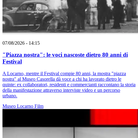
07/08/2026 - 14:15
"Piazza nostra": le voci nascoste dietro 80 anni di
Festival
A Locarno, mentre il Festival compie 80 anni, la mostra "piazza
nostra" al Museo Casorella dà voce a chi ha lavorato dietro le
quinte: ex collaboratori, residenti e commercianti raccontano la storia
della manifestazione attraverso interviste video e un percorso
urbano.
Museo
Locarno
Film