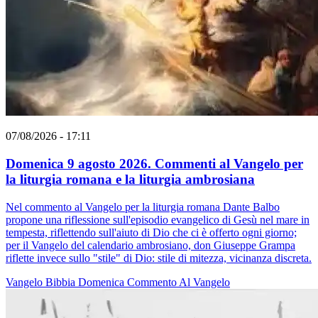
07/08/2026 - 17:11
Domenica 9 agosto 2026. Commenti al Vangelo per
la liturgia romana e la liturgia ambrosiana
Nel commento al Vangelo per la liturgia romana Dante Balbo
propone una riflessione sull'episodio evangelico di Gesù nel mare in
tempesta, riflettendo sull'aiuto di Dio che ci è offerto ogni giorno;
per il Vangelo del calendario ambrosiano, don Giuseppe Grampa
riflette invece sullo "stile" di Dio: stile di mitezza, vicinanza discreta.
Vangelo
Bibbia
Domenica
Commento Al Vangelo