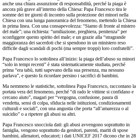
anche una chiara assunzione di responsabilità, perché la piaga è
ancora più grave all’interno della Chiesa: Papa Francesco tira le
somme dei tre giorni di incontro sulla protezione dei minori nella
Chiesa con una lunga panoramica del fenomeno, mettendo la Chiesa
in prima linea. Con una consapevolezza: “Siamo di fronte al mistero
del male”; una richiesta: “umiliazione, preghiera, penitenza” per
sconfiggere questo spirito del male; e un grazie alla “stragrande
maggioranza dei sacerdoti che si spendono in un ministero reso
difficile dagli scandali di pochi (ma sempre troppi) loro confratelli”.
Papa Francesco lo sottolinea all’inizio: la piaga dell’abuso su minori
“solo in tempi recenti” è stata sistematicamente studiata, perché
prima “era tabù, tutti sapevano della sua presenza, ma nessuno
parlava”, e questo fa ricordare persino i sacrifici di bambini.
Ma nemmeno le statistiche, sottolinea Papa Francesco, raccontano la
portata vera del fenomeno, perché “di rado le vittime si confidano e
cercano aiuto”, magari per “vergogna, confusione, paura di
vendetta, sensi di colpa, sfiducia nelle istituzioni, condizionamenti
culturali e sociali”, con una angustia che porta “all’amarezza o al
suicidio” o a ripetere gli abusi su altri.
Papa Francesco snocciola dati: gli abusi avvengono soprattutto in
famiglia, vengono soprattutto da genitori, parenti, mariti di spose
bambini, allenatori, educatori; i dati UNICEF 2017 dicono che in 28