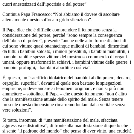
cuori anestetizzati dall’ipocrisia e dal potere”.
Continua Papa Francesco: “Noi abbiamo il dovere di ascoltare
attentamente questo soffocato grido silenzioso”.
Il Papa dice che è difficile comprendere il fenomeno senza la
considerazione del potere, perché “sono sempre la conseguenza
dell’abuso di potere”, presente “anche nelle altre forme di abusi di
cui sono vittime quasi ottantacinque milioni di bambini, dimenticati
da tutti: i bambini-soldato, i minori prostituiti, i bambini malnutriti, i
bambini rapiti e spesso vittime del mostruoso commercio di organi
umani, oppure trasformati in schiavi, i bambini vittime delle guerre, i
bambini profughi, i bambini abortiti e così via”.
È, questo, un “sacrificio idolatrico dei bambini al dio potere, denaro,
orgoglio, superbia”, davanti al quale non bastano le spiegazioni
empiriche, si deve andare ai fenomeni originari, e non si può non
ammettere – sottolinea il Papa – che questo fenomeno “non è altro
che la manifestazione attuale dello spirito del male. Senza tenere
presente questa dimensione rimarremo lontani dalla verità e senza
vere soluzioni”.
Si tratta, insomma, di “una manifestazione del male, sfacciata,
aggressiva e distruttiva”, di fronte alla manifestazione di quello che
si sente "il padrone del mondo” che pensa di aver vinto, una crudeltà