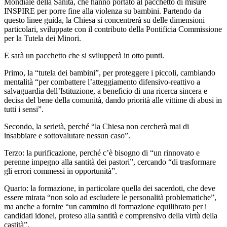
Mondiale della Sanità, che hanno portato al pacchetto di misure
INSPIRE per porre fine alla violenza su bambini. Partendo da
questo linee guida, la Chiesa si concentrerà su delle dimensioni
particolari, sviluppate con il contributo della Pontificia Commissione
per la Tutela dei Minori.
E sarà un pacchetto che si svilupperà in otto punti.
Primo, la “tutela dei bambini”, per proteggere i piccoli, cambiando
mentalità “per combattere l’atteggiamento difensivo-reattivo a
salvaguardia dell’Istituzione, a beneficio di una ricerca sincera e
decisa del bene della comunità, dando priorità alle vittime di abusi in
tutti i sensi”.
Secondo, la serietà, perché “la Chiesa non cercherà mai di
insabbiare e sottovalutare nessun caso”.
Terzo: la purificazione, perché c’è bisogno di “un rinnovato e
perenne impegno alla santità dei pastori”, cercando “di trasformare
gli errori commessi in opportunità”.
Quarto: la formazione, in particolare quella dei sacerdoti, che deve
essere mirata “non solo ad escludere le personalità problematiche”,
ma anche a fornire “un cammino di formazione equilibrato per i
candidati idonei, proteso alla santità e comprensivo della virtù della
castità”.