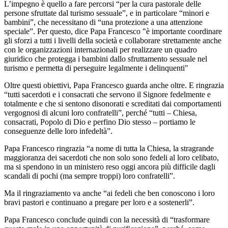
L’impegno è quello a fare percorsi “per la cura pastorale delle
persone sfruttate dal turismo sessuale”, e in particolare “minori e
bambini”, che necessitano di “una protezione a una attenzione
speciale”. Per questo, dice Papa Francesco "è importante coordinare
gli sforzi a tutti i livelli della società e collaborare strettamente anche
con le organizzazioni internazionali per realizzare un quadro
giuridico che protegga i bambini dallo sfruttamento sessuale nel
turismo e permetta di perseguire legalmente i delinquenti"
Oltre questi obiettivi, Papa Francesco guarda anche oltre. E ringrazia
“tutti sacerdoti e i consacrati che servono il Signore fedelmente e
totalmente e che si sentono disonorati e screditati dai comportamenti
vergognosi di alcuni loro confratelli”, perché “tutti – Chiesa,
consacrati, Popolo di Dio e perfino Dio stesso – portiamo le
conseguenze delle loro infedeltà”.
Papa Francesco ringrazia “a nome di tutta la Chiesa, la stragrande
maggioranza dei sacerdoti che non solo sono fedeli al loro celibato,
ma si spendono in un ministero reso oggi ancora più difficile dagli
scandali di pochi (ma sempre troppi) loro confratelli”.
Ma il ringraziamento va anche “ai fedeli che ben conoscono i loro
bravi pastori e continuano a pregare per loro e a sostenerli”.
Papa Francesco conclude quindi con la necessità di “trasformare