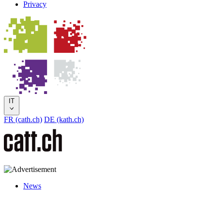
Privacy
IT
FR (cath.ch)
DE (kath.ch)
News