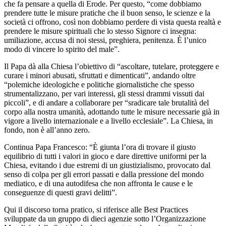
che fa pensare a quella di Erode. Per questo, “come dobbiamo
prendere tutte le misure pratiche che il buon senso, le scienze e la
società ci offrono, così non dobbiamo perdere di vista questa realtà e
prendere le misure spirituali che lo stesso Signore ci insegna:
umiliazione, accusa di noi stessi, preghiera, penitenza. È l’unico
modo di vincere lo spirito del male”.
Il Papa dà alla Chiesa l’obiettivo di “ascoltare, tutelare, proteggere e
curare i minori abusati, sfruttati e dimenticati”, andando oltre
“polemiche ideologiche e politiche giornalistiche che spesso
strumentalizzano, per vari interessi, gli stessi drammi vissuti dai
piccoli”, e di andare a collaborare per “sradicare tale brutalità del
corpo alla nostra umanità, adottando tutte le misure necessarie già in
vigore a livello internazionale e a livello ecclesiale”. La Chiesa, in
fondo, non è all’anno zero.
Continua Papa Francesco: “È giunta l’ora di trovare il giusto
equilibrio di tutti i valori in gioco e dare direttive uniformi per la
Chiesa, evitando i due estremi di un giustizialismo, provocato dal
senso di colpa per gli errori passati e dalla pressione del mondo
mediatico, e di una autodifesa che non affronta le cause e le
conseguenze di questi gravi delitti”.
Qui il discorso torna pratico, si riferisce alle Best Practices
sviluppate da un gruppo di dieci agenzie sotto l’Organizzazione