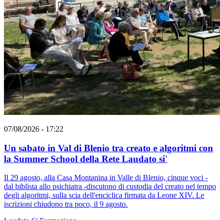
07/08/2026 - 17:22
Un sabato in Val di Blenio tra creato e algoritmi con
la Summer School della Rete Laudato si'
Il 29 agosto, alla Casa Montanina in Valle di Blenio, cinque voci -
dal biblista allo psichiatra -discutono di custodia del creato nel tempo
degli algoritmi, sulla scia dell'enciclica firmata da Leone XIV. Le
iscrizioni chiudono tra poco, il 9 agosto.