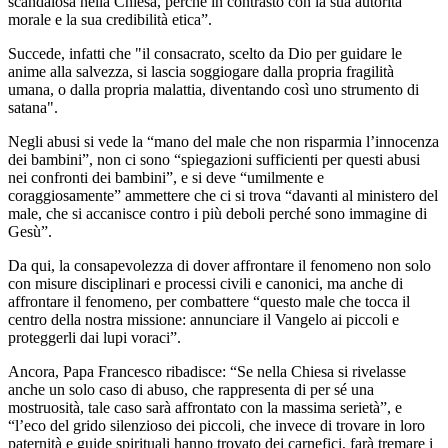
scandalosa nella Chiesa, perché in contrasto con la sua autorità
morale e la sua credibilità etica”.
Succede, infatti che "il consacrato, scelto da Dio per guidare le
anime alla salvezza, si lascia soggiogare dalla propria fragilità
umana, o dalla propria malattia, diventando così uno strumento di
satana".
Negli abusi si vede la “mano del male che non risparmia l’innocenza
dei bambini”, non ci sono “spiegazioni sufficienti per questi abusi
nei confronti dei bambini”, e si deve “umilmente e
coraggiosamente” ammettere che ci si trova “davanti al ministero del
male, che si accanisce contro i più deboli perché sono immagine di
Gesù”.
Da qui, la consapevolezza di dover affrontare il fenomeno non solo
con misure disciplinari e processi civili e canonici, ma anche di
affrontare il fenomeno, per combattere “questo male che tocca il
centro della nostra missione: annunciare il Vangelo ai piccoli e
proteggerli dai lupi voraci”.
Ancora, Papa Francesco ribadisce: “Se nella Chiesa si rivelasse
anche un solo caso di abuso, che rappresenta di per sé una
mostruosità, tale caso sarà affrontato con la massima serietà”, e
“l’eco del grido silenzioso dei piccoli, che invece di trovare in loro
paternità e guide spirituali hanno trovato dei carnefici, farà tremare i