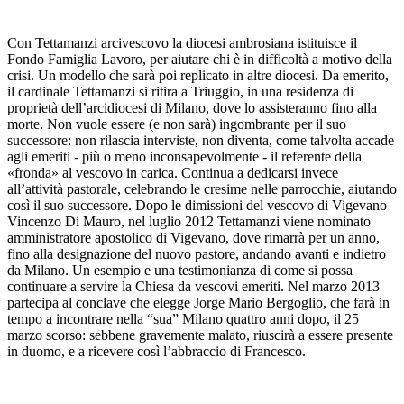
Con Tettamanzi arcivescovo la diocesi ambrosiana istituisce il
Fondo Famiglia Lavoro, per aiutare chi è in difficoltà a motivo della
crisi. Un modello che sarà poi replicato in altre diocesi. Da emerito,
il cardinale Tettamanzi si ritira a Triuggio, in una residenza di
proprietà dell’arcidiocesi di Milano, dove lo assisteranno fino alla
morte. Non vuole essere (e non sarà) ingombrante per il suo
successore: non rilascia interviste, non diventa, come talvolta accade
agli emeriti - più o meno inconsapevolmente - il referente della
«fronda» al vescovo in carica. Continua a dedicarsi invece
all’attività pastorale, celebrando le cresime nelle parrocchie, aiutando
così il suo successore. Dopo le dimissioni del vescovo di Vigevano
Vincenzo Di Mauro, nel luglio 2012 Tettamanzi viene nominato
amministratore apostolico di Vigevano, dove rimarrà per un anno,
fino alla designazione del nuovo pastore, andando avanti e indietro
da Milano. Un esempio e una testimonianza di come si possa
continuare a servire la Chiesa da vescovi emeriti. Nel marzo 2013
partecipa al conclave che elegge Jorge Mario Bergoglio, che farà in
tempo a incontrare nella “sua” Milano quattro anni dopo, il 25
marzo scorso: sebbene gravemente malato, riuscirà a essere presente
in duomo, e a ricevere così l’abbraccio di Francesco.