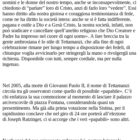
uomini e le donne del nostro tempo, anche se inconsapevolmente, ci
chiedono di “parlare” loro di Cristo, anzi di farlo loro “vedere”. Essi
hanno diritto alla nostra gioiosa e coraggiosa testimonianza di fede,
come ne ha diritto la società intera: anche se si è fatta indifferente,
pagana e ostile a Dio e a Gesù Cristo, la nostra società, infatti, non
può sradicare e cancellare quell’anelito religioso che Dio Creatore e
Padre ha impresso nel cuore di ogni uomo». A fare breccia tra la
gente ambrosiana è lo stile di Tettamanzi, che alla fine di ogni
celebrazione rimane per lungo tempo a disposizione dei fedeli, di
chiunque voglia avvicinarlo per stringergli la mano o rivolgergli una
richiesta. Disponibile con tutti, sempre cordiale, ma per nulla
ingenuo.
Nel 2005, alla morte di Giovanni Paolo II, il nome di Tettamanzi
circola tra gli osservatori come quello di possibile «papabile». C’è
chi enfatizza la sua commozione al momento di lasciare il palazzo
arcivescovile di piazza Fontana, considerandola quasi un
presentimento. Ma già alla prima votazione nella Sistina, per il
rapidissimo conclave che nel giro di 24 ore porterà all’elezione
di Joseph Ratzinger, ci si accorge che i veri «papabili» sono altri.