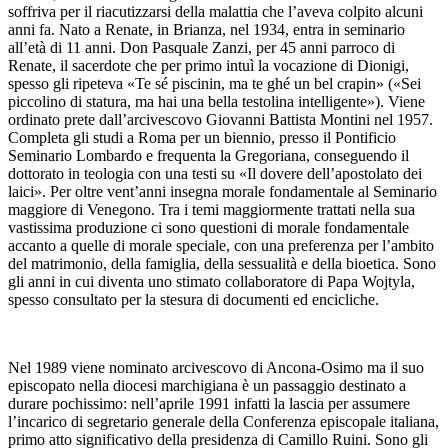
soffriva per il riacutizzarsi della malattia che l’aveva colpito alcuni
anni fa. Nato a Renate, in Brianza, nel 1934, entra in seminario
all’età di 11 anni. Don Pasquale Zanzi, per 45 anni parroco di
Renate, il sacerdote che per primo intuì la vocazione di Dionigi,
spesso gli ripeteva «Te sé piscinin, ma te ghé un bel crapin» («Sei
piccolino di statura, ma hai una bella testolina intelligente»). Viene
ordinato prete dall’arcivescovo Giovanni Battista Montini nel 1957.
Completa gli studi a Roma per un biennio, presso il Pontificio
Seminario Lombardo e frequenta la Gregoriana, conseguendo il
dottorato in teologia con una testi su «Il dovere dell’apostolato dei
laici». Per oltre vent’anni insegna morale fondamentale al Seminario
maggiore di Venegono. Tra i temi maggiormente trattati nella sua
vastissima produzione ci sono questioni di morale fondamentale
accanto a quelle di morale speciale, con una preferenza per l’ambito
del matrimonio, della famiglia, della sessualità e della bioetica. Sono
gli anni in cui diventa uno stimato collaboratore di Papa Wojtyla,
spesso consultato per la stesura di documenti ed encicliche.
Nel 1989 viene nominato arcivescovo di Ancona-Osimo ma il suo
episcopato nella diocesi marchigiana è un passaggio destinato a
durare pochissimo: nell’aprile 1991 infatti la lascia per assumere
l’incarico di segretario generale della Conferenza episcopale italiana,
primo atto significativo della presidenza di Camillo Ruini. Sono gli