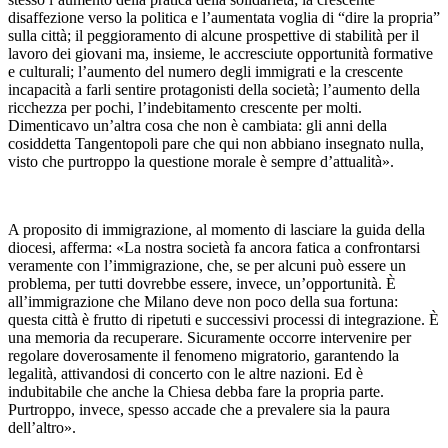
disaffezione verso la politica e l’aumentata voglia di “dire la propria”
sulla città; il peggioramento di alcune prospettive di stabilità per il
lavoro dei giovani ma, insieme, le accresciute opportunità formative
e culturali; l’aumento del numero degli immigrati e la crescente
incapacità a farli sentire protagonisti della società; l’aumento della
ricchezza per pochi, l’indebitamento crescente per molti.
Dimenticavo un’altra cosa che non è cambiata: gli anni della
cosiddetta Tangentopoli pare che qui non abbiano insegnato nulla,
visto che purtroppo la questione morale è sempre d’attualità».
A proposito di immigrazione, al momento di lasciare la guida della
diocesi, afferma: «La nostra società fa ancora fatica a confrontarsi
veramente con l’immigrazione, che, se per alcuni può essere un
problema, per tutti dovrebbe essere, invece, un’opportunità. È
all’immigrazione che Milano deve non poco della sua fortuna:
questa città è frutto di ripetuti e successivi processi di integrazione. È
una memoria da recuperare. Sicuramente occorre intervenire per
regolare doverosamente il fenomeno migratorio, garantendo la
legalità, attivandosi di concerto con le altre nazioni. Ed è
indubitabile che anche la Chiesa debba fare la propria parte.
Purtroppo, invece, spesso accade che a prevalere sia la paura
dell’altro».