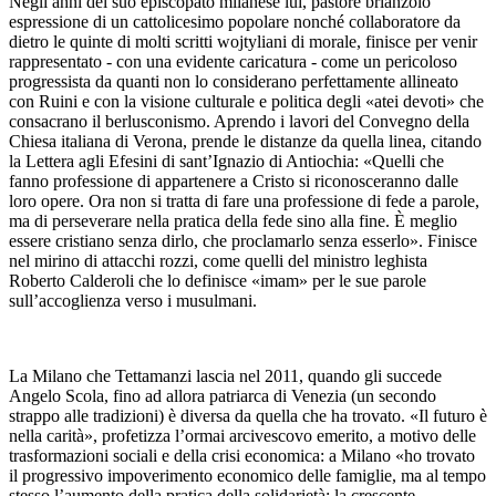
Negli anni del suo episcopato milanese lui, pastore brianzolo
espressione di un cattolicesimo popolare nonché collaboratore da
dietro le quinte di molti scritti wojtyliani di morale, finisce per venir
rappresentato - con una evidente caricatura - come un pericoloso
progressista da quanti non lo considerano perfettamente allineato
con Ruini e con la visione culturale e politica degli «atei devoti» che
consacrano il berlusconismo. Aprendo i lavori del Convegno della
Chiesa italiana di Verona, prende le distanze da quella linea, citando
la Lettera agli Efesini di sant’Ignazio di Antiochia: «Quelli che
fanno professione di appartenere a Cristo si riconosceranno dalle
loro opere. Ora non si tratta di fare una professione di fede a parole,
ma di perseverare nella pratica della fede sino alla fine. È meglio
essere cristiano senza dirlo, che proclamarlo senza esserlo». Finisce
nel mirino di attacchi rozzi, come quelli del ministro leghista
Roberto Calderoli che lo definisce «imam» per le sue parole
sull’accoglienza verso i musulmani.
La Milano che Tettamanzi lascia nel 2011, quando gli succede
Angelo Scola, fino ad allora patriarca di Venezia (un secondo
strappo alle tradizioni) è diversa da quella che ha trovato. «Il futuro è
nella carità», profetizza l’ormai arcivescovo emerito, a motivo delle
trasformazioni sociali e della crisi economica: a Milano «ho trovato
il progressivo impoverimento economico delle famiglie, ma al tempo
stesso l’aumento della pratica della solidarietà; la crescente