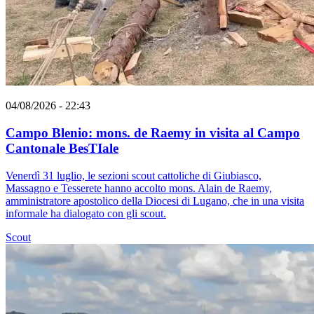
04/08/2026 - 22:43
Campo Blenio: mons. de Raemy in visita al Campo
Cantonale BesTIale
Venerdì 31 luglio, le sezioni scout cattoliche di Giubiasco,
Massagno e Tesserete hanno accolto mons. Alain de Raemy,
amministratore apostolico della Diocesi di Lugano, che in una visita
informale ha dialogato con gli scout.
Scout