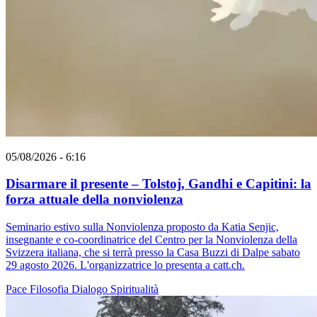
05/08/2026 - 6:16
Disarmare il presente – Tolstoj, Gandhi e Capitini: la
forza attuale della nonviolenza
Seminario estivo sulla Nonviolenza proposto da Katia Senjic,
insegnante e co-coordinatrice del Centro per la Nonviolenza della
Svizzera italiana, che si terrà presso la Casa Buzzi di Dalpe sabato
29 agosto 2026. L'organizzatrice lo presenta a catt.ch.
Pace
Filosofia
Dialogo
Spiritualità