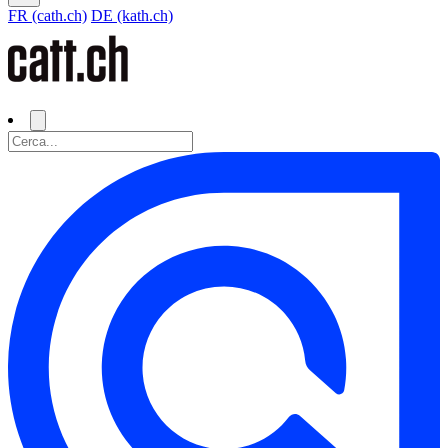
FR (cath.ch)
DE (kath.ch)