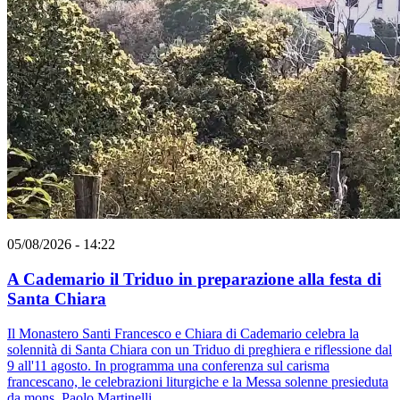
05/08/2026 - 14:22
A Cademario il Triduo in preparazione alla festa di
Santa Chiara
Il Monastero Santi Francesco e Chiara di Cademario celebra la
solennità di Santa Chiara con un Triduo di preghiera e riflessione dal
9 all'11 agosto. In programma una conferenza sul carisma
francescano, le celebrazioni liturgiche e la Messa solenne presieduta
da mons. Paolo Martinelli.