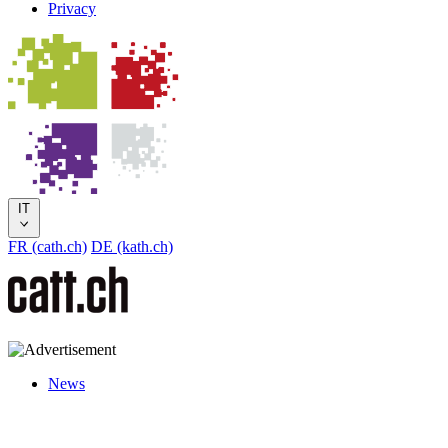
Privacy
IT
FR (cath.ch)
DE (kath.ch)
News