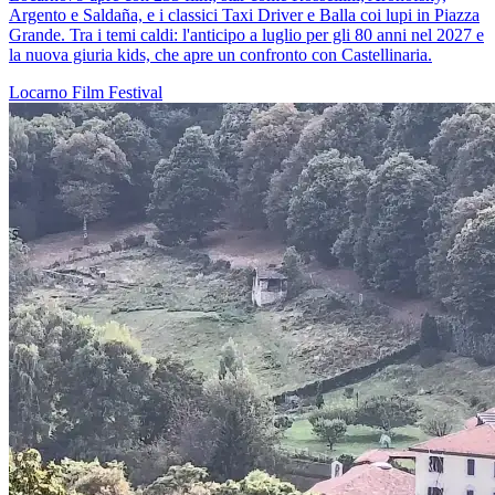
Argento e Saldaña, e i classici Taxi Driver e Balla coi lupi in Piazza
Grande. Tra i temi caldi: l'anticipo a luglio per gli 80 anni nel 2027 e
la nuova giuria kids, che apre un confronto con Castellinaria.
Locarno
Film
Festival