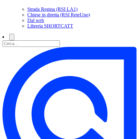
Strada Regina (RSI LA1)
Chiese in diretta (RSI ReteUno)
Dal web
Libreria SHORTCATT