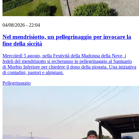
04/08/2026 - 22:04
Nel mendrisiotto, un pellegrinaggio per invocare la
fine della siccità
Mercoledì 5 agosto, nella Festività della Madonna della Neve, i
fedeli del mendrisiotto si recheranno in pellegrinaggio al Santuario
di Morbio Inferiore per chiedere il dono della pioggia. Una iniziativa
di contadini, pastori e alpigiani.
Pellegrinaggio