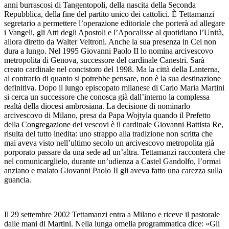
anni burrascosi di Tangentopoli, della nascita della Seconda
Repubblica, della fine del partito unico dei cattolici. È Tettamanzi
segretario a permettere l’operazione editoriale che porterà ad allegare
i Vangeli, gli Atti degli Apostoli e l’Apocalisse al quotidiano l’Unità,
allora diretto da Walter Veltroni. Anche la sua presenza in Cei non
dura a lungo. Nel 1995 Giovanni Paolo II lo nomina arcivescovo
metropolita di Genova, successore del cardinale Canestri. Sarà
creato cardinale nel concistoro del 1998. Ma la città della Lanterna,
al contrario di quanto si potrebbe pensare, non è la sua destinazione
definitiva. Dopo il lungo episcopato milanese di Carlo Maria Martini
si cerca un successore che conosca già dall’interno la complessa
realtà della diocesi ambrosiana. La decisione di nominarlo
arcivescovo di Milano, presa da Papa Wojtyla quando il Prefetto
della Congregazione dei vescovi è il cardinale Giovanni Battista Re,
risulta del tutto inedita: uno strappo alla tradizione non scritta che
mai aveva visto nell’ultimo secolo un arcivescovo metropolita già
porporato passare da una sede ad un’altra. Tettamanzi racconterà che
nel comunicarglielo, durante un’udienza a Castel Gandolfo, l’ormai
anziano e malato Giovanni Paolo II gli aveva fatto una carezza sulla
guancia.
Il 29 settembre 2002 Tettamanzi entra a Milano e riceve il pastorale
dalle mani di Martini. Nella lunga omelia programmatica dice: «Gli