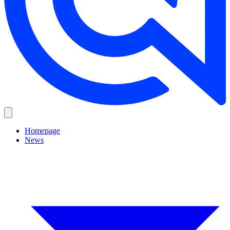
Homepage
News