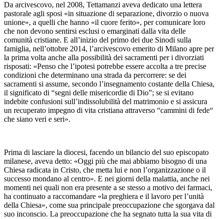
Da arcivescovo, nel 2008, Tettamanzi aveva dedicato una lettera
pastorale agli sposi «in situazione di separazione, divorzio o nuova
unione», a quelli che hanno «il cuore ferito», per comunicare loro
che non devono sentirsi esclusi o emarginati dalla vita delle
comunità cristiane. E all’inizio del primo dei due Sinodi sulla
famiglia, nell’ottobre 2014, l’arcivescovo emerito di Milano apre per
la prima volta anche alla possibilità dei sacramenti per i divorziati
risposati: «Penso che l’ipotesi potrebbe essere accolta a tre precise
condizioni che determinano una strada da percorrere: se dei
sacramenti si assume, secondo l’insegnamento costante della Chiesa,
il significato di “segni delle misericordie di Dio”; se si evitano
indebite confusioni sull’indissolubilità del matrimonio e si assicura
un recuperato impegno di vita cristiana attraverso “cammini di fede“
che siano veri e seri».
Prima di lasciare la diocesi, facendo un bilancio del suo episcopato
milanese, aveva detto: «Oggi più che mai abbiamo bisogno di una
Chiesa radicata in Cristo, che metta lui e non l’organizzazione o il
successo mondano al centro». E nei giorni della malattia, anche nei
momenti nei quali non era presente a se stesso a motivo dei farmaci,
ha continuato a raccomandare «la preghiera e il lavoro per l’unità
della Chiesa», come sua principale preoccupazione che sgorgava dal
suo inconscio. La preoccupazione che ha segnato tutta la sua vita di