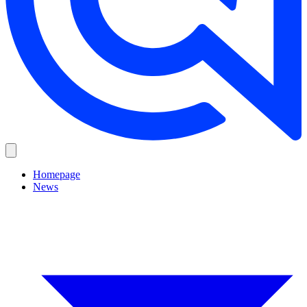
Homepage
News