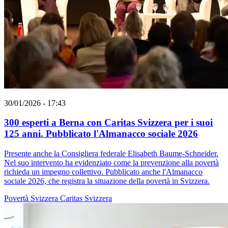
30/01/2026 - 17:43
300 esperti a Berna con Caritas Svizzera per i suoi
125 anni. Pubblicato l'Almanacco sociale 2026
Presente anche la Consigliera federale Elisabeth Baume-Schneider.
Nel suo intervento ha evidenziato come la prevenzione alla povertà
richieda un impegno collettivo. Pubblicato anche l'Almanacco
sociale 2026, che registra la situazione della povertà in Svizzera.
Povertà
Svizzera
Caritas Svizzera