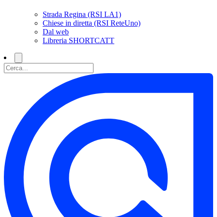
Strada Regina (RSI LA1)
Chiese in diretta (RSI ReteUno)
Dal web
Libreria SHORTCATT