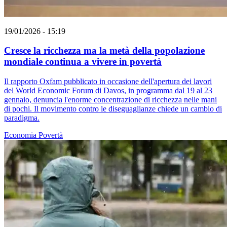
19/01/2026 - 15:19
Cresce la ricchezza ma la metà della popolazione
mondiale continua a vivere in povertà
Il rapporto Oxfam pubblicato in occasione dell'apertura dei lavori
del World Economic Forum di Davos, in programma dal 19 al 23
gennaio, denuncia l'enorme concentrazione di ricchezza nelle mani
di pochi. Il movimento contro le diseguaglianze chiede un cambio di
paradigma.
Economia
Povertà