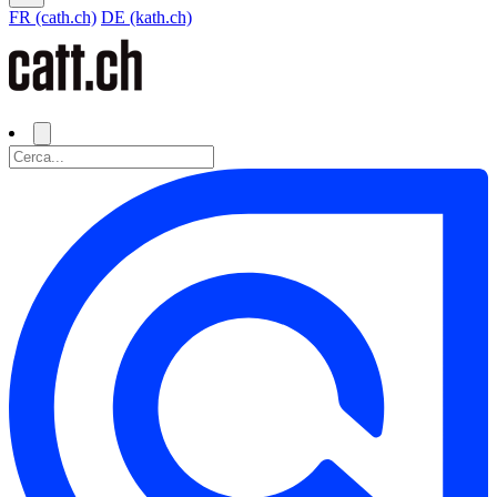
FR (cath.ch)
DE (kath.ch)