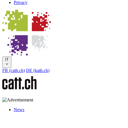
Privacy
IT
FR (cath.ch)
DE (kath.ch)
News