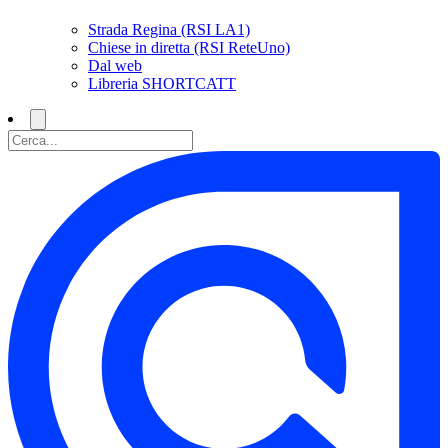
Strada Regina (RSI LA1)
Chiese in diretta (RSI ReteUno)
Dal web
Libreria SHORTCATT