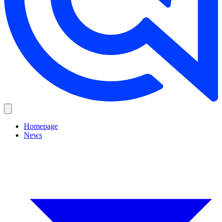
Homepage
News