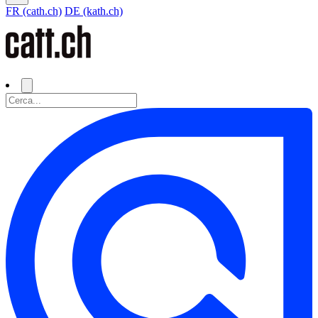
FR (cath.ch)
DE (kath.ch)