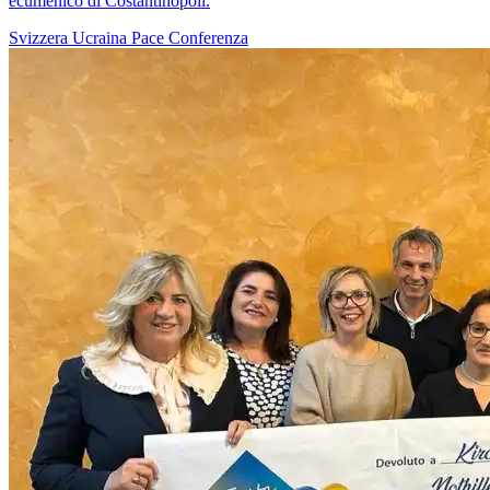
ecumenico di Costantinopoli.
Svizzera
Ucraina
Pace
Conferenza