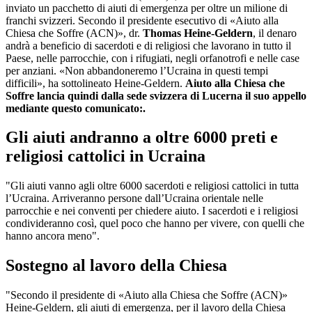
inviato un pacchetto di aiuti di emergenza per oltre un milione di
franchi svizzeri. Secondo il presidente esecutivo di «Aiuto alla
Chiesa che Soffre (ACN)», dr.
Thomas Heine-Geldern
, il denaro
andrà a beneficio di sacerdoti e di religiosi che lavorano in tutto il
Paese, nelle parrocchie, con i rifugiati, negli orfanotrofi e nelle case
per anziani. «Non abbandoneremo l’Ucraina in questi tempi
difficili», ha sottolineato Heine-Geldern.
Aiuto alla Chiesa che
Soffre lancia quindi dalla sede svizzera di Lucerna il suo appello
mediante questo comunicato:.
Gli aiuti andranno a oltre 6000 preti e
religiosi cattolici in Ucraina
"Gli aiuti vanno agli oltre 6000 sacerdoti e religiosi cattolici in tutta
l’Ucraina. Arriveranno persone dall’Ucraina orientale nelle
parrocchie e nei conventi per chiedere aiuto. I sacerdoti e i religiosi
condivideranno così, quel poco che hanno per vivere, con quelli che
hanno ancora meno".
Sostegno al lavoro della Chiesa
"Secondo il presidente di «Aiuto alla Chiesa che Soffre (ACN)»
Heine-Geldern, gli aiuti di emergenza, per il lavoro della Chiesa