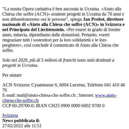
"La nostra Opera caritativa è ben ancorata in Ucraina. «Aiuto alla
Chiesa che soffre (ACN)» sostiene progetti in Ucraina da 70 anni e
non abbandoneremo ora le persone", spiega
Jan Probst, direttore
nazionale di «Aiuto alla Chiesa che soffre (ACN)» in Svizzera e
nel Principato del Liechtenstein.
«Per essere in grado di fornire
aiuto, tuttavia, dipendiamo dalle donazioni. Pertanto, vorrei
ringraziare tutti i sostenitori per la loro solidarietà e le loro
preghiere», così conclude il comunicato di Aiuto alla Chiesa che
soffre.
Solo nel 2020, più di 5 milioni di franchi sono stati destinati a
progetti in Ucraina.
Per aiutare
ACN Svizzera: Cysatstrasse 6, 6004 Lucerna, Telefono 041 410 46
70
E-mail: mail@aiuto-chiesa-che-soffre.ch ; Internet:
www.aiuto-
chiesa-che-soffre.ch
CCP 60-29700-0; IBAN CH25 0900 0000 6002 9700 0
Svizzera
News pubblicata il:
27/02/2022 alle 11:51