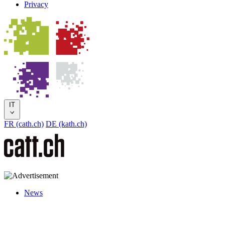
Privacy
IT
FR (cath.ch)
DE (kath.ch)
News