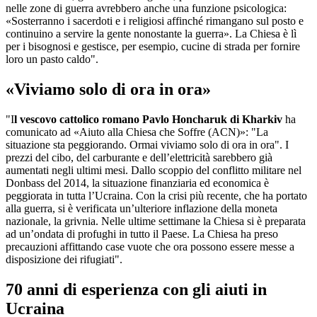
nelle zone di guerra avrebbero anche una funzione psicologica:
«Sosterranno i sacerdoti e i religiosi affinché rimangano sul posto e
continuino a servire la gente nonostante la guerra». La Chiesa è lì
per i bisognosi e gestisce, per esempio, cucine di strada per fornire
loro un pasto caldo".
«Viviamo solo di ora in ora»
"I
l vescovo cattolico romano Pavlo Honcharuk di Kharkiv
ha
comunicato ad «Aiuto alla Chiesa che Soffre (ACN)»: "La
situazione sta peggiorando. Ormai viviamo solo di ora in ora". I
prezzi del cibo, del carburante e dell’elettricità sarebbero già
aumentati negli ultimi mesi. Dallo scoppio del conflitto militare nel
Donbass del 2014, la situazione finanziaria ed economica è
peggiorata in tutta l’Ucraina. Con la crisi più recente, che ha portato
alla guerra, si è verificata un’ulteriore inflazione della moneta
nazionale, la grivnia. Nelle ultime settimane la Chiesa si è preparata
ad un’ondata di profughi in tutto il Paese. La Chiesa ha preso
precauzioni affittando case vuote che ora possono essere messe a
disposizione dei rifugiati".
70 anni di esperienza con gli aiuti in
Ucraina