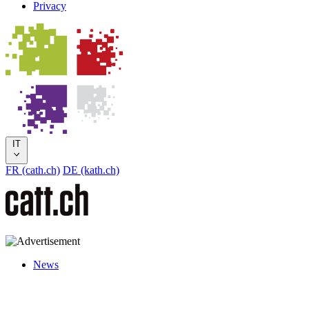
Privacy
IT
FR (cath.ch)
DE (kath.ch)
News