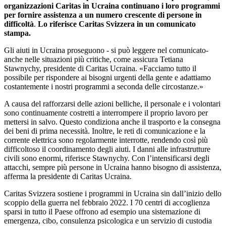
organizzazioni Caritas in Ucraina continuano i loro programmi
per fornire assistenza a un numero crescente di persone in
difficoltà
.
Lo riferisce Caritas Svizzera in un comunicato
stampa.
Gli aiuti in Ucraina proseguono - si può leggere nel comunicato-
anche nelle situazioni più critiche, come assicura Tetiana
Stawnychy, presidente di Caritas Ucraina. «Facciamo tutto il
possibile per rispondere ai bisogni urgenti della gente e adattiamo
costantemente i nostri programmi a seconda delle circostanze.»
A causa del rafforzarsi delle azioni belliche, il personale e i volontari
sono continuamente costretti a interrompere il proprio lavoro per
mettersi in salvo. Questo condiziona anche il trasporto e la consegna
dei beni di prima necessità. Inoltre, le reti di comunicazione e la
corrente elettrica sono regolarmente interrotte, rendendo così più
difficoltoso il coordinamento degli aiuti. I danni alle infrastrutture
civili sono enormi, riferisce Stawnychy. Con l’intensificarsi degli
attacchi, sempre più persone in Ucraina hanno bisogno di assistenza,
afferma la presidente di Caritas Ucraina.
Caritas Svizzera sostiene i programmi in Ucraina sin dall’inizio dello
scoppio della guerra nel febbraio 2022. I 70 centri di accoglienza
sparsi in tutto il Paese offrono ad esempio una sistemazione di
emergenza, cibo, consulenza psicologica e un servizio di custodia