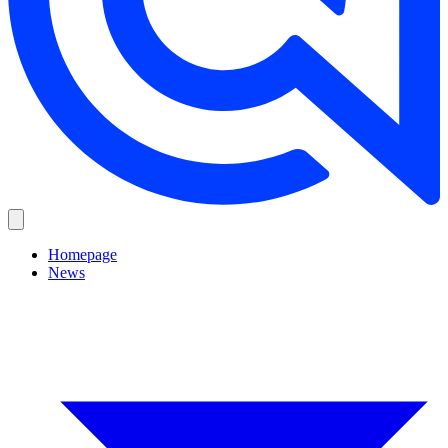
Homepage
News