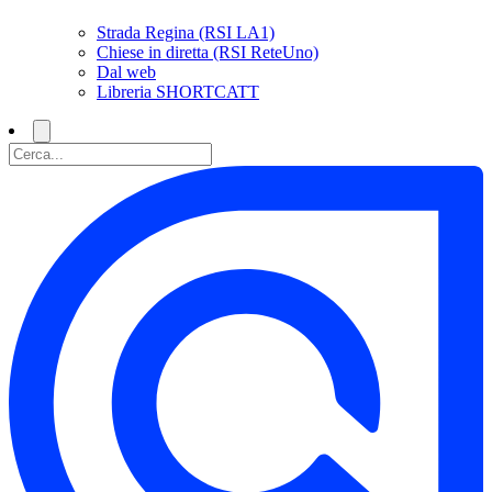
Strada Regina (RSI LA1)
Chiese in diretta (RSI ReteUno)
Dal web
Libreria SHORTCATT