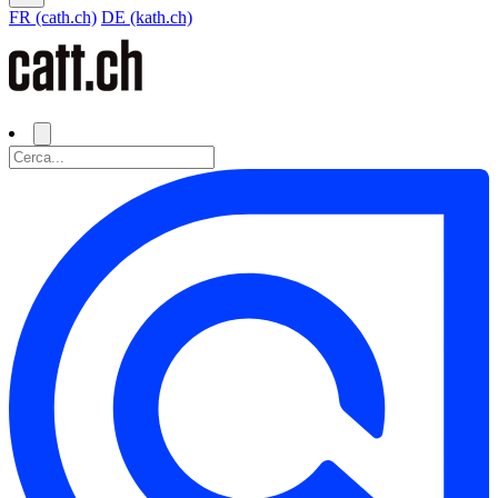
FR (cath.ch)
DE (kath.ch)