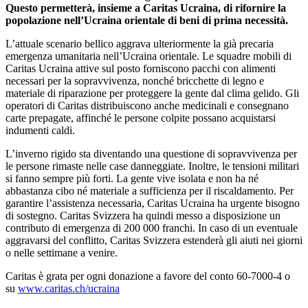
Questo permetterà, insieme a Caritas Ucraina, di rifornire la
popolazione nell’Ucraina orientale di beni di prima necessità.
L’attuale scenario bellico aggrava ulteriormente la già precaria
emergenza umanitaria nell’Ucraina orientale. Le squadre mobili di
Caritas Ucraina attive sul posto forniscono pacchi con alimenti
necessari per la sopravvivenza, nonché bricchette di legno e
materiale di riparazione per proteggere la gente dal clima gelido. Gli
operatori di Caritas distribuiscono anche medicinali e consegnano
carte prepagate, affinché le persone colpite possano acquistarsi
indumenti caldi.
L’inverno rigido sta diventando una questione di sopravvivenza per
le persone rimaste nelle case danneggiate. Inoltre, le tensioni militari
si fanno sempre più forti. La gente vive isolata e non ha né
abbastanza cibo né materiale a sufficienza per il riscaldamento. Per
garantire l’assistenza necessaria, Caritas Ucraina ha urgente bisogno
di sostegno. Caritas Svizzera ha quindi messo a disposizione un
contributo di emergenza di 200 000 franchi. In caso di un eventuale
aggravarsi del conflitto, Caritas Svizzera estenderà gli aiuti nei giorni
o nelle settimane a venire.
Caritas è grata per ogni donazione a favore del conto 60-7000-4 o
su
www.caritas.ch/ucraina