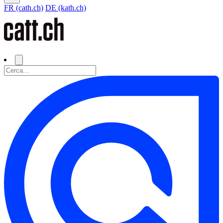
FR (cath.ch)
DE (kath.ch)