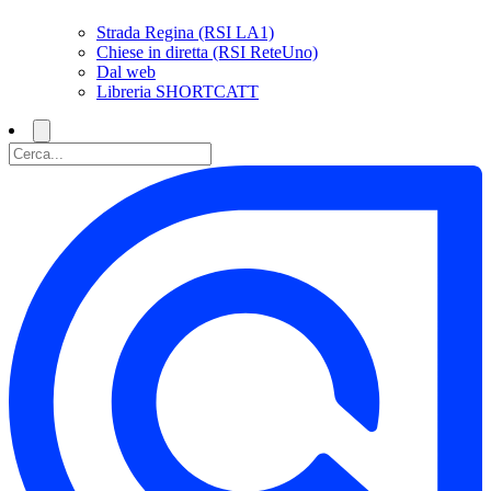
Strada Regina (RSI LA1)
Chiese in diretta (RSI ReteUno)
Dal web
Libreria SHORTCATT