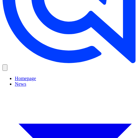
Homepage
News