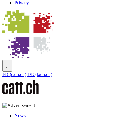
Privacy
IT
FR (cath.ch)
DE (kath.ch)
News