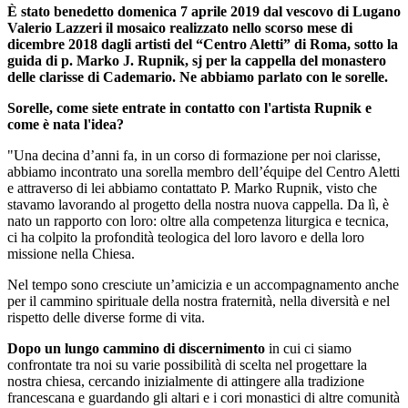
È stato benedetto domenica 7 aprile 2019 dal vescovo di Lugano
Valerio Lazzeri il mosaico realizzato nello scorso mese di
dicembre 2018 dagli artisti del “Centro Aletti” di Roma, sotto la
guida di p. Marko J. Rupnik, sj per la cappella del monastero
delle clarisse di Cademario. Ne abbiamo parlato con le sorelle.
Sorelle, come siete entrate in contatto con l'artista Rupnik e
come è nata l'idea?
"Una decina d’anni fa, in un corso di formazione per noi clarisse,
abbiamo incontrato una sorella membro dell’équipe del Centro Aletti
e attraverso di lei abbiamo contattato P. Marko Rupnik, visto che
stavamo lavorando al progetto della nostra nuova cappella. Da lì, è
nato un rapporto con loro: oltre alla competenza liturgica e tecnica,
ci ha colpito la profondità teologica del loro lavoro e della loro
missione nella Chiesa.
Nel tempo sono cresciute un’amicizia e un accompagnamento anche
per il cammino spirituale della nostra fraternità, nella diversità e nel
rispetto delle diverse forme di vita.
Dopo un lungo cammino di discernimento
in cui ci siamo
confrontate tra noi su varie possibilità di scelta nel progettare la
nostra chiesa, cercando inizialmente di attingere alla tradizione
francescana e guardando gli altari e i cori monastici di altre comunità