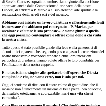
di Sorelle Clarisse, soprattutto umbre, siamo giunte alla decisione,
approvata anche dalla Commissione d’arte sacra della nostra
Diocesi, di affidare a P. Marko a al suo atelier di arte spirituale la
realizzazione degli arredi sacri e del mosaico.
Abbiamo così iniziato un lavoro di lettura e riflessione sulle fonti
francescane che abbiamo poi consegnato a P. Marko, per
ascoltare e valutare le sua proposte… e siamo giunte a quello
che oggi possiamo contemplare e offrire come dono a chi visita
la nostra chiesa.
Tutto questo è stato possibile grazie alla fede e alla generosità di
alcuni amici e parenti che, seguendo passo a passo la costruzione del
nostro monastero e volendoci affidare alcune loro intenzioni
particolari di preghiera, hanno voluto offrire le loro possibilità per
l’edificazione della nostra cappella.
E noi assistiamo stupite allo spettacolo dell’opera che Dio sta
compiendo e che, ne siamo certe, non è solo per noi.
Oggi ci sentiamo di dire, con il cuore colmo di gratitudine, che il
mosaico non è unicamente un insieme di belle pietre, ben collocate,
dal risultato esteticamente apprezzabile,
ma è una vita che si
comunica".
Cosa illustra esattamente il mosaico? Che significato teologico