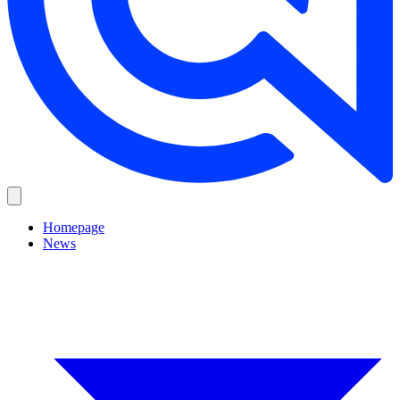
Homepage
News