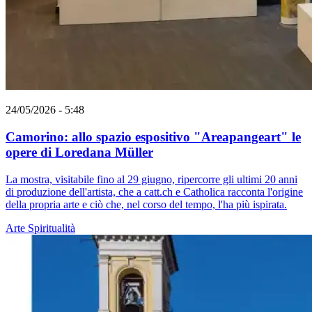
24/05/2026 - 5:48
Camorino: allo spazio espositivo "Areapangeart" le
opere di Loredana Müller
La mostra, visitabile fino al 29 giugno, ripercorre gli ultimi 20 anni
di produzione dell'artista, che a catt.ch e Catholica racconta l'origine
della propria arte e ciò che, nel corso del tempo, l'ha più ispirata.
Arte
Spiritualità