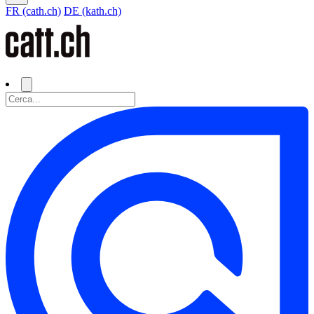
FR (cath.ch)
DE (kath.ch)