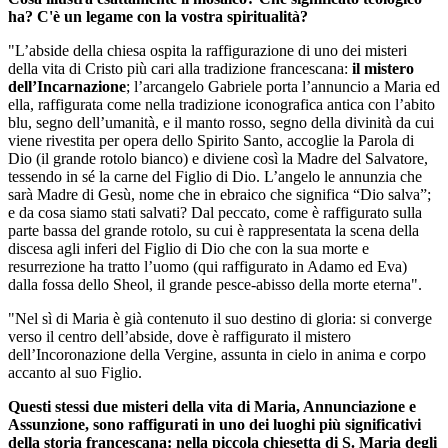
ha? C'è un legame con la vostra spiritualità?
"L’abside della chiesa ospita la raffigurazione di uno dei misteri
della vita di Cristo più cari alla tradizione francescana:
il mistero
dell’Incarnazione
; l’arcangelo Gabriele porta l’annuncio a Maria ed
ella, raffigurata come nella tradizione iconografica antica con l’abito
blu, segno dell’umanità, e il manto rosso, segno della divinità da cui
viene rivestita per opera dello Spirito Santo, accoglie la Parola di
Dio (il grande rotolo bianco) e diviene così la Madre del Salvatore,
tessendo in sé la carne del Figlio di Dio. L’angelo le annunzia che
sarà Madre di Gesù, nome che in ebraico che significa “Dio salva”;
e da cosa siamo stati salvati? Dal peccato, come è raffigurato sulla
parte bassa del grande rotolo, su cui è rappresentata la scena della
discesa agli inferi del Figlio di Dio che con la sua morte e
resurrezione ha tratto l’uomo (qui raffigurato in Adamo ed Eva)
dalla fossa dello Sheol, il grande pesce-abisso della morte eterna".
"Nel sì di Maria è già contenuto il suo destino di gloria: si converge
verso il centro dell’abside, dove è raffigurato il mistero
dell’Incoronazione della Vergine, assunta in cielo in anima e corpo
accanto al suo Figlio.
Questi stessi due misteri della vita di Maria, Annunciazione e
Assunzione, sono raffigurati in uno dei luoghi più significativi
della storia francescana: nella piccola chiesetta di S. Maria degli