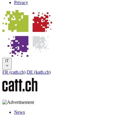
Privacy
IT
FR (cath.ch)
DE (kath.ch)
News