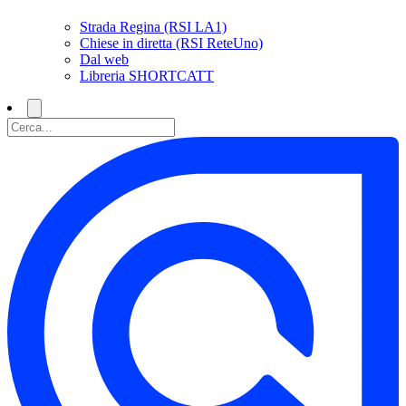
Strada Regina (RSI LA1)
Chiese in diretta (RSI ReteUno)
Dal web
Libreria SHORTCATT