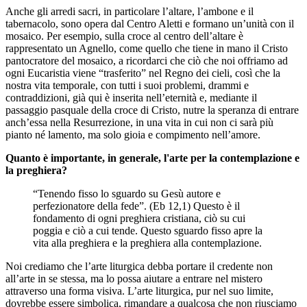
Anche gli arredi sacri, in particolare l’altare, l’ambone e il
tabernacolo, sono opera dal Centro Aletti e formano un’unità con il
mosaico. Per esempio, sulla croce al centro dell’altare è
rappresentato un Agnello, come quello che tiene in mano il Cristo
pantocratore del mosaico, a ricordarci che ciò che noi offriamo ad
ogni Eucaristia viene “trasferito” nel Regno dei cieli, così che la
nostra vita temporale, con tutti i suoi problemi, drammi e
contraddizioni, già qui è inserita nell’eternità e, mediante il
passaggio pasquale della croce di Cristo, nutre la speranza di entrare
anch’essa nella Resurrezione, in una vita in cui non ci sarà più
pianto né lamento, ma solo gioia e compimento nell’amore.
Quanto è importante, in generale, l'arte per la contemplazione e
la preghiera?
“Tenendo fisso lo sguardo su Gesù autore e
perfezionatore della fede”. (Eb 12,1) Questo è il
fondamento di ogni preghiera cristiana, ciò su cui
poggia e ciò a cui tende. Questo sguardo fisso apre la
vita alla preghiera e la preghiera alla contemplazione.
Noi crediamo che l’arte liturgica debba portare il credente non
all’arte in se stessa, ma lo possa aiutare a entrare nel mistero
attraverso una forma visiva. L’arte liturgica, pur nel suo limite,
dovrebbe essere simbolica, rimandare a qualcosa che non riusciamo