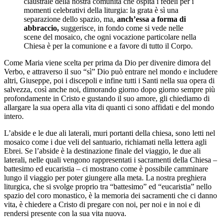
claustrale della nostra comunità che ospita i fedeli per i
momenti celebrativi della liturgia: la grata è sì una
separazione dello spazio, ma,
anch’essa a forma di
abbraccio,
suggerisce, in fondo come si vede nelle
scene del mosaico, che ogni vocazione particolare nella
Chiesa è per la comunione e a favore di tutto il Corpo.
Come Maria viene scelta per prima da Dio per divenire dimora del
Verbo, e attraverso il suo “sì” Dio può entrare nel mondo e includere
altri, Giuseppe, poi i discepoli e infine tutti i Santi nella sua opera di
salvezza, così anche noi, dimorando giorno dopo giorno sempre più
profondamente in Cristo e gustando il suo amore, gli chiediamo di
allargare la sua opera alla vita di quanti ci sono affidati e del mondo
intero.
L’abside e le due ali laterali, muri portanti della chiesa, sono letti nel
mosaico come i due veli del santuario, richiamati nella lettera agli
Ebrei. Se l’abside è la destinazione finale del viaggio, le due ali
laterali, nelle quali vengono rappresentati i sacramenti della Chiesa –
battesimo ed eucaristia – ci mostrano come è possibile camminare
lungo il viaggio per poter giungere alla meta. La nostra preghiera
liturgica, che si svolge proprio tra “battesimo” ed “eucaristia” nello
spazio del coro monastico, è la memoria dei sacramenti che ci danno
vita, è chiedere a Cristo di pregare con noi, per noi e in noi e di
rendersi presente con la sua vita nuova.