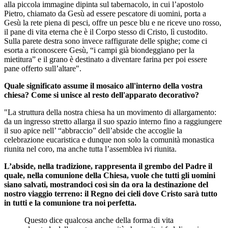
alla piccola immagine dipinta sul tabernacolo, in cui l’apostolo
Pietro, chiamato da Gesù ad essere pescatore di uomini, porta a
Gesù la rete piena di pesci, offre un pesce blu e ne riceve uno rosso,
il pane di vita eterna che è il Corpo stesso di Cristo, lì custodito.
Sulla parete destra sono invece raffigurate delle spighe; come ci
esorta a riconoscere Gesù, “i campi già biondeggiano per la
mietitura” e il grano è destinato a diventare farina per poi essere
pane offerto sull’altare".
Quale significato assume il mosaico all'interno della vostra
chiesa? Come si unisce al resto dell'apparato decorativo?
"La struttura della nostra chiesa ha un movimento di allargamento:
da un ingresso stretto allarga il suo spazio interno fino a raggiungere
il suo apice nell’ “abbraccio” dell’abside che accoglie la
celebrazione eucaristica e dunque non solo la comunità monastica
riunita nel coro, ma anche tutta l’assemblea ivi riunita.
L’abside, nella tradizione, rappresenta il grembo del Padre il
quale, nella comunione della Chiesa, vuole che tutti gli uomini
siano salvati, mostrandoci così sin da ora la destinazione del
nostro viaggio terreno: il Regno dei cieli dove Cristo sarà tutto
in tutti e la comunione tra noi perfetta.
Questo dice qualcosa anche della forma di vita