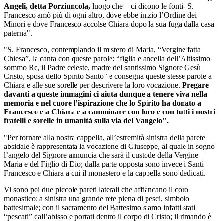
Angeli, detta Porziuncola,
luogo che – ci dicono le fonti- S.
Francesco amò più di ogni altro, dove ebbe inizio l’Ordine dei
Minori e dove Francesco accolse Chiara dopo la sua fuga dalla casa
paterna".
"S. Francesco, contemplando il mistero di Maria, “Vergine fatta
Chiesa”, la canta con queste parole: “figlia e ancella dell’Altissimo
sommo Re, il Padre celeste, madre del santissimo Signore Gesù
Cristo, sposa dello Spirito Santo” e consegna queste stesse parole a
Chiara e alle sue sorelle per descrivere la loro vocazione.
Pregare
davanti a queste immagini ci aiuta dunque a tenere viva nella
memoria e nel cuore l’ispirazione che lo Spirito ha donato a
Francesco e a Chiara e a camminare con loro e con tutti i nostri
fratelli e sorelle in umanità sulla via del Vangelo".
"Per tornare alla nostra cappella, all’estremità sinistra della parete
absidale è rappresentata la vocazione di Giuseppe, al quale in sogno
l’angelo del Signore annuncia che sarà il custode della Vergine
Maria e del Figlio di Dio; dalla parte opposta sono invece i Santi
Francesco e Chiara a cui il monastero e la cappella sono dedicati.
Vi sono poi due piccole pareti laterali che affiancano il coro
monastico: a sinistra una grande rete piena di pesci, simbolo
battesimale; con il sacramento del Battesimo siamo infatti stati
“pescati” dall’abisso e portati dentro il corpo di Cristo; il rimando è