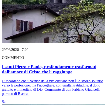
29/06/2026 - 7:20
COMMENTO
I santi Pietro e Paolo, profondamente trasformati
dall’amore di Cristo che li raggiunge
Ci ricordano che il vertice della vita cristiana non è lo sforzo solitario
verso la perfezione, ma l’accogliere, con umiltà gratitudine, il dono
gratuito e immeritato di Dio. Commento di don Fabiano Giudicelli,
parroco di Biasca.
Santi