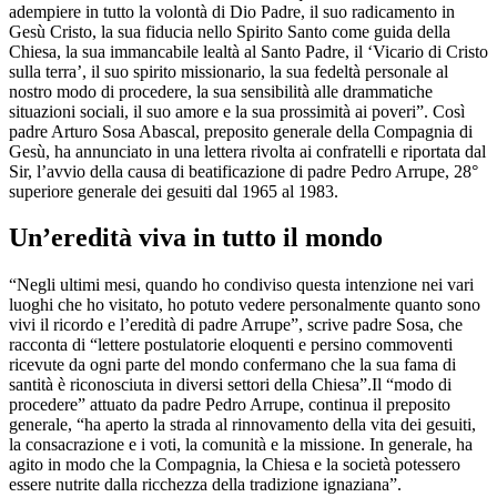
adempiere in tutto la volontà di Dio Padre, il suo radicamento in
Gesù Cristo, la sua fiducia nello Spirito Santo come guida della
Chiesa, la sua immancabile lealtà al Santo Padre, il ‘Vicario di Cristo
sulla terra’, il suo spirito missionario, la sua fedeltà personale al
nostro modo di procedere, la sua sensibilità alle drammatiche
situazioni sociali, il suo amore e la sua prossimità ai poveri”. Così
padre Arturo Sosa Abascal, preposito generale della Compagnia di
Gesù, ha annunciato in una lettera rivolta ai confratelli e riportata dal
Sir, l’avvio della causa di beatificazione di padre Pedro Arrupe, 28°
superiore generale dei gesuiti dal 1965 al 1983.
Un’eredità viva in tutto il mondo
“Negli ultimi mesi, quando ho condiviso questa intenzione nei vari
luoghi che ho visitato, ho potuto vedere personalmente quanto sono
vivi il ricordo e l’eredità di padre Arrupe”, scrive padre Sosa, che
racconta di “lettere postulatorie eloquenti e persino commoventi
ricevute da ogni parte del mondo confermano che la sua fama di
santità è riconosciuta in diversi settori della Chiesa”.Il “modo di
procedere” attuato da padre Pedro Arrupe, continua il preposito
generale, “ha aperto la strada al rinnovamento della vita dei gesuiti,
la consacrazione e i voti, la comunità e la missione. In generale, ha
agito in modo che la Compagnia, la Chiesa e la società potessero
essere nutrite dalla ricchezza della tradizione ignaziana”.