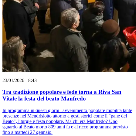
23/01/2026 - 8:43
Tra tradizione popolare e fede torna a Riva San
Vitale la festa del beato Manfredo
In programma in questi giorni l'avvenimento popolare mobilita tante
presenze nel Mendrisiotto attorno a gesti storici come il "pane del
Beato", liturgie e festa popolare. Ma chi era Manfredo? Uno
sguardo al Beato morto 809 anni fa e al ricco programma previsto
fino a martedi 27 gennaio.