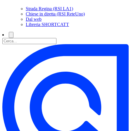
Strada Regina (RSI LA1)
Chiese in diretta (RSI ReteUno)
Dal web
Libreria SHORTCATT