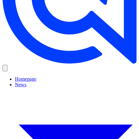
Homepage
News