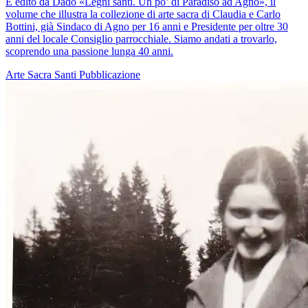
È edito da Dadò «Legni santi. Un po’ di Paradiso ad Agno», il
volume che illustra la collezione di arte sacra di Claudia e Carlo
Bottini, già Sindaco di Agno per 16 anni e Presidente per oltre 30
anni del locale Consiglio parrocchiale. Siamo andati a trovarlo,
scoprendo una passione lunga 40 anni.
Arte Sacra
Santi
Pubblicazione