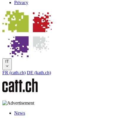
Privacy
IT
FR (cath.ch)
DE (kath.ch)
News