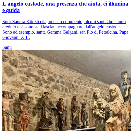
L'angelo custode, una presenza che aiuta, ci illumina
e guida
Suor Sandra Künzli cita, nel suo commento, alcuni santi che hanno
creduto e si sono stati lasciati accompagnare dall'angelo custode.
Sono ad esempio, santa Gemma Galgani, san Pio di Petralcina, Papa
Giovanni XIII.
Santi