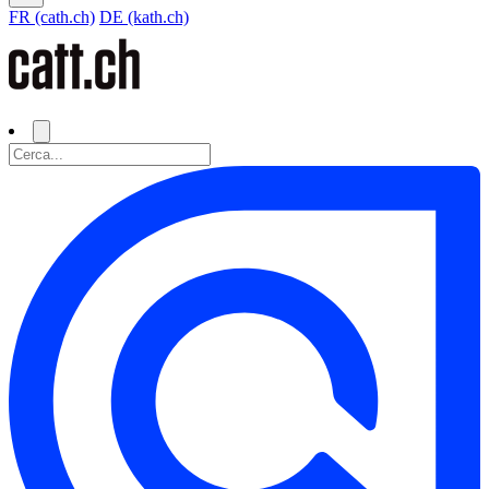
FR (cath.ch)
DE (kath.ch)