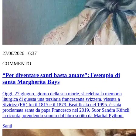
27/06/2026 - 6:37
COMMENTO
“Per diventare santi basta amare”: l'esempio di
santa Margherita Bays
Oggi, 27 giugno, giorno della sua morte, si celebra la memoria
liturgica di questa una terziaria francescana svizzera, vissuta a
Siviriez (FR) fra il 1815 e il 1879. Beatificata nel 1995, è stata
proclamata santa da papa Francesco nel 2019. Suor Sandra Künzli
la ricorda, prendendo spunto dal libro scritto da Martial Python.
Santi