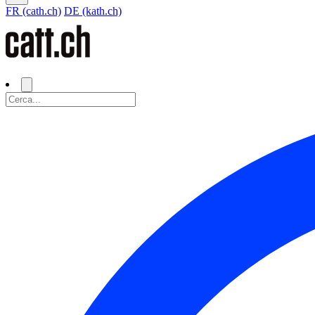
FR (cath.ch)
DE (kath.ch)