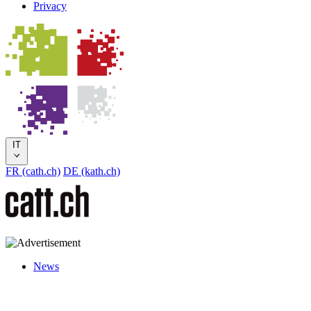
Privacy
IT
FR (cath.ch)
DE (kath.ch)
News