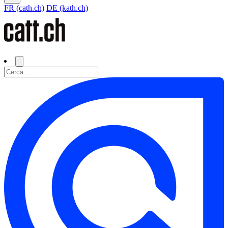
FR (cath.ch)
DE (kath.ch)