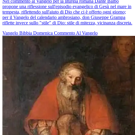
Nel commento al Vangelo per la liturgia romana Dante Balbo
propone una riflessione sull'episodio evangelico di Gesù nel mare in
tempesta, riflettendo sull'aiuto di Dio che ci è offerto ogni giorno;
per il Vangelo del calendario ambrosiano, don Giuseppe Grampa
riflette invece sullo "stile" di Dio: stile di mitezza, vicinanza discreta.
Vangelo
Bibbia
Domenica
Commento Al Vangelo