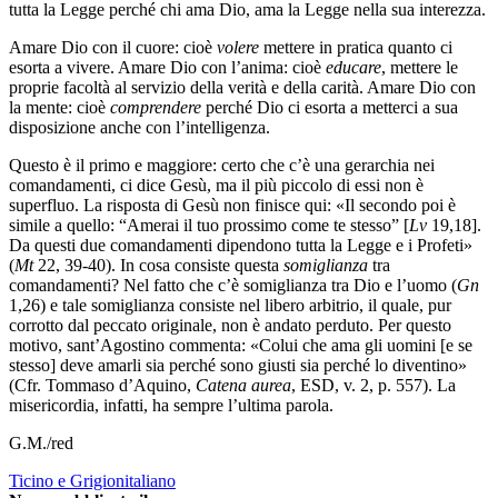
tutta la Legge perché chi ama Dio, ama la Legge nella sua interezza.
Amare Dio con il cuore: cioè
volere
mettere in pratica quanto ci
esorta a vivere. Amare Dio con l’anima: cioè
educare
, mettere le
proprie facoltà al servizio della verità e della carità. Amare Dio con
la mente: cioè
comprendere
perché Dio ci esorta a metterci a sua
disposizione anche con l’intelligenza.
Questo è il primo e maggiore: certo che c’è una gerarchia nei
comandamenti, ci dice Gesù, ma il più piccolo di essi non è
superfluo. La risposta di Gesù non finisce qui: «Il secondo poi è
simile a quello: “Amerai il tuo prossimo come te stesso” [
Lv
19,18].
Da questi due comandamenti dipendono tutta la Legge e i Profeti»
(
Mt
22, 39-40). In cosa consiste questa
somiglianza
tra
comandamenti? Nel fatto che c’è somiglianza tra Dio e l’uomo (
Gn
1,26) e tale somiglianza consiste nel libero arbitrio, il quale, pur
corrotto dal peccato originale, non è andato perduto. Per questo
motivo, sant’Agostino commenta: «Colui che ama gli uomini [e se
stesso] deve amarli sia perché sono giusti sia perché lo diventino»
(Cfr. Tommaso d’Aquino,
Catena aurea
, ESD, v. 2, p. 557). La
misericordia, infatti, ha sempre l’ultima parola.
G.M./red
Ticino e Grigionitaliano