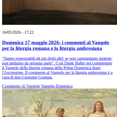
16/05/2026 - 17:22
Domenica 17 maggio 2026: i commenti al Vangelo
per la liturgia romana e la liturgia ambrosiana
"Siamo responsabili gli uni degli altri: se non camminiamo insieme,
non andiamo da nessuna parte". Così Dante Balbo nel commentare
il Vangelo della liturgia romana della Prima Domenica dopo
l'Ascensione. Il commento al Vangelo per la liturgia ambrosiana è a
cura di don Giuseppe Grampa.
Commento Al Vangelo
Vangelo
Domenica