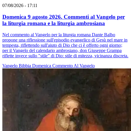
07/08/2026 - 17:11
Domenica 9 agosto 2026. Commenti al Vangelo per
la liturgia romana e la liturgia ambrosiana
Nel commento al Vangelo per la liturgia romana Dante Balbo
propone una riflessione sull'episodio evangelico di Gesù nel mare in
tempesta, riflettendo sull'aiuto di Dio che ci è offerto ogni giorno;
per il Vangelo del calendario ambrosiano, don Giuseppe Grampa
riflette invece sullo "stile" di Dio: stile di mitezza, vicinanza discreta.
Vangelo
Bibbia
Domenica
Commento Al Vangelo