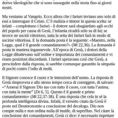
derive ideologiche che si sono susseguite nella storia fino ai giorni
nostri.
Ma veniamo al Vangelo. Ecco allora che i farisei inviano uno solo di
essi a interrogare il Cristo. C’è malizia e timore in questa scelta: se
infatti – complottano i farisei - il dottore sarà sbugiardato agli occhi
del popolo per causa di Gesù, l’infamia ricadrà solo su di lui; se
invece ne uscirà vittorioso, tutta la setta dei farisei farà in modo di
uscirne vittoriosa. E la domanda posta è la seguente: «Maestro, nella
Legge, qual è il grande comandamento?» (
Mt
22,36). La domanda è
posta in maniera ingannevole. All’epoca di Gesù, i dottori della
Legge dibattevano sull’ordine e importanza dei comandamenti e vi
erano posizioni discordanti. I farisei speravano così che Gesù, a
prescindere dalla risposta, si sarebbe comunque garantito la simpatia
di pochi contro l’odio di molti.
Il Signore conosce il cuore e le intenzioni dell’uomo. La risposta di
Gesù rimprovera e allo stesso tempo cerca di correggere, di salvare:
«“Amerai il Signore Dio tuo con tutto il cuore, con tutta l’anima,
con tutta la mente” [
Dt
6, 5]. Questo è il grande e primo
comandamento» (
Mt
22,37-38). È una risposta che cela in sé la
profonda intelligenza divina. Infatti, il versetto citato da Gesù è
posto nel Deuteronomio a conclusione del decalogo. Dio non
compie nulla e non ordina nulla di inutile, di superfluo. Nel citare la
conclusione dei comandamenti, Gesù ci dice: è necessario rispettare