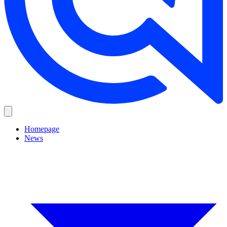
Homepage
News