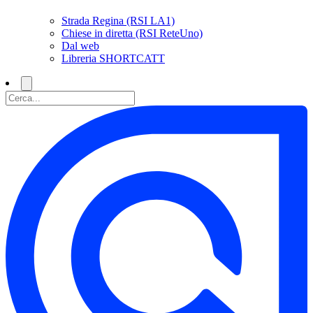
Strada Regina (RSI LA1)
Chiese in diretta (RSI ReteUno)
Dal web
Libreria SHORTCATT