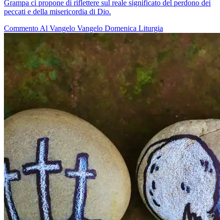
Grampa ci propone di riflettere sul reale significato del perdono dei
peccati e della misericordia di Dio.
Commento Al Vangelo
Vangelo
Domenica
Liturgia