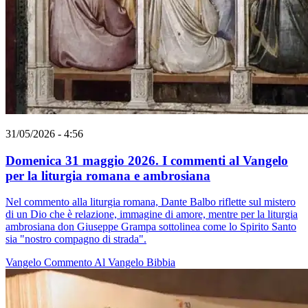
31/05/2026 - 4:56
Domenica 31 maggio 2026. I commenti al Vangelo
per la liturgia romana e ambrosiana
Nel commento alla liturgia romana, Dante Balbo riflette sul mistero
di un Dio che è relazione, immagine di amore, mentre per la liturgia
ambrosiana don Giuseppe Grampa sottolinea come lo Spirito Santo
sia "nostro compagno di strada".
Vangelo
Commento Al Vangelo
Bibbia