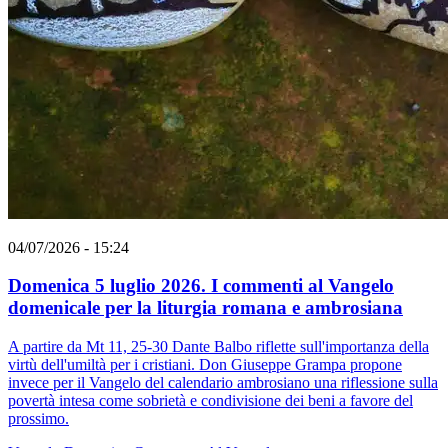
04/07/2026 - 15:24
Domenica 5 luglio 2026. I commenti al Vangelo
domenicale per la liturgia romana e ambrosiana
A partire da Mt 11, 25-30 Dante Balbo riflette sull'importanza della
virtù dell'umiltà per i cristiani. Don Giuseppe Grampa propone
invece per il Vangelo del calendario ambrosiano una riflessione sulla
povertà intesa come sobrietà e condivisione dei beni a favore del
prossimo.