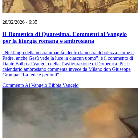
28/02/2026 - 6:35
II Domenica di Quaresima. Commenti al Vangelo
per la liturgia romana e ambrosiana
"Nel fango della nostra umanità, dentro la nostra debolezza, come il
Padre, anche Gesù vede la luce in ciascun uomo": è il commento di
Dante Balbo al Vangelo della Trasfigurazione di Domenica. Per il
calendario ambrosiano commenta invece da Milano don Giuseppe
Grampa: "La fede è per tutti".
Commento Al Vangelo
Bibbia
Vangelo