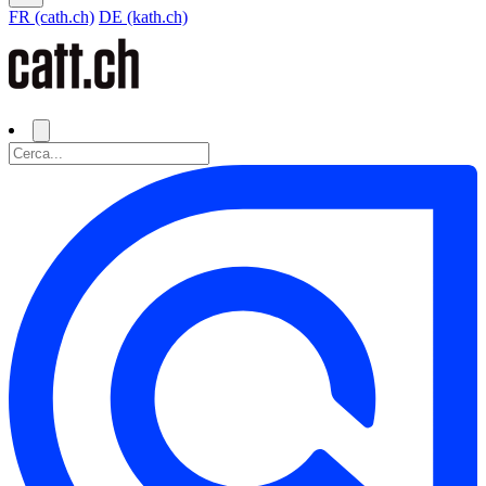
FR (cath.ch)
DE (kath.ch)