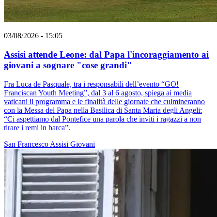
03/08/2026 - 15:05
Assisi attende Leone: dal Papa l'incoraggiamento ai
giovani a sognare "cose grandi"
Fra Luca de Pasquale, tra i responsabili dell’evento “GO!
Franciscan Youth Meeting”, dal 3 al 6 agosto, spiega ai media
vaticani il programma e le finalità delle giornate che culmineranno
con la Messa del Papa nella Basilica di Santa Maria degli Angeli:
“Ci aspettiamo dal Pontefice una parola che inviti i ragazzi a non
tirare i remi in barca”.
San Francesco
Assisi
Giovani