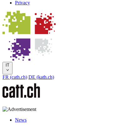
Privacy
IT
FR (cath.ch)
DE (kath.ch)
News