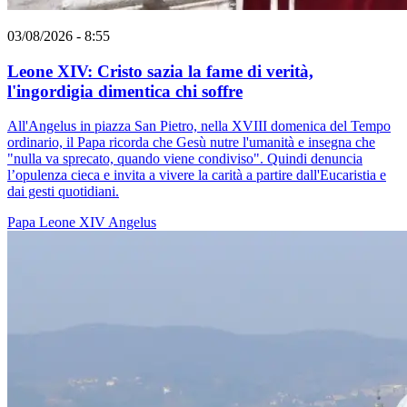
03/08/2026 - 8:55
Leone XIV: Cristo sazia la fame di verità,
l'ingordigia dimentica chi soffre
All'Angelus in piazza San Pietro, nella XVIII domenica del Tempo
ordinario, il Papa ricorda che Gesù nutre l'umanità e insegna che
"nulla va sprecato, quando viene condiviso". Quindi denuncia
l’opulenza cieca e invita a vivere la carità a partire dall'Eucaristia e
dai gesti quotidiani.
Papa Leone XIV
Angelus