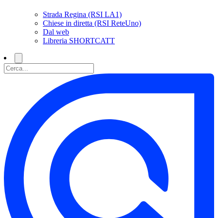
Strada Regina (RSI LA1)
Chiese in diretta (RSI ReteUno)
Dal web
Libreria SHORTCATT