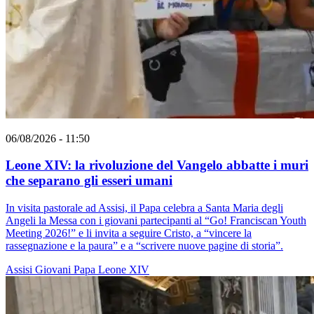
06/08/2026 - 11:50
Leone XIV: la rivoluzione del Vangelo abbatte i muri
che separano gli esseri umani
In visita pastorale ad Assisi, il Papa celebra a Santa Maria degli
Angeli la Messa con i giovani partecipanti al “Go! Franciscan Youth
Meeting 2026!” e li invita a seguire Cristo, a “vincere la
rassegnazione e la paura” e a “scrivere nuove pagine di storia”.
Assisi
Giovani
Papa Leone XIV