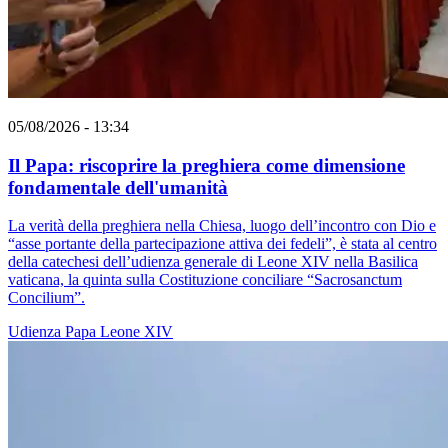
05/08/2026 - 13:34
Il Papa: riscoprire la preghiera come dimensione
fondamentale dell'umanità
La verità della preghiera nella Chiesa, luogo dell’incontro con Dio e
“asse portante della partecipazione attiva dei fedeli”, è stata al centro
della catechesi dell’udienza generale di Leone XIV nella Basilica
vaticana, la quinta sulla Costituzione conciliare “Sacrosanctum
Concilium”.
Udienza
Papa Leone XIV