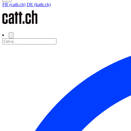
FR (cath.ch)
DE (kath.ch)