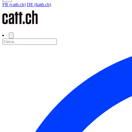
FR (cath.ch)
DE (kath.ch)