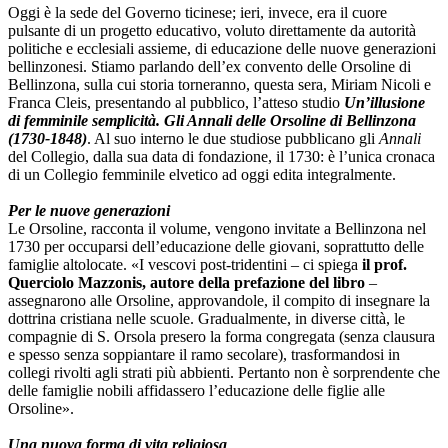
Oggi è la sede del Governo ticinese; ieri, invece, era il cuore
pulsante di un progetto educativo, voluto direttamente da autorità
politiche e ecclesiali assieme, di educazione delle nuove generazioni
bellinzonesi. Stiamo parlando dell’ex convento delle Orsoline di
Bellinzona, sulla cui storia torneranno, questa sera, Miriam Nicoli e
Franca Cleis, presentando al pubblico, l’atteso studio
Un’illusione
di femminile semplicità. Gli Annali delle Orsoline di Bellinzona
(1730-1848)
. Al suo interno le due studiose pubblicano gli
Annali
del Collegio, dalla sua data di fondazione, il 1730: è l’unica cronaca
di un Collegio femminile elvetico ad oggi edita integralmente.
Per le nuove generazioni
Le Orsoline, racconta il volume, vengono invitate a Bellinzona nel
1730 per occuparsi dell’educazione delle giovani, soprattutto delle
famiglie altolocate. «I vescovi post-tridentini – ci spiega
il prof.
Querciolo Mazzonis, autore della prefazione del libro
–
assegnarono alle Orsoline, approvandole, il compito di insegnare la
dottrina cristiana nelle scuole. Gradualmente, in diverse città, le
compagnie di S. Orsola presero la forma congregata (senza clausura
e spesso senza soppiantare il ramo secolare), trasformandosi in
collegi rivolti agli strati più abbienti. Pertanto non è sorprendente che
delle famiglie nobili affidassero l’educazione delle figlie alle
Orsoline».
Una nuova forma di vita religiosa