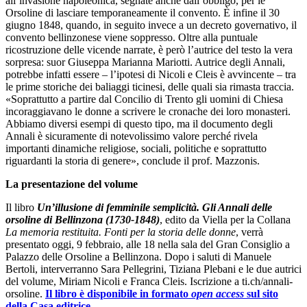
all’invasione napoleonica, segnate anche dall’obbligo, per le
Orsoline di lasciare temporaneamente il convento. È infine il 30
giugno 1848, quando, in seguito invece a un decreto governativo, il
convento bellinzonese viene soppresso. Oltre alla puntuale
ricostruzione delle vicende narrate, è però l’autrice del testo la vera
sorpresa: suor Giuseppa Marianna Mariotti. Autrice degli Annali,
potrebbe infatti essere – l’ipotesi di Nicoli e Cleis è avvincente – tra
le prime storiche dei baliaggi ticinesi, delle quali sia rimasta traccia.
«Soprattutto a partire dal Concilio di Trento gli uomini di Chiesa
incoraggiavano le donne a scrivere le cronache dei loro monasteri.
Abbiamo diversi esempi di questo tipo, ma il documento degli
Annali è sicuramente di notevolissimo valore perché rivela
importanti dinamiche religiose, sociali, politiche e soprattutto
riguardanti la storia di genere», conclude il prof. Mazzonis.
La presentazione del volume
Il libro
Un’illusione di femminile semplicità. Gli Annali delle
orsoline di Bellinzona (1730-1848)
, edito da Viella per la Collana
La memoria restituita. Fonti per la storia delle donne
, verrà
presentato oggi, 9 febbraio, alle 18 nella sala del Gran Consiglio a
Palazzo delle Orsoline a Bellinzona. Dopo i saluti di Manuele
Bertoli, interverranno Sara Pellegrini, Tiziana Plebani e le due autrici
del volume, Miriam Nicoli e Franca Cleis. Iscrizione a ti.ch/annali-
orsoline.
Il libro è disponibile in formato
open access
sul sito
della Casa editrice.