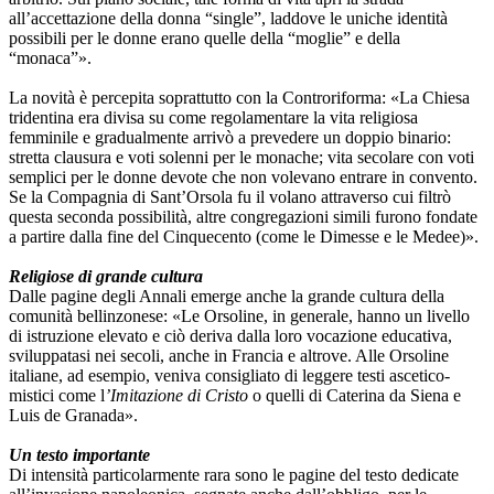
all’accettazione della donna “single”, laddove le uniche identità
possibili per le donne erano quelle della “moglie” e della
“monaca”».
La novità è percepita soprattutto con la Controriforma: «La Chiesa
tridentina era divisa su come regolamentare la vita religiosa
femminile e gradualmente arrivò a prevedere un doppio binario:
stretta clausura e voti solenni per le monache; vita secolare con voti
semplici per le donne devote che non volevano entrare in convento.
Se la Compagnia di Sant’Orsola fu il volano attraverso cui filtrò
questa seconda possibilità, altre congregazioni simili furono fondate
a partire dalla fine del Cinquecento (come le Dimesse e le Medee)».
Religiose di grande cultura
Dalle pagine degli Annali emerge anche la grande cultura della
comunità bellinzonese: «Le Orsoline, in generale, hanno un livello
di istruzione elevato e ciò deriva dalla loro vocazione educativa,
sviluppatasi nei secoli, anche in Francia e altrove. Alle Orsoline
italiane, ad esempio, veniva consigliato di leggere testi ascetico-
mistici come l
’Imitazione di Cristo
o quelli di Caterina da Siena e
Luis de Granada».
Un testo importante
Di intensità particolarmente rara sono le pagine del testo dedicate