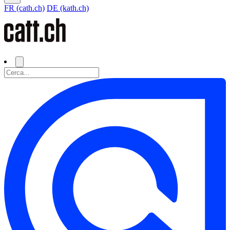
FR (cath.ch)
DE (kath.ch)