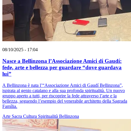
08/10/2025 - 17:04
Nasce a Bellinzona l’Associazione Amici di Gaudí:
fede, arte e bellezza per guardare “dove guardava
lui”
A Bellinzona è nata l’“Associazione Amici di Gaudí Bellinzona”,
ispirata al genio catalano e alla sua profonda spiritualità. Un nuovo
gruppo aperto a tutti, per riscoprire la fede attraverso l’arte e la
bellezza, seguendo l’esempio del venerabile architetto della Sagrada
Família.
Arte Sacra
Cultura
Spiritualità
Bellinzona