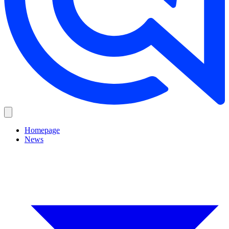
Homepage
News