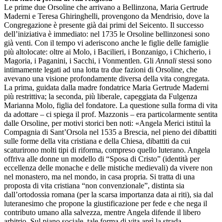
Le prime due Orsoline che arrivano a Bellinzona, Maria Gertrude
Maderni e Teresa Ghiringhelli, provengono da Mendrisio, dove la
Congregazione è presente già dai primi del Seicento. Il successo
dell’iniziativa è immediato: nel 1735 le Orsoline bellinzonesi sono
già venti. Con il tempo vi aderiscono anche le figlie delle famiglie
più altolocate: oltre ai Molo, i Bacilieri, i Bonzanigo, i Chicherio, i
Magoria, i Paganini, i Sacchi, i Vonmentlen. Gli
Annali
stessi sono
intimamente legati ad una lotta tra due fazioni di Orsoline, che
avevano una visione profondamente diversa della vita congregata.
La prima, guidata dalla madre fondatrice Maria Gertrude Maderni
più restrittiva; la seconda, più liberale, capeggiata da Fulgenza
Marianna Molo, figlia del fondatore. La questione sulla forma di vita
da adottare – ci spiega il prof. Mazzonis – era particolarmente sentita
dalle Orsoline, per motivi storici ben noti: «Angela Merici istituì la
Compagnia di Sant’Orsola nel 1535 a Brescia, nel pieno dei dibattiti
sulle forme della vita cristiana e della Chiesa, dibattiti da cui
scaturirono molti tipi di riforma, compreso quello luterano. Angela
offriva alle donne un modello di “Sposa di Cristo” (identità per
eccellenza delle monache e delle mistiche medievali) da vivere non
nel monastero, ma nel mondo, in casa propria. Si tratta di una
proposta di vita cristiana “non convenzionale”, distinta sia
dall’ortodossia romana (per la scarsa importanza data ai riti), sia dal
luteranesimo che propone la giustificazione per fede e che nega il
contributo umano alla salvezza, mentre Angela difende il libero
arbitrio. Sul piano sociale, tale forma di vita aprì la strada