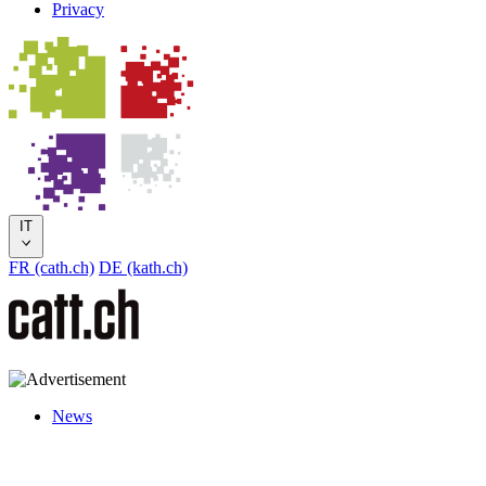
Privacy
IT
FR (cath.ch)
DE (kath.ch)
News