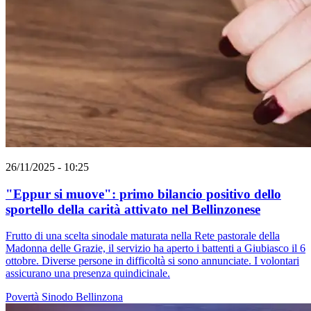
26/11/2025 - 10:25
"Eppur si muove": primo bilancio positivo dello
sportello della carità attivato nel Bellinzonese
Frutto di una scelta sinodale maturata nella Rete pastorale della
Madonna delle Grazie, il servizio ha aperto i battenti a Giubiasco il 6
ottobre. Diverse persone in difficoltà si sono annunciate. I volontari
assicurano una presenza quindicinale.
Povertà
Sinodo
Bellinzona