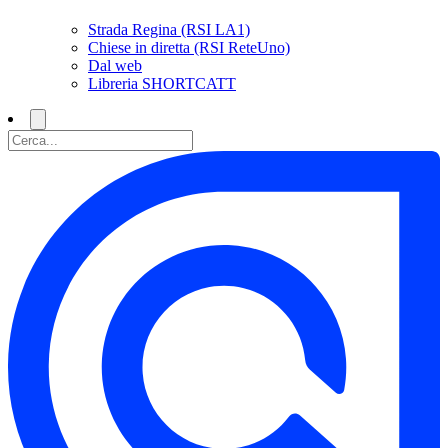
Strada Regina (RSI LA1)
Chiese in diretta (RSI ReteUno)
Dal web
Libreria SHORTCATT