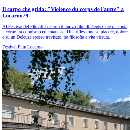
Il corpo che grida: "Violence du corps de l'autre" a
Locarno79
Al Festival del Film di Locarno il nuovo film di Denis Côté racconta
il corpo tra edonismo ed eutanasia. Una riflessione su piacere, dolore
e su un Deleuze spesso travisato, tra filosofia e vita vissuta.
Festival
Film
Locarno