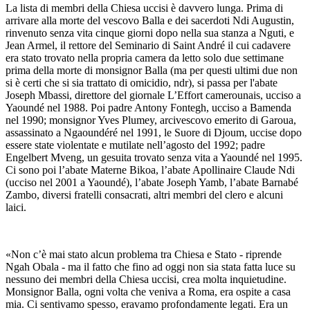
La lista di membri della Chiesa uccisi è davvero lunga. Prima di
arrivare alla morte del vescovo Balla e dei sacerdoti Ndi Augustin,
rinvenuto senza vita cinque giorni dopo nella sua stanza a Nguti, e
Jean Armel, il rettore del Seminario di Saint André il cui cadavere
era stato trovato nella propria camera da letto solo due settimane
prima della morte di monsignor Balla (ma per questi ultimi due non
si è certi che si sia trattato di omicidio, ndr), si passa per l'abate
Joseph Mbassi, direttore del giornale L’Effort camerounais, ucciso a
Yaoundé nel 1988. Poi padre Antony Fontegh, ucciso a Bamenda
nel 1990; monsignor Yves Plumey, arcivescovo emerito di Garoua,
assassinato a Ngaoundéré nel 1991, le Suore di Djoum, uccise dopo
essere state violentate e mutilate nell’agosto del 1992; padre
Engelbert Mveng, un gesuita trovato senza vita a Yaoundé nel 1995.
Ci sono poi l’abate Materne Bikoa, l’abate Apollinaire Claude Ndi
(ucciso nel 2001 a Yaoundé), l’abate Joseph Yamb, l’abate Barnabé
Zambo, diversi fratelli consacrati, altri membri del clero e alcuni
laici.
«Non c’è mai stato alcun problema tra Chiesa e Stato - riprende
Ngah Obala - ma il fatto che fino ad oggi non sia stata fatta luce su
nessuno dei membri della Chiesa uccisi, crea molta inquietudine.
Monsignor Balla, ogni volta che veniva a Roma, era ospite a casa
mia. Ci sentivamo spesso, eravamo profondamente legati. Era un