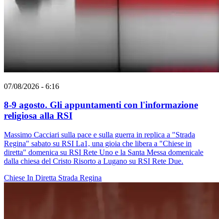
07/08/2026 - 6:16
8-9 agosto. Gli appuntamenti con l'informazione
religiosa alla RSI
Massimo Cacciari sulla pace e sulla guerra in replica a "Strada
Regina" sabato su RSI La1, una gioia che libera a "Chiese in
diretta" domenica su RSI Rete Uno e la Santa Messa domenicale
dalla chiesa del Cristo Risorto a Lugano su RSI Rete Due.
Chiese In Diretta
Strada Regina