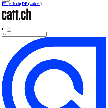
FR (cath.ch)
DE (kath.ch)