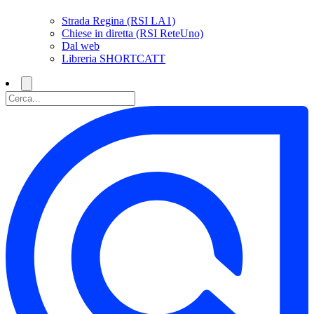
Strada Regina (RSI LA1)
Chiese in diretta (RSI ReteUno)
Dal web
Libreria SHORTCATT