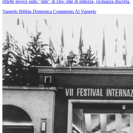
riflette invece sullo "stile" di Dio: stile di mitezza, vicinanza discreta.
Vangelo
Bibbia
Domenica
Commento Al Vangelo