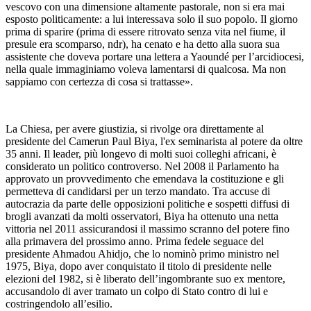
vescovo con una dimensione altamente pastorale, non si era mai
esposto politicamente: a lui interessava solo il suo popolo. Il giorno
prima di sparire (prima di essere ritrovato senza vita nel fiume, il
presule era scomparso, ndr), ha cenato e ha detto alla suora sua
assistente che doveva portare una lettera a Yaoundé per l’arcidiocesi,
nella quale immaginiamo voleva lamentarsi di qualcosa. Ma non
sappiamo con certezza di cosa si trattasse».
La Chiesa, per avere giustizia, si rivolge ora direttamente al
presidente del Camerun Paul Biya, l'ex seminarista al potere da oltre
35 anni. Il leader, più longevo di molti suoi colleghi africani, è
considerato un politico controverso. Nel 2008 il Parlamento ha
approvato un provvedimento che emendava la costituzione e gli
permetteva di candidarsi per un terzo mandato. Tra accuse di
autocrazia da parte delle opposizioni politiche e sospetti diffusi di
brogli avanzati da molti osservatori, Biya ha ottenuto una netta
vittoria nel 2011 assicurandosi il massimo scranno del potere fino
alla primavera del prossimo anno. Prima fedele seguace del
presidente Ahmadou Ahidjo, che lo nominò primo ministro nel
1975, Biya, dopo aver conquistato il titolo di presidente nelle
elezioni del 1982, si è liberato dell’ingombrante suo ex mentore,
accusandolo di aver tramato un colpo di Stato contro di lui e
costringendolo all’esilio.