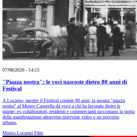
07/08/2026 - 14:15
"Piazza nostra": le voci nascoste dietro 80 anni di
Festival
A Locarno, mentre il Festival compie 80 anni, la mostra "piazza
nostra" al Museo Casorella dà voce a chi ha lavorato dietro le
quinte: ex collaboratori, residenti e commercianti raccontano la storia
della manifestazione attraverso interviste video e un percorso
urbano.
Museo
Locarno
Film