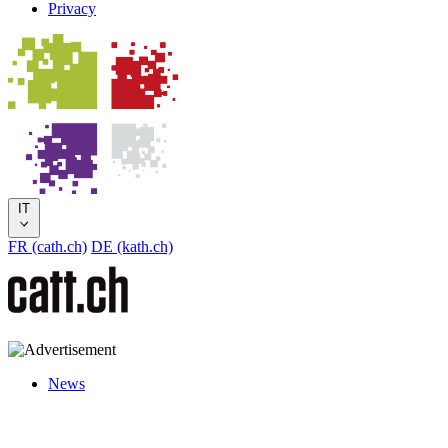
Privacy
IT
FR (cath.ch)
DE (kath.ch)
News