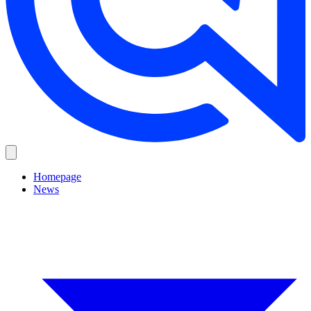
Homepage
News