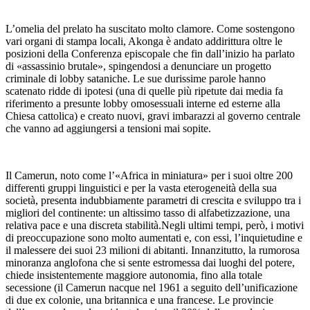
L’omelia del prelato ha suscitato molto clamore. Come sostengono
vari organi di stampa locali, Akonga è andato addirittura oltre le
posizioni della Conferenza episcopale che fin dall’inizio ha parlato
di «assassinio brutale», spingendosi a denunciare un progetto
criminale di lobby sataniche. Le sue durissime parole hanno
scatenato ridde di ipotesi (una di quelle più ripetute dai media fa
riferimento a presunte lobby omosessuali interne ed esterne alla
Chiesa cattolica) e creato nuovi, gravi imbarazzi al governo centrale
che vanno ad aggiungersi a tensioni mai sopite.
Il Camerun, noto come l’«Africa in miniatura» per i suoi oltre 200
differenti gruppi linguistici e per la vasta eterogeneità della sua
società, presenta indubbiamente parametri di crescita e sviluppo tra i
migliori del continente: un altissimo tasso di alfabetizzazione, una
relativa pace e una discreta stabilità.Negli ultimi tempi, però, i motivi
di preoccupazione sono molto aumentati e, con essi, l’inquietudine e
il malessere dei suoi 23 milioni di abitanti. Innanzitutto, la rumorosa
minoranza anglofona che si sente estromessa dai luoghi del potere,
chiede insistentemente maggiore autonomia, fino alla totale
secessione (il Camerun nacque nel 1961 a seguito dell’unificazione
di due ex colonie, una britannica e una francese. Le provincie