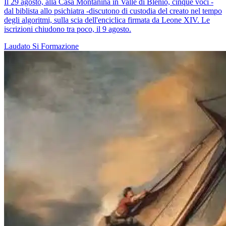
Il 29 agosto, alla Casa Montanina in Valle di Blenio, cinque voci -
dal biblista allo psichiatra -discutono di custodia del creato nel tempo
degli algoritmi, sulla scia dell'enciclica firmata da Leone XIV. Le
iscrizioni chiudono tra poco, il 9 agosto.
Laudato Si
Formazione