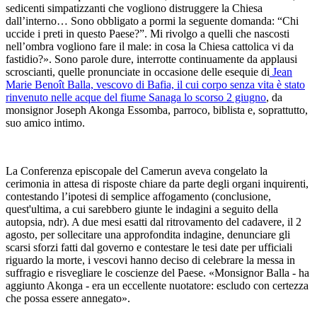
sedicenti simpatizzanti che vogliono distruggere la Chiesa
dall’interno… Sono obbligato a pormi la seguente domanda: “Chi
uccide i preti in questo Paese?”. Mi rivolgo a quelli che nascosti
nell’ombra vogliono fare il male: in cosa la Chiesa cattolica vi da
fastidio?». Sono parole dure, interrotte continuamente da applausi
scroscianti, quelle pronunciate in occasione delle esequie di
Jean
Marie Benoît Balla, vescovo di Bafia, il cui corpo senza vita è stato
rinvenuto nelle acque del fiume Sanaga lo scorso 2 giugno
, da
monsignor Joseph Akonga Essomba, parroco, biblista e, soprattutto,
suo amico intimo.
La Conferenza episcopale del Camerun aveva congelato la
cerimonia in attesa di risposte chiare da parte degli organi inquirenti,
contestando l’ipotesi di semplice affogamento (conclusione,
quest'ultima, a cui sarebbero giunte le indagini a seguito della
autopsia, ndr). A due mesi esatti dal ritrovamento del cadavere, il 2
agosto, per sollecitare una approfondita indagine, denunciare gli
scarsi sforzi fatti dal governo e contestare le tesi date per ufficiali
riguardo la morte, i vescovi hanno deciso di celebrare la messa in
suffragio e risvegliare le coscienze del Paese. «Monsignor Balla - ha
aggiunto Akonga - era un eccellente nuotatore: escludo con certezza
che possa essere annegato».