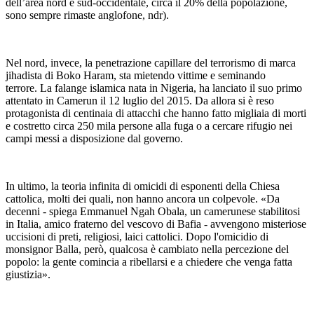
dell’area nord e sud-occidentale, circa il 20% della popolazione,
sono sempre rimaste anglofone, ndr).
Nel nord, invece, la penetrazione capillare del terrorismo di marca
jihadista di Boko Haram, sta mietendo vittime e seminando
terrore. La falange islamica nata in Nigeria, ha lanciato il suo primo
attentato in Camerun il 12 luglio del 2015. Da allora si è reso
protagonista di centinaia di attacchi che hanno fatto migliaia di morti
e costretto circa 250 mila persone alla fuga o a cercare rifugio nei
campi messi a disposizione dal governo.
In ultimo, la teoria infinita di omicidi di esponenti della Chiesa
cattolica, molti dei quali, non hanno ancora un colpevole. «Da
decenni - spiega Emmanuel Ngah Obala, un camerunese stabilitosi
in Italia, amico fraterno del vescovo di Bafia - avvengono misteriose
uccisioni di preti, religiosi, laici cattolici. Dopo l'omicidio di
monsignor Balla, però, qualcosa è cambiato nella percezione del
popolo: la gente comincia a ribellarsi e a chiedere che venga fatta
giustizia».