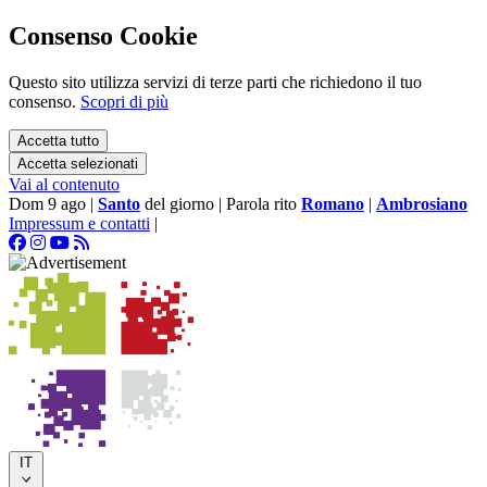
Consenso Cookie
Questo sito utilizza servizi di terze parti che richiedono il tuo
consenso.
Scopri di più
Accetta tutto
Accetta selezionati
Vai al contenuto
Dom 9 ago
|
Santo
del giorno
|
Parola rito
Romano
|
Ambrosiano
Impressum e contatti
|
IT