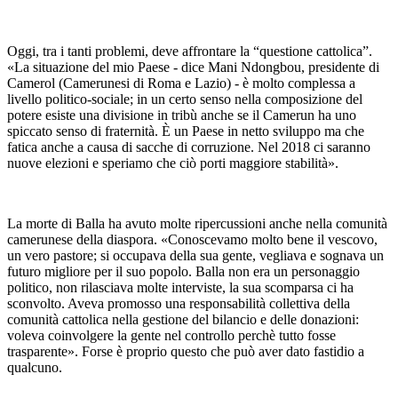
Oggi, tra i tanti problemi, deve affrontare la “questione cattolica”.
«La situazione del mio Paese - dice Mani Ndongbou, presidente di
Camerol (Camerunesi di Roma e Lazio) - è molto complessa a
livello politico-sociale; in un certo senso nella composizione del
potere esiste una divisione in tribù anche se il Camerun ha uno
spiccato senso di fraternità. È un Paese in netto sviluppo ma che
fatica anche a causa di sacche di corruzione. Nel 2018 ci saranno
nuove elezioni e speriamo che ciò porti maggiore stabilità».
La morte di Balla ha avuto molte ripercussioni anche nella comunità
camerunese della diaspora. «Conoscevamo molto bene il vescovo,
un vero pastore; si occupava della sua gente, vegliava e sognava un
futuro migliore per il suo popolo. Balla non era un personaggio
politico, non rilasciava molte interviste, la sua scomparsa ci ha
sconvolto. Aveva promosso una responsabilità collettiva della
comunità cattolica nella gestione del bilancio e delle donazioni:
voleva coinvolgere la gente nel controllo perchè tutto fosse
trasparente». Forse è proprio questo che può aver dato fastidio a
qualcuno.