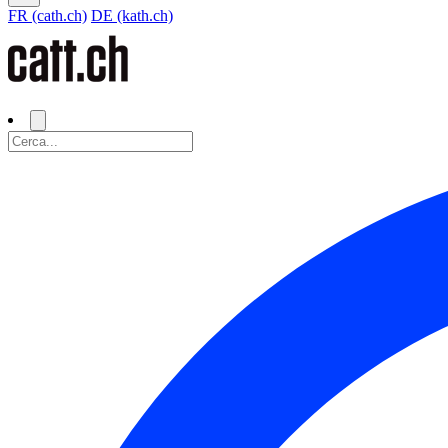
FR (cath.ch)
DE (kath.ch)