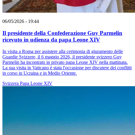
06/05/2026 - 19:44
Il presidente della Confederazione Guy Parmelin
ricevuto in udienza da papa Leone XIV
In visita a Roma per assistere alla cerimonia di giuramento delle
Guardie Svizzere, il 6 maggio 2026, il presidente svizzero Guy
Parmelin ha incontrato in privato papa Leone XIV nella mattinata.
La sua visita in Vaticano è stata l'occasione per discutere dei conflitti
in corso in Ucraina e in Medio Oriente.
Svizzera
Papa Leone XIV