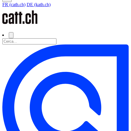
FR (cath.ch)
DE (kath.ch)