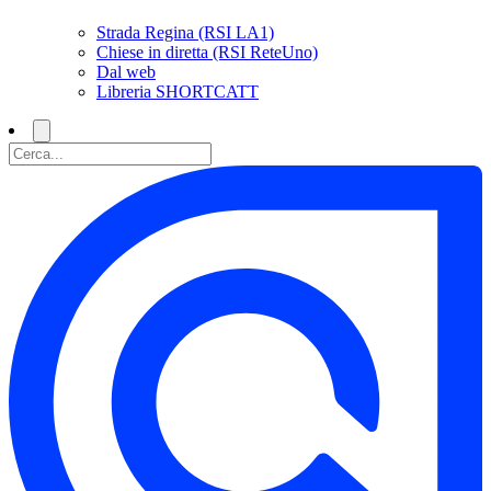
Strada Regina (RSI LA1)
Chiese in diretta (RSI ReteUno)
Dal web
Libreria SHORTCATT