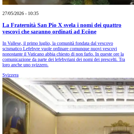
27/05/2026 - 10:35
La Fraternità San Pio X svela i nomi dei quattro
vescovi che saranno ordinati ad Ecône
In Vallese, il primo luglio, la comunità fondata dal vescovo
scismatico Lefebvre vuole ordinare comunque nuovi vescovi
nonostante il Vaticano abbia chiesto di non farlo. In queste ore la
comunicazione da parte dei lefebvriani dei nomi dei prescelti. Tra
loro anche uno svizzero.
Svizzera