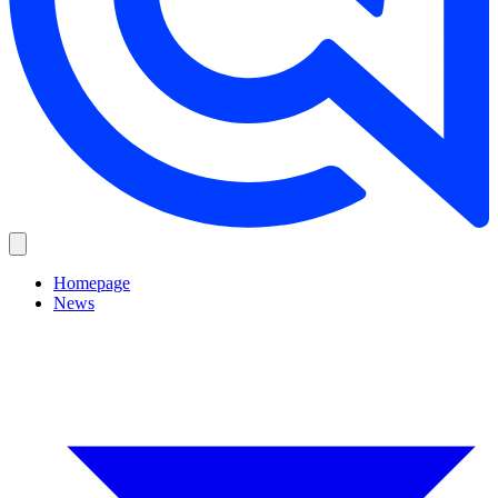
Homepage
News