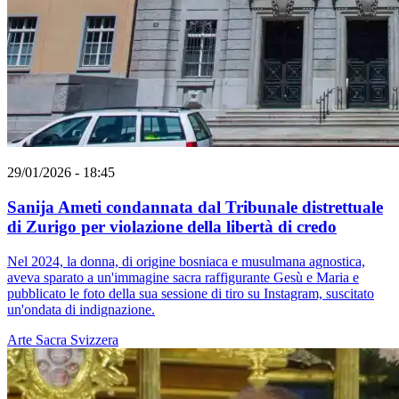
29/01/2026 - 18:45
Sanija Ameti condannata dal Tribunale distrettuale
di Zurigo per violazione della libertà di credo
Nel 2024, la donna, di origine bosniaca e musulmana agnostica,
aveva sparato a un'immagine sacra raffigurante Gesù e Maria e
pubblicato le foto della sua sessione di tiro su Instagram, suscitato
un'ondata di indignazione.
Arte Sacra
Svizzera