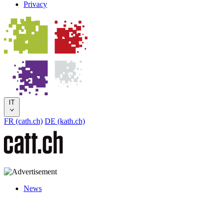
Privacy
IT
FR (cath.ch)
DE (kath.ch)
News