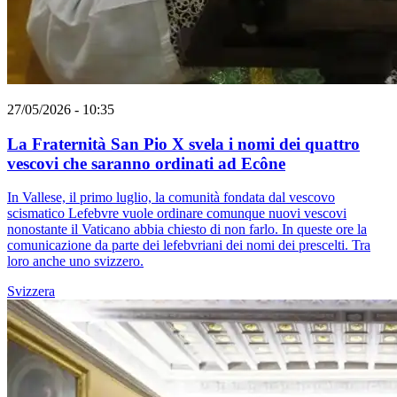
27/05/2026 - 10:35
La Fraternità San Pio X svela i nomi dei quattro
vescovi che saranno ordinati ad Ecône
In Vallese, il primo luglio, la comunità fondata dal vescovo
scismatico Lefebvre vuole ordinare comunque nuovi vescovi
nonostante il Vaticano abbia chiesto di non farlo. In queste ore la
comunicazione da parte dei lefebvriani dei nomi dei prescelti. Tra
loro anche uno svizzero.
Svizzera