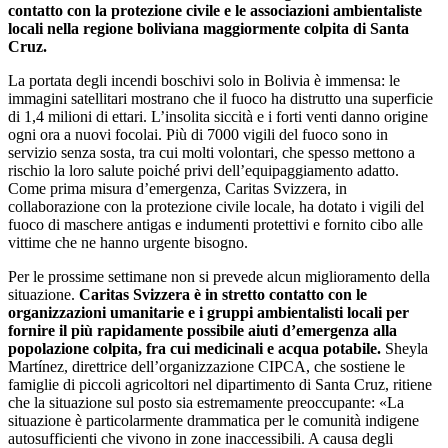
contatto con la protezione civile e le associazioni ambientaliste
locali nella regione boliviana maggiormente colpita di Santa
Cruz.
La portata degli incendi boschivi solo in Bolivia è immensa: le
immagini satellitari mostrano che il fuoco ha distrutto una superficie
di 1,4 milioni di ettari. L’insolita siccità e i forti venti danno origine
ogni ora a nuovi focolai. Più di 7000 vigili del fuoco sono in
servizio senza sosta, tra cui molti volontari, che spesso mettono a
rischio la loro salute poiché privi dell’equipaggiamento adatto.
Come prima misura d’emergenza, Caritas Svizzera, in
collaborazione con la protezione civile locale, ha dotato i vigili del
fuoco di maschere antigas e indumenti protettivi e fornito cibo alle
vittime che ne hanno urgente bisogno.
Per le prossime settimane non si prevede alcun miglioramento della
situazione.
Caritas Svizzera è in stretto contatto con le
organizzazioni umanitarie e i gruppi ambientalisti locali per
fornire il più rapidamente possibile aiuti d’emergenza alla
popolazione colpita, fra cui medicinali e acqua potabile.
Sheyla
Martínez, direttrice dell’organizzazione CIPCA, che sostiene le
famiglie di piccoli agricoltori nel dipartimento di Santa Cruz, ritiene
che la situazione sul posto sia estremamente preoccupante: «La
situazione è particolarmente drammatica per le comunità indigene
autosufficienti che vivono in zone inaccessibili. A causa degli