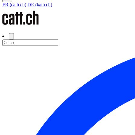
FR (cath.ch)
DE (kath.ch)