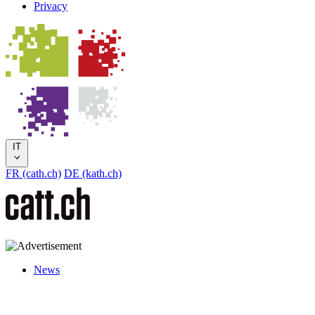
Privacy
IT
FR (cath.ch)
DE (kath.ch)
News