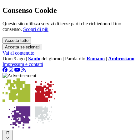
Consenso Cookie
Questo sito utilizza servizi di terze parti che richiedono il tuo
consenso.
Scopri di più
Accetta tutto
Accetta selezionati
Vai al contenuto
Dom 9 ago
|
Santo
del giorno
|
Parola rito
Romano
|
Ambrosiano
Impressum e contatti
|
IT