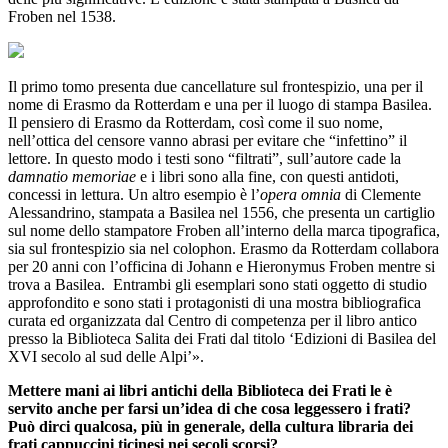
Froben nel 1538.
Il primo tomo presenta due cancellature sul frontespizio, una per il
nome di Erasmo da Rotterdam e una per il luogo di stampa Basilea.
Il pensiero di Erasmo da Rotterdam, così come il suo nome,
nell’ottica del censore vanno abrasi per evitare che “infettino” il
lettore. In questo modo i testi sono “filtrati”, sull’autore cade la
damnatio memoriae
e i libri sono alla fine, con questi antidoti,
concessi in lettura. Un altro esempio è l’
opera omnia
di Clemente
Alessandrino, stampata a Basilea nel 1556, che presenta un cartiglio
sul nome dello stampatore Froben all’interno della marca tipografica,
sia sul frontespizio sia nel colophon. Erasmo da Rotterdam collabora
per 20 anni con l’officina di Johann e Hieronymus Froben mentre si
trova a Basilea. Entrambi gli esemplari sono stati oggetto di studio
approfondito e sono stati i protagonisti di una mostra bibliografica
curata ed organizzata dal Centro di competenza per il libro antico
presso la Biblioteca Salita dei Frati dal titolo ‘Edizioni di Basilea del
XVI secolo al sud delle Alpi’».
Mettere mani ai libri antichi della Biblioteca dei Frati le è
servito anche per farsi un’idea di che cosa leggessero i frati?
Può dirci qualcosa, più in generale, della cultura libraria dei
frati cappuccini ticinesi nei secoli scorsi?