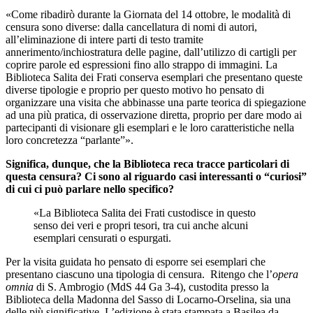
«Come ribadirò durante la Giornata del 14 ottobre, le modalità di
censura sono diverse: dalla cancellatura di nomi di autori,
all’eliminazione di intere parti di testo tramite
annerimento/inchiostratura delle pagine, dall’utilizzo di cartigli per
coprire parole ed espressioni fino allo strappo di immagini. La
Biblioteca Salita dei Frati conserva esemplari che presentano queste
diverse tipologie e proprio per questo motivo ho pensato di
organizzare una visita che abbinasse una parte teorica di spiegazione
ad una più pratica, di osservazione diretta, proprio per dare modo ai
partecipanti di visionare gli esemplari e le loro caratteristiche nella
loro concretezza “parlante”».
Significa, dunque, che la Biblioteca reca tracce particolari di
questa censura? Ci sono al riguardo casi interessanti o “curiosi”
di cui ci può parlare nello specifico?
«La Biblioteca Salita dei Frati custodisce in questo
senso dei veri e propri tesori, tra cui anche alcuni
esemplari censurati o espurgati.
Per la visita guidata ho pensato di esporre sei esemplari che
presentano ciascuno una tipologia di censura. Ritengo che l’
opera
omnia
di S. Ambrogio (MdS 44 Ga 3-4), custodita presso la
Biblioteca della Madonna del Sasso di Locarno-Orselina, sia una
delle più significative. L’edizione è stata stampata a Basilea da