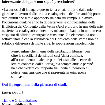
interessante dal quale non si può prescindere?
«La curiosità di indagare questo tema è nata proprio dalle mie
giornate di lavoro dedicate alla catalogazione dei libri antichi; potrei
dire quindi che il mio approccio sia nato sul campo. Ho avuto
l’occasione qualche anno fa di descrivere le cinquecentine della
Biblioteca del Convento della Verna (AR) e proprio in una delle mie
trasferte da catalogatrice itinerante, mi sono imbattuta in un numero
cospicuo di edizioni espurgate e censurate. Un elemento da non
sottovalutare è che la Biblioteca del Convento della Verna non ha
subìto, a differenza di molte altre, le soppressioni napoleoniche.
Penso infine che il tema delle proibizioni librarie, ben
oltre la specificità dei singoli casi (dalla confisca,
all’oscuramento di alcune parti dei testi, alle licenze di
lettura concesse dall’autorità), sia sempre attuale perché
ha a che vedere col rapporto tra libertà di pensiero e
potere, una tensione che si ripresenta in ogni epoca
storica».
Qui il programma della giornata di studi.
Laura Quadri
Ticino e Grigionitaliano
News pubblicata il: