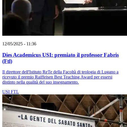
12/05/2025 - 11:36
Dies Academicus USI: premiato il professor Fabris
(Ftl)
Il direttore dell'Istituto ReTe della Facoltà di teologia di Lugano a
ricevuto il premio Raiffeisen Best Teaching Award per essersi
distinto nella qualità del suo insegnamento.
USI
FTL