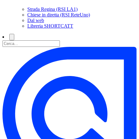
Strada Regina (RSI LA1)
Chiese in diretta (RSI ReteUno)
Dal web
Libreria SHORTCATT