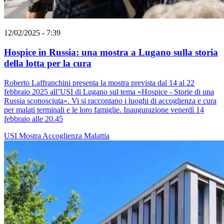
12/02/2025 - 7:39
Hospice in Russia: una mostra a Lugano sulla storia
della lotta per la cura
Roberto Laffranchini presenta la mostra prevista dal 14 al 22
febbraio 2025 all’USI di Lugano sul tema «Hospice - Storie di una
Russia sconosciuta». Vi si raccontano i luoghi di accoglienza e cura
per malati terminali e le loro famiglie. Inaugurazione venerdì 14
febbraio alle 20.45
USI
Mostra
Accoglienza
Malattia