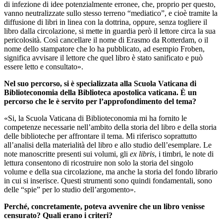
di infezione di idee potenzialmente erronee, che, proprio per questo,
vanno neutralizzate sullo stesso terreno “mediatico”, e cioè tramite la
diffusione di libri in linea con la dottrina, oppure, senza togliere il
libro dalla circolazione, si mette in guardia però il lettore circa la sua
pericolosità. Così cancellare il nome di Erasmo da Rotterdam, o il
nome dello stampatore che lo ha pubblicato, ad esempio Froben,
significa avvisare il lettore che quel libro è stato sanificato e può
essere letto e consultato».
Nel suo percorso, si è specializzata alla Scuola Vaticana di
Biblioteconomia della Biblioteca apostolica vaticana. È un
percorso che le è servito per l’approfondimento del tema?
«Si, la Scuola Vaticana di Biblioteconomia mi ha fornito le
competenze necessarie nell’ambito della storia del libro e della storia
delle biblioteche per affrontare il tema. Mi riferisco soprattutto
all’analisi della materialità del libro e allo studio dell’esemplare. Le
note manoscritte presenti sui volumi, gli
ex libris
, i timbri, le note di
lettura consentono di ricostruire non solo la storia del singolo
volume e della sua circolazione, ma anche la storia del fondo librario
in cui si inserisce. Questi strumenti sono quindi fondamentali, sono
delle “spie” per lo studio dell’argomento».
Perché, concretamente, poteva avvenire che un libro venisse
censurato? Quali erano i criteri?