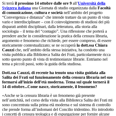
Si terrà
il prossimo 14 ottobre dalle ore 9
all’
Università della
Svizzera italiana
una Giornata di studio organizzata dalla
Facoltà
di comunicazione, cultura e società
nell’ambito del progetto
“Convergenza e distanza” che intende trattare da un punto di vista
vario e interdisciplinare – con il coinvolgimento di studiosi dei più
disparati ambiti disciplinari, dalla letteratura, alla storia alla
sociologia – il tema del “contagio”. Una riflessione che porterà a
prendere anche in considerazione la pratica della censura libraria,
argomento e fenomeno che richiede, per essere compreso, di essere
storicamente contestualizzato; se ne occuperà
la dott.ssa Chiara
Cauzzi
che, nell’ambito della stessa iniziativa, ha condotto una
visita pubblica alla Biblioteca Salita dei Frati, particolarmente ricca
sotto questo punto di vista di testimonianze librarie. Entriamo nel
tema a piccoli passi, sotto la guida della studiosa.
Dott.ssa Cauzzi, di recente ha tenuto una visita guidata alla
Salita dei Frati sul funzionamento della censura libraria nel suo
formarsi all’inizio dell’età moderna. Tema sul quale tornerà il
14 di ottobre...Come nasce, storicamente, il fenomeno?
«Anche se la censura libraria è un fenomeno già presente
nell’antichità, nel corso della visita alla Biblioteca Salita dei Frati mi
sono concentrata sulla prima età moderna e sul sistema di controllo
che prende forma all’indomani del Concilio tridentino. Ho introdotto
i concetti di censura teologica e di espurgazione per fornire alcune