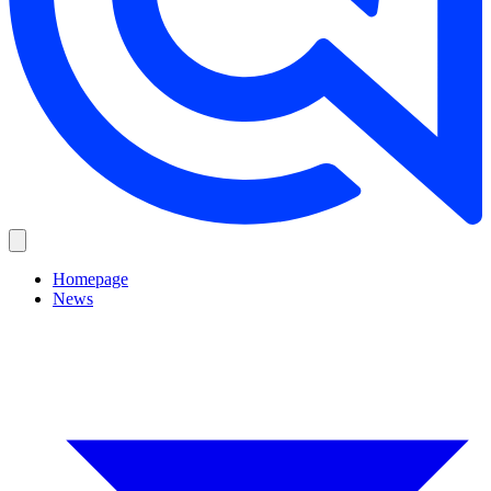
Homepage
News