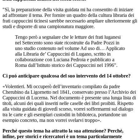
"Sì, la preparazione della visita guidata mi ha consentito di iniziare
ad affrontare il tema. Per fornire un quadro della cultura libraria dei
frati cappuccini ticinesi sarebbe necessario ampliare ulteriormente gli
studi e disporre di una campionatura maggiore.
Tengo però a segnalare che le letture dei frati luganesi
nel Settecento sono state ricostruite da Padre Pozzi in
uno studio contenuto nel volume Ad uso di… Applicato
alla Libraria de’ Cappuccini di Lugano, scritto in
collaborazione con Luciana Pedroia e pubblicato a
Roma dall’Istituto storico dei Cappuccini nel 1996".
Ci può anticipare qualcosa del suo intervento del 14 ottobre?
«Volentieri. Mi occuperò dell’inventario compilato da padre
Cherubino da Ligornetto nel 1841, conservato presso l’Archivio dei
Cappuccini di Lucerna. Nel documento è presente una lunga lista di
titoli, alcuni dei quali inseriti nelle caselle dei libri proibiti. Rispetto
alla visita guidata di giovedì scorso, vorrei soffermarmi sul dialogo
tra le carte e gli esemplari custoditi in biblioteca, portandone un
esempio concreto, ma non vorrei svelarvi troppo».
Perché questo tema ha attratto la sua attenzione? Perché,
infine, per storici e ricercatori è un tema particolarmente