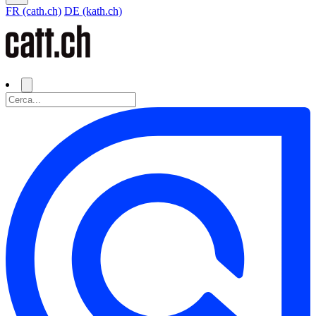
FR (cath.ch)
DE (kath.ch)