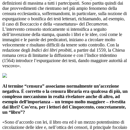
definizioni di massima a tutti i partecipanti. Sono partita quindi dai
due provvedimenti che rientrano nel più ampio fenomeno della
censura ecclesiastica, soffermandomi, in particolare, sulla nozione di
espurgazione o bonifica dei testi letterari, richiamando, ad esempio,
il caso di Boccaccio e della «rassettatura» del
Decameron.
L’intervento censorio storicamente si intensifica a seguito
dell’invenzione della stampa, quando i libri e le idee, così come le
immagini e le parole dei predicatori, iniziano a circolare molto
velocemente e risultano difficili da tenere sotto controllo. Con la
redazione degli
Indici dei libri proibiti
, a partire dal 1559, la Chiesa
romana cerca di limitarne la diffusione e con l’Indice tridentino
(1564) introduce l’espurgazione dei testi, dando maggiore autorità al
vescovo».
Al termine “censura” associamo normalmente un’accezione
negativa. È corretto o la censura libraria era qualcosa di più, un
complesso meccanismo in realtà rivelatore anche di altro, ad
esempio dell’importanza – un tempo molto maggiore – rivestita
dai libri? Cos’era, per i lettori del Cinquecento, concretamente,
un “libro”?
«Sono d’accordo con lei, il libro era ed è un mezzo potentissimo di
circolazione delle idee e, nell’ottica dei censori, il principale focolaio