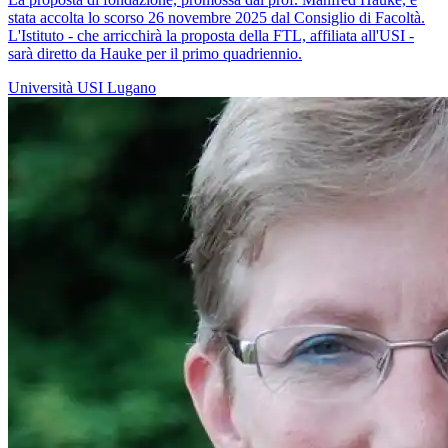
stata accolta lo scorso 26 novembre 2025 dal Consiglio di Facoltà.
L'Istituto - che arricchirà la proposta della FTL, affiliata all'USI -
sarà diretto da Hauke per il primo quadriennio.
Università
USI
Lugano