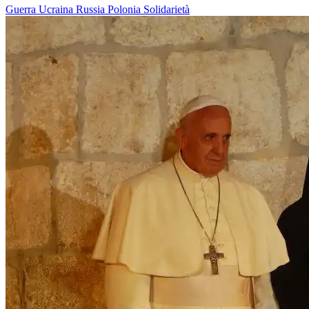
Guerra
Ucraina
Russia
Polonia
Solidarietà