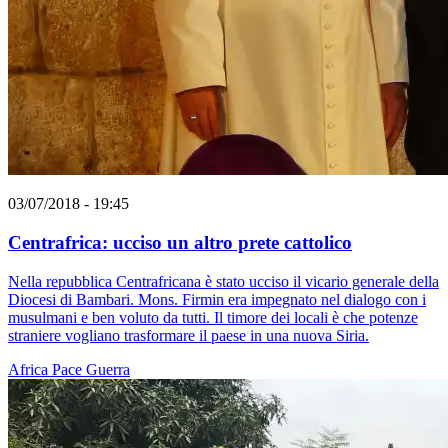
03/07/2018 - 19:45
Centrafrica: ucciso un altro prete cattolico
Nella repubblica Centrafricana è stato ucciso il vicario generale della
Diocesi di Bambari. Mons. Firmin era impegnato nel dialogo con i
musulmani e ben voluto da tutti. Il timore dei locali è che potenze
straniere vogliano trasformare il paese in una nuova Siria.
Africa
Pace
Guerra