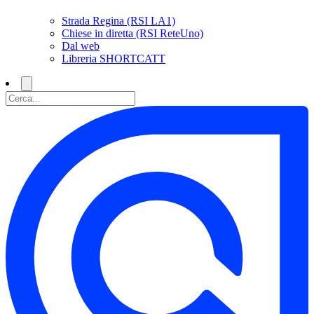
Strada Regina (RSI LA1)
Chiese in diretta (RSI ReteUno)
Dal web
Libreria SHORTCATT