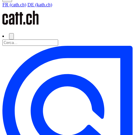
FR (cath.ch)
DE (kath.ch)