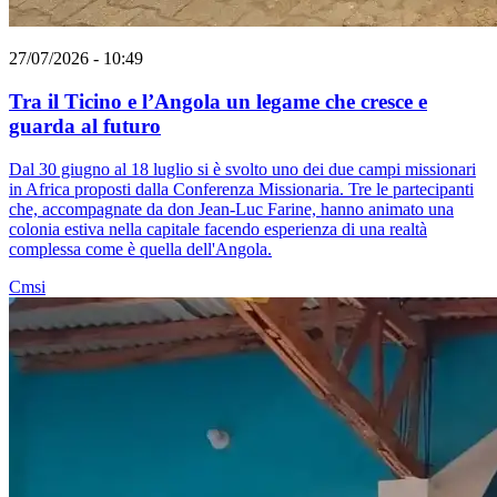
27/07/2026 - 10:49
Tra il Ticino e l’Angola un legame che cresce e
guarda al futuro
Dal 30 giugno al 18 luglio si è svolto uno dei due campi missionari
in Africa proposti dalla Conferenza Missionaria. Tre le partecipanti
che, accompagnate da don Jean-Luc Farine, hanno animato una
colonia estiva nella capitale facendo esperienza di una realtà
complessa come è quella dell'Angola.
Cmsi