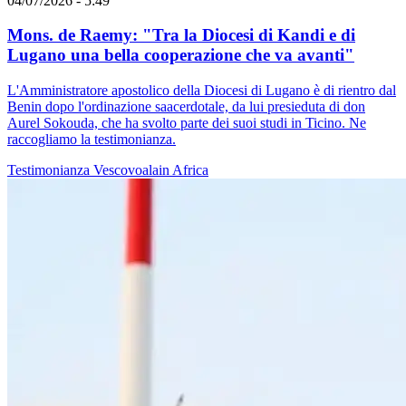
04/07/2026 - 5:49
Mons. de Raemy: "Tra la Diocesi di Kandi e di
Lugano una bella cooperazione che va avanti"
L'Amministratore apostolico della Diocesi di Lugano è di rientro dal
Benin dopo l'ordinazione saacerdotale, da lui presieduta di don
Aurel Sokouda, che ha svolto parte dei suoi studi in Ticino. Ne
raccogliamo la testimonianza.
Testimonianza
Vescovoalain
Africa