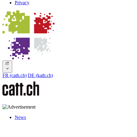
Privacy
IT
FR (cath.ch)
DE (kath.ch)
News