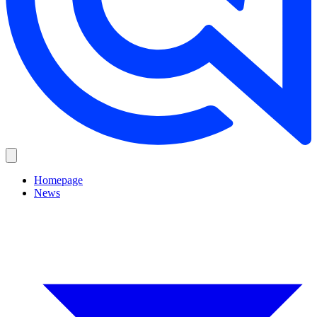
Homepage
News