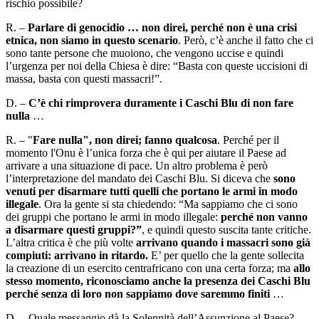
rischio possibile?
R. –
Parlare di genocidio … non direi, perché non è una crisi
etnica, non siamo in questo scenario
. Però, c’è anche il fatto che ci
sono tante persone che muoiono, che vengono uccise e quindi
l’urgenza per noi della Chiesa è dire: “Basta con queste uccisioni di
massa, basta con questi massacri!”.
D. –
C’è chi rimprovera duramente i Caschi Blu di non fare
nulla
…
R. – "
Fare nulla", non direi; fanno qualcosa
. Perché per il
momento l'Onu è l’unica forza che è qui per aiutare il Paese ad
arrivare a una situazione di pace. Un altro problema è però
l’interpretazione del mandato dei Caschi Blu. Si diceva che
sono
venuti per disarmare tutti quelli che portano le armi in modo
illegale
. Ora la gente si sta chiedendo: “Ma sappiamo che ci sono
dei gruppi che portano le armi in modo illegale:
perché non vanno
a disarmare questi gruppi?”
, e quindi questo suscita tante critiche.
L’altra critica è che più volte
arrivano quando i massacri sono già
compiuti: arrivano in ritardo.
E’ per quello che la gente sollecita
la creazione di un esercito centrafricano con una certa forza; ma
allo
stesso momento, riconosciamo anche la presenza dei Caschi Blu
perché senza di loro non sappiamo dove saremmo finiti
…
D. – Quale messaggio dà la Solennità dell’Assunzione al Paese?