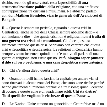
rischio, secondo gli osservatori, resta la
possibilità di una
strumentalizzazione politica della religione
, con una artificiosa
contrapposizione tra cristiani e musulmani. Ne abbiamo parlato
con
don Mathieu Bondobo, vicario generale dell’Arcidiocesi di
Bangui:
R. – Questo è sempre un pericolo, riguardo a questa crisi in
Centrafrica, anche se noi della Chiesa sempre abbiamo detto – e
continuiamo a dire – che questa crisi non è religiosa;
non si tratta di
una guerra tra cristiani e musulmani
. Chi dice questo sta
strumentalizzando questa crisi. Sappiamo con certezza che questa
crisi è geopolitica e geostrategica. Le religioni in Centrafrica hanno
sempre vissuto insieme e quindi non c’è motivo di parlare di una
guerra di religione: non esiste questo. Però,
bisogna saper puntare
il dito sul vero problema: è una crisi geopolitica e geostrategica.
D. – Chi c’è allora dietro questa crisi?
R. – Quando i ribelli hanno lasciato la capitale per andare via, si
sono ritrovati in alcune zone del Paese, che sono zone ricche perché
hanno giacimenti di minerali preziosi e altre risorse; quindi, cercano
di occupare queste zone e di guadagnare soldi.
Chi sta dietro?
Tutti quelli che vogliono le ricchezze di questo Paese …
D. – Le Nazioni Unite temono un genocidio in Centrafrica: ma è un