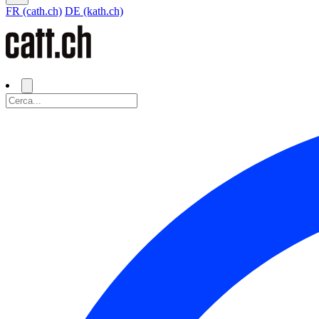
FR (cath.ch)
DE (kath.ch)