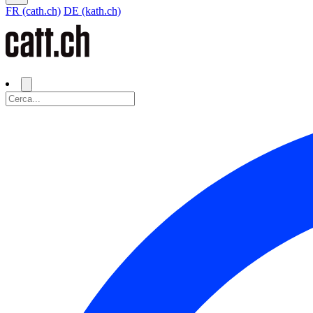
FR (cath.ch)
DE (kath.ch)