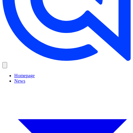
Homepage
News