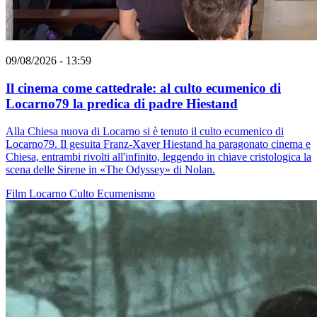
09/08/2026 - 13:59
Il cinema come cattedrale: al culto ecumenico di
Locarno79 la predica di padre Hiestand
Alla Chiesa nuova di Locarno si è tenuto il culto ecumenico di
Locarno79. Il gesuita Franz-Xaver Hiestand ha paragonato cinema e
Chiesa, entrambi rivolti all'infinito, leggendo in chiave cristologica la
scena delle Sirene in «The Odyssey» di Nolan.
Film
Locarno
Culto
Ecumenismo