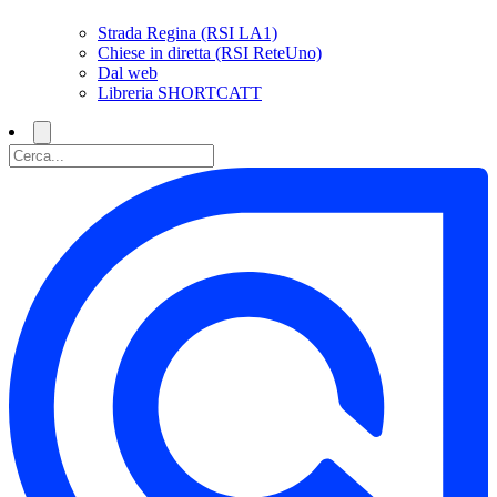
Strada Regina (RSI LA1)
Chiese in diretta (RSI ReteUno)
Dal web
Libreria SHORTCATT