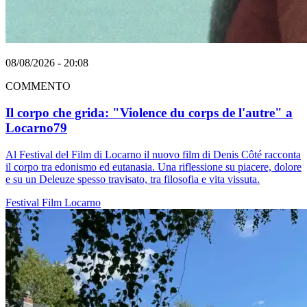
08/08/2026 - 20:08
COMMENTO
Il corpo che grida: "Violence du corps de l'autre" a
Locarno79
Al Festival del Film di Locarno il nuovo film di Denis Côté racconta
il corpo tra edonismo ed eutanasia. Una riflessione su piacere, dolore
e su un Deleuze spesso travisato, tra filosofia e vita vissuta.
Festival
Film
Locarno