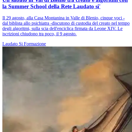
la Summer School della Rete Laudato si'
Il 29 agosto, alla Casa Montanina in Valle di Blenio, cinque voci -
dal biblista allo psichiatra -discutono di custodia del creato nel tempo
degli algoritmi, sulla scia dell'enciclica firmata da Leone XIV. Le
iscrizioni chiudono tra poco, il 9 agosto.
Laudato Si
Formazione