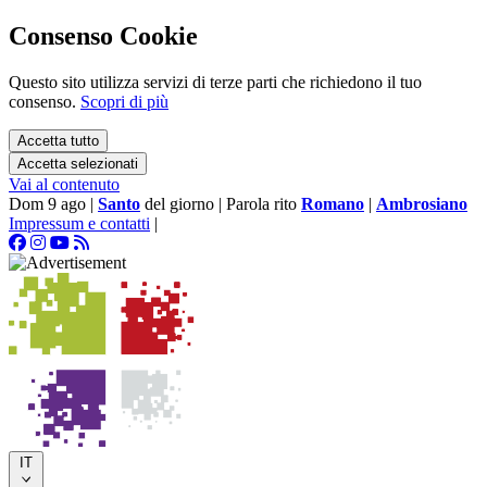
Consenso Cookie
Questo sito utilizza servizi di terze parti che richiedono il tuo
consenso.
Scopri di più
Accetta tutto
Accetta selezionati
Vai al contenuto
Dom 9 ago
|
Santo
del giorno
|
Parola rito
Romano
|
Ambrosiano
Impressum e contatti
|
IT