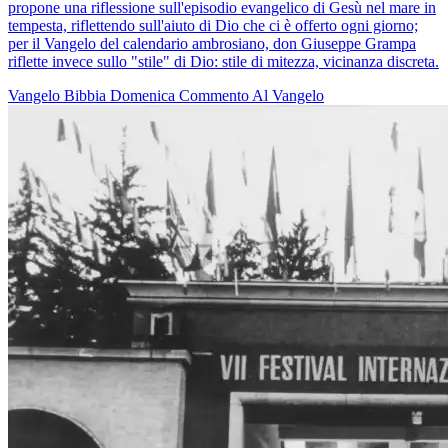
propone una riflessione sull'episodio evangelico di Gesù nel mare in
tempesta, riflettendo sull'aiuto di Dio che ci è offerto ogni giorno;
per il Vangelo del calendario ambrosiano, don Giuseppe Grampa
riflette invece sullo "stile" di Dio: stile di mitezza, vicinanza discreta.
Vangelo
Bibbia
Domenica
Commento Al Vangelo