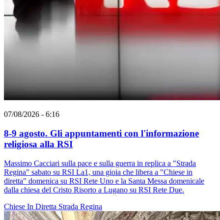
07/08/2026 - 6:16
8-9 agosto. Gli appuntamenti con l'informazione
religiosa alla RSI
Massimo Cacciari sulla pace e sulla guerra in replica a "Strada
Regina" sabato su RSI La1, una gioia che libera a "Chiese in
diretta" domenica su RSI Rete Uno e la Santa Messa domenicale
dalla chiesa del Cristo Risorto a Lugano su RSI Rete Due.
Chiese In Diretta
Strada Regina