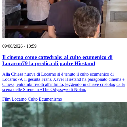
09/08/2026 - 13:59
Il cinema come cattedrale: al culto ecumenico di
Locarno79 la predica di padre Hiestand
Alla Chiesa nuova di Locarno si è tenuto il culto ecumenico di
Locarno79. Il gesuita Franz-Xaver Hiestand ha paragonato cinema e
Chiesa, entrambi rivolti all'infinito, leggendo in chiave cristologica la
scena delle Sirene in «The Odyssey» di Nolan.
Film
Locarno
Culto
Ecumenismo