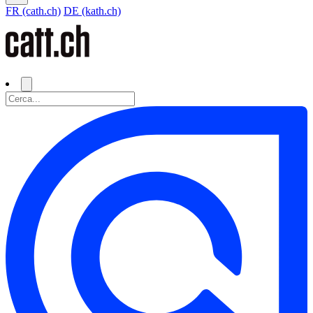
FR (cath.ch)
DE (kath.ch)