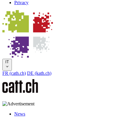
Privacy
IT
FR (cath.ch)
DE (kath.ch)
News