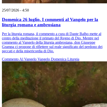
25/07/2026 - 4:50
Domenica 26 luglio. I commenti al Vangelo per la
liturgia romana e ambrosiana
Per la liturgia romana, il commento a cura di Dante Balbo mette al
centro della meditazione il primato del Regno di Dio. Mentre nel
commento al Vangelo della liturgia ambrosiana, don Giuseppe
Grampa ci propone di riflettere sul reale significato del perdono dei
peccati e della misericordia di Dio.
Commento Al Vangelo
Vangelo
Domenica
Liturgia