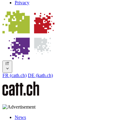
Privacy
IT
FR (cath.ch)
DE (kath.ch)
News