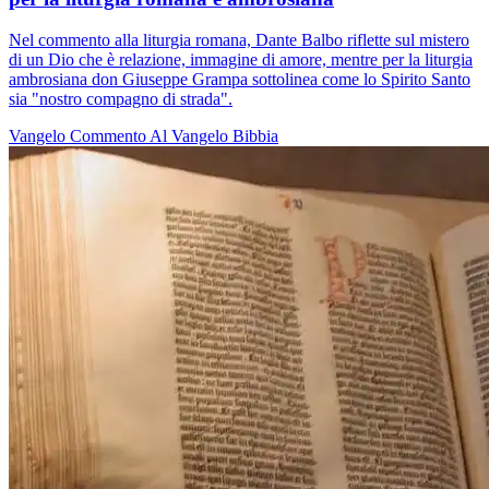
Nel commento alla liturgia romana, Dante Balbo riflette sul mistero
di un Dio che è relazione, immagine di amore, mentre per la liturgia
ambrosiana don Giuseppe Grampa sottolinea come lo Spirito Santo
sia "nostro compagno di strada".
Vangelo
Commento Al Vangelo
Bibbia