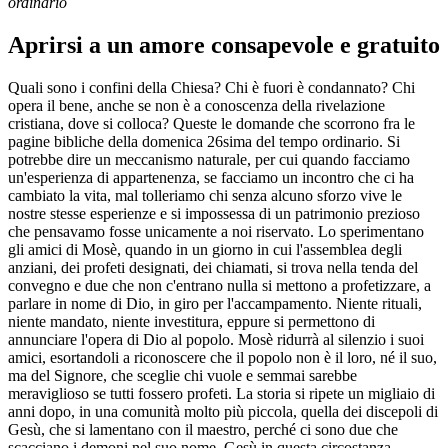
ordinario
Aprirsi a un amore consapevole e gratuito
Quali sono i confini della Chiesa? Chi è fuori è condannato? Chi
opera il bene, anche se non è a conoscenza della rivelazione
cristiana, dove si colloca? Queste le domande che scorrono fra le
pagine bibliche della domenica 26sima del tempo ordinario. Si
potrebbe dire un meccanismo naturale, per cui quando facciamo
un'esperienza di appartenenza, se facciamo un incontro che ci ha
cambiato la vita, mal tolleriamo chi senza alcuno sforzo vive le
nostre stesse esperienze e si impossessa di un patrimonio prezioso
che pensavamo fosse unicamente a noi riservato. Lo sperimentano
gli amici di Mosè, quando in un giorno in cui l'assemblea degli
anziani, dei profeti designati, dei chiamati, si trova nella tenda del
convegno e due che non c'entrano nulla si mettono a profetizzare, a
parlare in nome di Dio, in giro per l'accampamento. Niente rituali,
niente mandato, niente investitura, eppure si permettono di
annunciare l'opera di Dio al popolo. Mosè ridurrà al silenzio i suoi
amici, esortandoli a riconoscere che il popolo non è il loro, né il suo,
ma del Signore, che sceglie chi vuole e semmai sarebbe
meraviglioso se tutti fossero profeti. La storia si ripete un migliaio di
anni dopo, in una comunità molto più piccola, quella dei discepoli di
Gesù, che si lamentano con il maestro, perché ci sono due che
scacciano i demoni nel suo nome. Gesù in questa circostanza