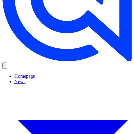
Homepage
News