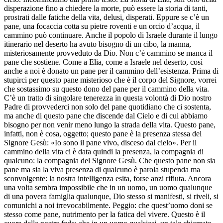
disperazione fino a chiedere la morte, può essere la storia di tanti,
prostrati dalle fatiche della vita, delusi, disperati. Eppure se c’è un
pane, una focaccia cotta su pietre roventi e un orcio d’acqua, il
cammino può continuare. Anche il popolo di Israele durante il lungo
itinerario nel deserto ha avuto bisogno di un cibo, la manna,
misteriosamente provveduto da Dio. Non c’è cammino se manca il
pane che sostiene. Come a Elia, come a Israele nel deserto, così
anche a noi è donato un pane per il cammino dell’esistenza. Prima di
stupirci per questo pane misterioso che è il corpo del Signore, vorrei
che sostassimo su questo dono del pane per il cammino della vita.
C’è un tratto di singolare tenerezza in questa volontà di Dio nostro
Padre di provvederci non solo del pane quotidiano che ci sostenta,
ma anche di questo pane che discende dal Cielo e di cui abbiamo
bisogno per non venir meno lungo la strada della vita. Questo pane,
infatti, non è cosa, oggetto; questo pane è la presenza stessa del
Signore Gesù: «Io sono il pane vivo, disceso dal cielo». Per il
cammino della vita ci è data quindi la presenza, la compagnia di
qualcuno: la compagnia del Signore Gesù. Che questo pane non sia
pane ma sia la viva presenza di qualcuno è parola stupenda ma
sconvolgente: la nostra intelligenza esita, forse anzi rifiuta. Ancora
una volta sembra impossibile che in un uomo, un uomo qualunque
di una povera famiglia qualunque, Dio stesso si manifesti, si riveli, si
comunichi a noi irrevocabilmente. Peggio: che quest’uomo doni se
stesso come pane, nutrimento per la fatica del vivere. Questo è il