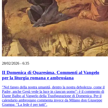
28/02/2026 - 6:35
II Domenica di Quaresima. Commenti al Vangelo
per la liturgia romana e ambrosiana
"Nel fango della nostra umanità, dentro la nostra debolezza, come il
Padre, anche Gesù vede la luce in ciascun uomo": è il commento di
Dante Balbo al Vangelo della Trasfigurazione di Domenica. Per il
calendario ambrosiano commenta invece da Milano don Giuseppe
Grampa: "La fede è per tutti".