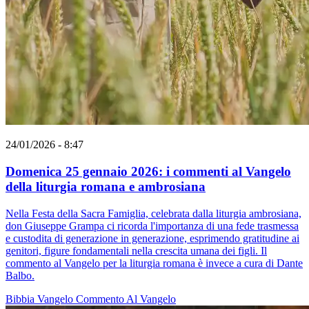
24/01/2026 - 8:47
Domenica 25 gennaio 2026: i commenti al Vangelo
della liturgia romana e ambrosiana
Nella Festa della Sacra Famiglia, celebrata dalla liturgia ambrosiana,
don Giuseppe Grampa ci ricorda l'importanza di una fede trasmessa
e custodita di generazione in generazione, esprimendo gratitudine ai
genitori, figure fondamentali nella crescita umana dei figli. Il
commento al Vangelo per la liturgia romana è invece a cura di Dante
Balbo.
Bibbia
Vangelo
Commento Al Vangelo