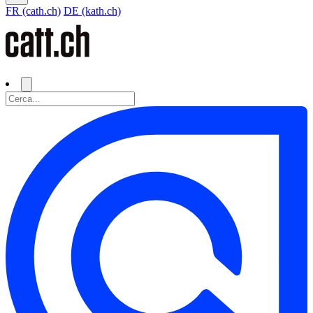
FR (cath.ch)
DE (kath.ch)