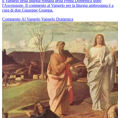
il Vangelo della liturgia romana della Prima Domenica dopo
l'Ascensione. Il commento al Vangelo per la liturgia ambrosiana è a
cura di don Giuseppe Grampa.
Commento Al Vangelo
Vangelo
Domenica