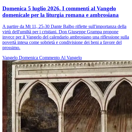
Domenica 5 luglio 2026. I commenti al Vangelo
domenicale per la liturgia romana e ambrosiana
A partire da Mt 11, 25-30 Dante Balbo riflette sull'importanza della
virtù dell'umiltà per i cristiani. Don Giuseppe Grampa propone
invece per il Vangelo del calendario ambrosiano una riflessione sulla
povertà intesa come sobrietà e condivisione dei beni a favore del
prossimo.
Vangelo
Domenica
Commento Al Vangelo