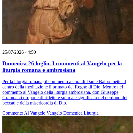
25/07/2026 - 4:50
Domenica 26 luglio. I commenti al Vangelo per la
liturgia romana e ambrosiana
Per la liturgia romana, il commento a cura di Dante Balbo mette al
centro della meditazione il primato del Regno di Dio. Mentre nel
commento al Vangelo della liturgia ambrosiana, don Giuseppe
Grampa ci propone di riflettere sul reale significato del perdono dei
peccati e della misericordia di Dio.
Commento Al Vangelo
Vangelo
Domenica
Liturgia