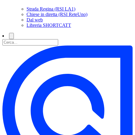
Strada Regina (RSI LA1)
Chiese in diretta (RSI ReteUno)
Dal web
Libreria SHORTCATT