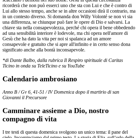
ricorderà che non può esserci uno che sta con Lui e che è contro di
Lui allo stesso tempo, anche se in altre occasioni dirà il contrario, ma
in un contesto diverso. Si domanda don Willy Volonté se non vi sia
una differenza, se chiunque può fare le opere di Dio e salvarsi. La
chiave sta nella consapevolezza, perché chi opera il bene obbedendo
ad una sensibilità interiore è lodevole, ma chi opera nell'amore di
Gesù che ha dato la vita per noi si spalanca ad un amore
consapevole e gratuito che si apre all'infinito e in certo senso dona
significato anche alla bontà inconsapevole.
*di Dante Balbo, dalla rubrica Il Respiro spirituale di Caritas
Ticino in onda su TeleTicino e su YouTube
Calendario ambrosiano
Anno B / Gv 6, 41-51 / IV Domenica dopo il martirio di san
Giovanni il Precursore
Camminare assieme a Dio, nostro
compagno di vita
I tre testi di questa domenica svolgono un unico tema: il pane del
cielo. Incominciamo dal primo testo. La storia di Elia, sull’orlo della