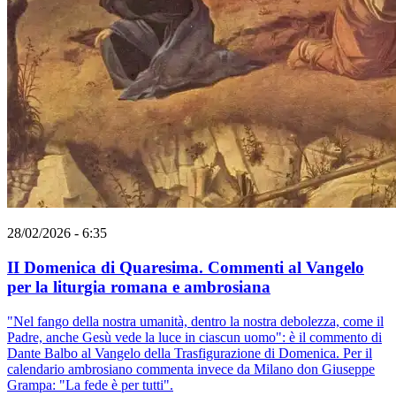
28/02/2026 - 6:35
II Domenica di Quaresima. Commenti al Vangelo
per la liturgia romana e ambrosiana
"Nel fango della nostra umanità, dentro la nostra debolezza, come il
Padre, anche Gesù vede la luce in ciascun uomo": è il commento di
Dante Balbo al Vangelo della Trasfigurazione di Domenica. Per il
calendario ambrosiano commenta invece da Milano don Giuseppe
Grampa: "La fede è per tutti".