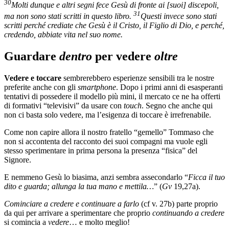
30
Molti dunque e altri segni fece Gesù di fronte ai [suoi] discepoli,
31
ma non sono stati scritti in questo libro.
Questi invece sono stati
scritti perché crediate che Gesù è il Cristo, il Figlio di Dio, e perché,
credendo, abbiate vita nel suo nome.
Guardare
dentro
per vedere
oltre
Vedere e toccare
sembrerebbero esperienze sensibili tra le nostre
preferite anche con gli
smartphone
. Dopo i primi anni di esasperanti
tentativi di possedere il modello più mini, il mercato ce ne ha offerti
di formativi “televisivi” da usare con
touch
. Segno che anche qui
non ci basta solo vedere, ma l’esigenza di toccare è irrefrenabile.
Come non capire allora il nostro fratello “gemello” Tommaso che
non si accontenta del racconto dei suoi compagni ma vuole egli
stesso sperimentare in prima persona la presenza “fisica” del
Signore.
E nemmeno Gesù lo biasima, anzi sembra assecondarlo “
Ficca il tuo
dito e guarda; allunga la tua mano e mettila…
” (
Gv
19,27a).
Cominciare a credere e continuare a farlo
(cf v. 27b) parte proprio
da qui per arrivare a sperimentare che proprio
continuando a credere
si comincia a
vedere
… e molto meglio!