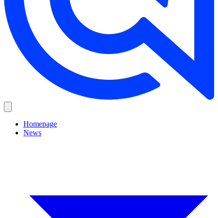
Homepage
News