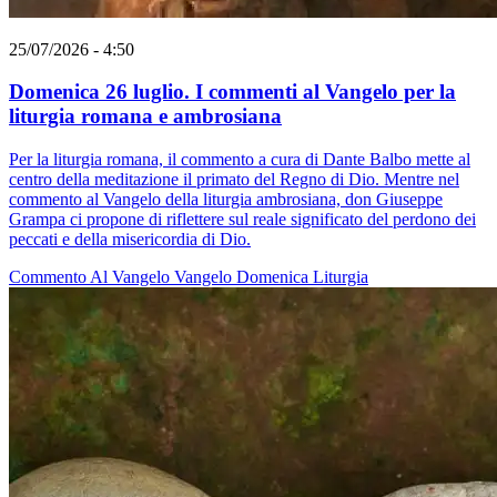
25/07/2026 - 4:50
Domenica 26 luglio. I commenti al Vangelo per la
liturgia romana e ambrosiana
Per la liturgia romana, il commento a cura di Dante Balbo mette al
centro della meditazione il primato del Regno di Dio. Mentre nel
commento al Vangelo della liturgia ambrosiana, don Giuseppe
Grampa ci propone di riflettere sul reale significato del perdono dei
peccati e della misericordia di Dio.
Commento Al Vangelo
Vangelo
Domenica
Liturgia