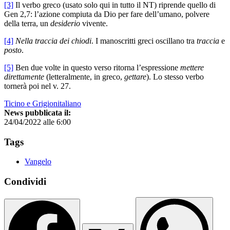
[3]
Il verbo greco (usato solo qui in tutto il NT) riprende quello di
Gen 2,7: l’azione compiuta da Dio per fare dell’umano, polvere
della terra, un
desiderio
vivente.
[4]
Nella traccia dei chiodi
. I manoscritti greci oscillano tra
traccia
e
posto
.
[5]
Ben due volte in questo verso ritorna l’espressione
mettere
direttamente
(letteralmente, in greco,
gettare
). Lo stesso verbo
tornerà poi nel v. 27.
Ticino e Grigionitaliano
News pubblicata il:
24/04/2022 alle 6:00
Tags
Vangelo
Condividi