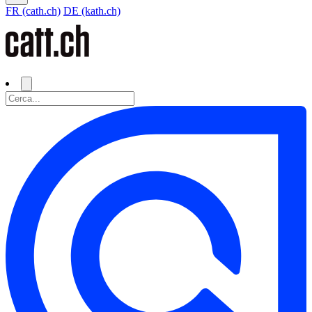
FR (cath.ch)
DE (kath.ch)