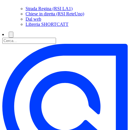
Strada Regina (RSI LA1)
Chiese in diretta (RSI ReteUno)
Dal web
Libreria SHORTCATT