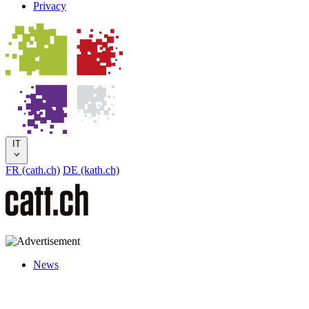
Privacy
IT
FR (cath.ch)
DE (kath.ch)
News