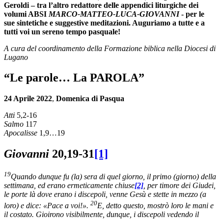
Geroldi – tra l’altro redattore delle appendici liturgiche dei
volumi ABSI
MARCO-MATTEO-LUCA-GIOVANNI
- per le
sue sintetiche e suggestive meditazioni. Auguriamo a tutte e a
tutti voi un sereno tempo pasquale!
A cura del coordinamento della Formazione biblica nella Diocesi di
Lugano
“Le parole… La PAROLA”
24 Aprile 2022
,
Domenica di Pasqua
Atti
5,2-16
Salmo
117
Apocalisse
1,9…19
Giovanni
20,19-31
[1]
19
Quando dunque fu (la) sera di quel giorno, il primo (giorno) della
settimana, ed erano ermeticamente chiuse
[2]
, per timore dei Giudei,
le porte là dove erano i discepoli, venne Gesù e stette in mezzo (a
20
loro) e dice: «Pace a voi!».
E, detto questo, mostrò loro le mani e
il costato. Gioirono visibilmente, dunque, i discepoli vedendo il