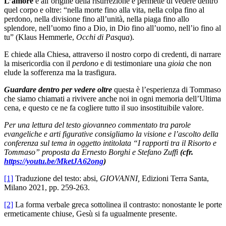
L’amore
è all’origine della risurrezione e permette di vedere dentro
quel corpo e oltre: “nella morte fino alla vita, nella colpa fino al
perdono, nella divisione fino all’unità, nella piaga fino allo
splendore, nell’uomo fino a Dio, in Dio fino all’uomo, nell’io fino al
tu” (Klaus Hemmerle,
Occhi di Pasqua
).
E chiede alla Chiesa, attraverso il nostro corpo di credenti, di narrare
la misericordia con il
perdono
e di testimoniare una
gioia
che non
elude la sofferenza ma la trasfigura.
Guardare dentro per vedere oltre
questa è l’esperienza di Tommaso
che siamo chiamati a rivivere anche noi in ogni memoria dell’Ultima
cena, e questo ce ne fa cogliere tutto il suo insostituibile valore.
Per una lettura del testo giovanneo commentato tra parole
evangeliche e arti figurative consigliamo la visione e l’ascolto della
conferenza sul tema in oggetto intitolata “I rapporti tra il Risorto e
Tommaso” proposta da Ernesto Borghi e Stefano Zuffi
(cfr.
https://youtu.be/MketJA62ong
)
[1]
Traduzione del testo: absi,
GIOVANNI,
Edizioni Terra Santa,
Milano 2021, pp. 259-263.
[2]
La forma verbale greca sottolinea il contrasto: nonostante le porte
ermeticamente chiuse, Gesù si fa ugualmente presente.