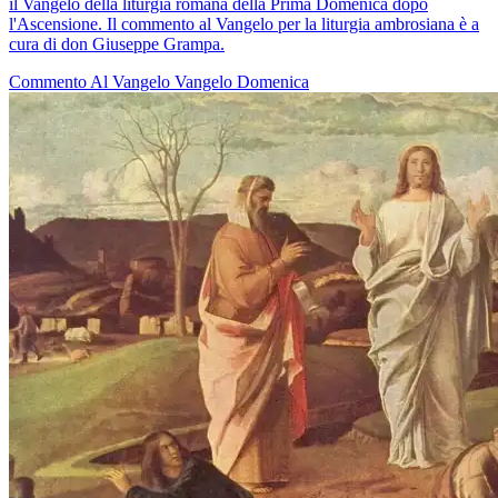
il Vangelo della liturgia romana della Prima Domenica dopo
l'Ascensione. Il commento al Vangelo per la liturgia ambrosiana è a
cura di don Giuseppe Grampa.
Commento Al Vangelo
Vangelo
Domenica