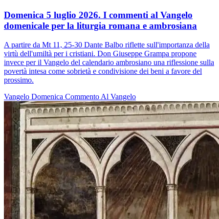
Domenica 5 luglio 2026. I commenti al Vangelo
domenicale per la liturgia romana e ambrosiana
A partire da Mt 11, 25-30 Dante Balbo riflette sull'importanza della
virtù dell'umiltà per i cristiani. Don Giuseppe Grampa propone
invece per il Vangelo del calendario ambrosiano una riflessione sulla
povertà intesa come sobrietà e condivisione dei beni a favore del
prossimo.
Vangelo
Domenica
Commento Al Vangelo