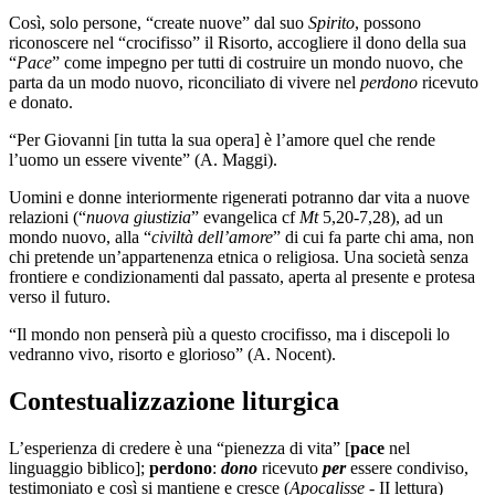
Così, solo persone, “create nuove” dal suo
Spirito
, possono
riconoscere nel “crocifisso” il Risorto, accogliere il dono della sua
“
Pace
” come impegno per tutti di costruire un mondo nuovo, che
parta da un modo nuovo, riconciliato di vivere nel
perdono
ricevuto
e donato.
“Per Giovanni [in tutta la sua opera] è l’amore quel che rende
l’uomo un essere vivente” (A. Maggi).
Uomini e donne interiormente rigenerati potranno dar vita a nuove
relazioni (“
nuova giustizia
” evangelica cf
Mt
5,20-7,28), ad un
mondo nuovo, alla “
civiltà dell’amore
” di cui fa parte chi ama, non
chi pretende un’appartenenza etnica o religiosa. Una società senza
frontiere e condizionamenti dal passato, aperta al presente e protesa
verso il futuro.
“Il mondo non penserà più a questo crocifisso, ma i discepoli lo
vedranno vivo, risorto e glorioso” (A. Nocent).
Contestualizzazione liturgica
L’esperienza di credere è una “pienezza di vita” [
pace
nel
linguaggio biblico];
perdono
:
dono
ricevuto
per
essere condiviso,
testimoniato e così si mantiene e cresce (
Apocalisse
- II lettura)