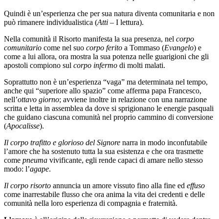
Quindi è un’esperienza che per sua natura diventa comunitaria e non
può rimanere individualistica (
Atti
– I lettura).
Nella comunità il Risorto manifesta la sua presenza, nel
corpo
comunitario
come nel suo
corpo ferito
a Tommaso (
Evangelo
) e
come a lui allora, ora mostra la sua potenza nelle guarigioni che gli
apostoli compiono sul
corpo infermo
di molti malati.
Soprattutto non è un’esperienza “vaga” ma determinata nel tempo,
anche qui “superiore allo spazio” come afferma papa Francesco,
nell’
ottavo giorno
; avviene inoltre in relazione con una narrazione
scritta e letta in assemblea da dove si sprigionano le energie pasquali
che guidano ciascuna comunità nel proprio cammino di conversione
(
Apocalisse
).
Il corpo trafitto e glorioso del Signore
narra in modo inconfutabile
l’amore che ha sostenuto tutta la sua esistenza e che ora trasmette
come
pneuma
vivificante, egli rende capaci di amare nello stesso
modo: l’
agape
.
Il corpo risorto
annuncia un amore vissuto fino alla fine ed
effuso
come inarrestabile flusso che ora anima la vita dei credenti e delle
comunità nella loro esperienza di compagnia e fraternità.