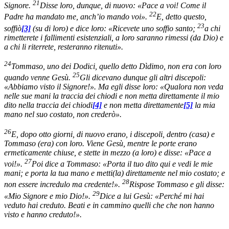
21
Signore.
Disse loro, dunque, di nuovo: «Pace a voi! Come il
22
Padre ha mandato me, anch’io mando voi».
E, detto questo,
23
soffiò
[3]
(su di loro) e dice loro: «Ricevete uno soffio santo;
a chi
rimetterete i fallimenti esistenziali, a loro saranno rimessi (da Dio) e
a chi li riterrete, resteranno ritenuti».
24
Tommaso, uno dei Dodici, quello detto Dìdimo, non era con loro
25
quando venne Gesù.
Gli dicevano dunque gli altri discepoli:
«Abbiamo visto il Signore!». Ma egli disse loro: «Qualora non veda
nelle sue mani la traccia dei chiodi e non metta direttamente il mio
dito nella traccia dei chiodi
[4]
e non metta direttamente
[5]
la mia
mano nel suo costato, non crederò».
26
E, dopo otto giorni, di nuovo erano, i discepoli, dentro (casa) e
Tommaso (era) con loro. Viene Gesù, mentre le porte erano
ermeticamente chiuse, e stette in mezzo (a loro) e disse: «Pace a
27
voi!».
Poi dice a Tommaso: «Porta il tuo dito qui e vedi le mie
mani; e porta la tua mano e metti(la) direttamente nel mio costato; e
28
non essere incredulo ma credente!».
Rispose Tommaso e gli disse:
29
«Mio Signore e mio Dio!».
Dice a lui Gesù: «Perché mi hai
veduto hai creduto. Beati e in cammino quelli che che non hanno
visto e hanno creduto!».