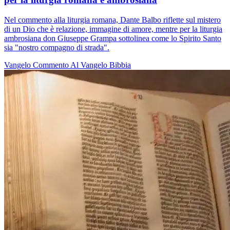
Nel commento alla liturgia romana, Dante Balbo riflette sul mistero
di un Dio che è relazione, immagine di amore, mentre per la liturgia
ambrosiana don Giuseppe Grampa sottolinea come lo Spirito Santo
sia "nostro compagno di strada".
Vangelo
Commento Al Vangelo
Bibbia