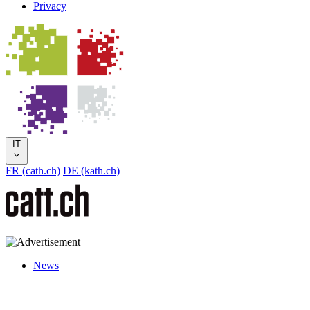
Privacy
IT
FR (cath.ch)
DE (kath.ch)
News