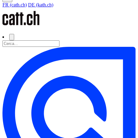
FR (cath.ch)
DE (kath.ch)