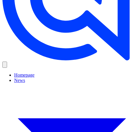
Homepage
News