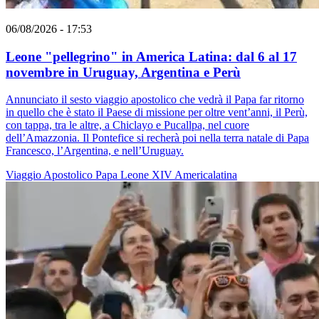
06/08/2026 - 17:53
Leone "pellegrino" in America Latina: dal 6 al 17
novembre in Uruguay, Argentina e Perù
Annunciato il sesto viaggio apostolico che vedrà il Papa far ritorno
in quello che è stato il Paese di missione per oltre vent’anni, il Perù,
con tappa, tra le altre, a Chiclayo e Pucallpa, nel cuore
dell’Amazzonia. Il Pontefice si recherà poi nella terra natale di Papa
Francesco, l’Argentina, e nell’Uruguay.
Viaggio Apostolico
Papa Leone XIV
Americalatina