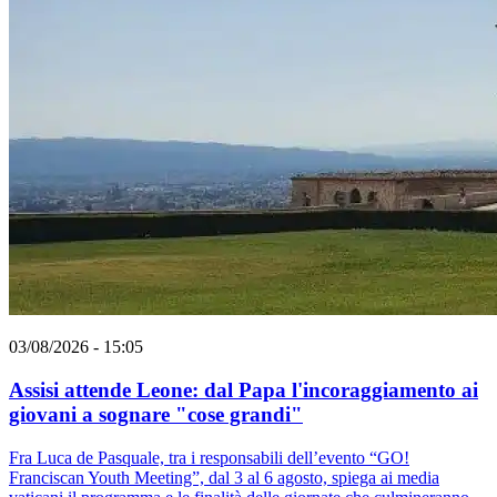
03/08/2026 - 15:05
Assisi attende Leone: dal Papa l'incoraggiamento ai
giovani a sognare "cose grandi"
Fra Luca de Pasquale, tra i responsabili dell’evento “GO!
Franciscan Youth Meeting”, dal 3 al 6 agosto, spiega ai media