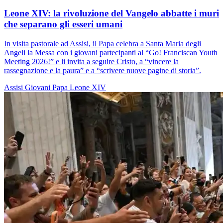
Leone XIV: la rivoluzione del Vangelo abbatte i muri
che separano gli esseri umani
In visita pastorale ad Assisi, il Papa celebra a Santa Maria degli
Angeli la Messa con i giovani partecipanti al “Go! Franciscan Youth
Meeting 2026!” e li invita a seguire Cristo, a “vincere la
rassegnazione e la paura” e a “scrivere nuove pagine di storia”.
Assisi
Giovani
Papa Leone XIV