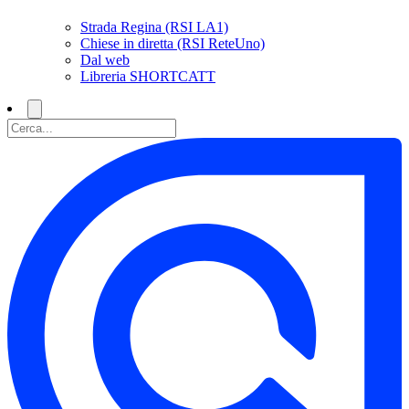
Strada Regina (RSI LA1)
Chiese in diretta (RSI ReteUno)
Dal web
Libreria SHORTCATT