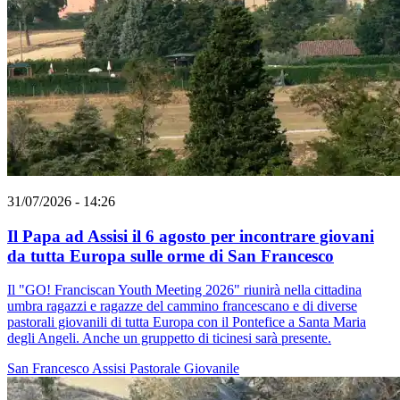
31/07/2026 - 14:26
Il Papa ad Assisi il 6 agosto per incontrare giovani
da tutta Europa sulle orme di San Francesco
Il "GO! Franciscan Youth Meeting 2026" riunirà nella cittadina
umbra ragazzi e ragazze del cammino francescano e di diverse
pastorali giovanili di tutta Europa con il Pontefice a Santa Maria
degli Angeli. Anche un gruppetto di ticinesi sarà presente.
San Francesco
Assisi
Pastorale Giovanile