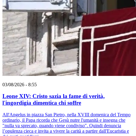
03/08/2026 - 8:55
Leone XIV: Cristo sazia la fame di verità,
l'ingordigia dimentica chi soffre
All'Angelus in piazza San Pietro, nella XVIII domenica del Tempo
ordinario, il Papa ricorda che Gesù nutre l'umanità e insegna che
"nulla va sprecato, quando viene condiviso". Quindi denuncia
l’opulenza cieca e invita a vivere la carità a partire dall'Eucaristia e