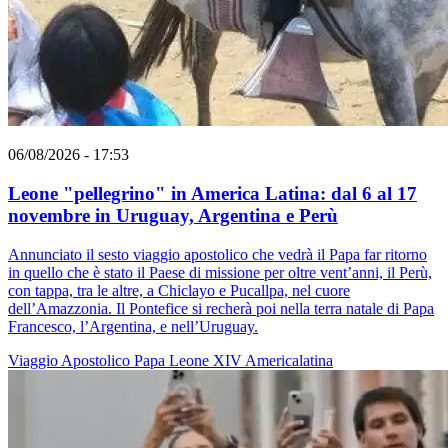
06/08/2026 - 17:53
Leone "pellegrino" in America Latina: dal 6 al 17
novembre in Uruguay, Argentina e Perù
Annunciato il sesto viaggio apostolico che vedrà il Papa far ritorno
in quello che è stato il Paese di missione per oltre vent’anni, il Perù,
con tappa, tra le altre, a Chiclayo e Pucallpa, nel cuore
dell’Amazzonia. Il Pontefice si recherà poi nella terra natale di Papa
Francesco, l’Argentina, e nell’Uruguay.
Viaggio Apostolico
Papa Leone XIV
Americalatina