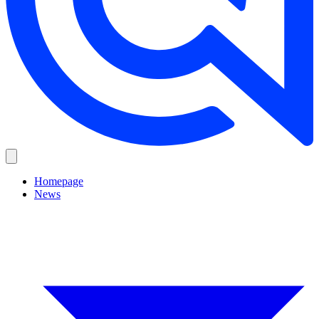
Homepage
News