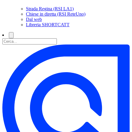
Strada Regina (RSI LA1)
Chiese in diretta (RSI ReteUno)
Dal web
Libreria SHORTCATT