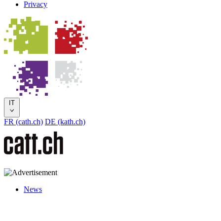
Privacy
IT
FR (cath.ch)
DE (kath.ch)
News