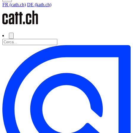
FR (cath.ch)
DE (kath.ch)