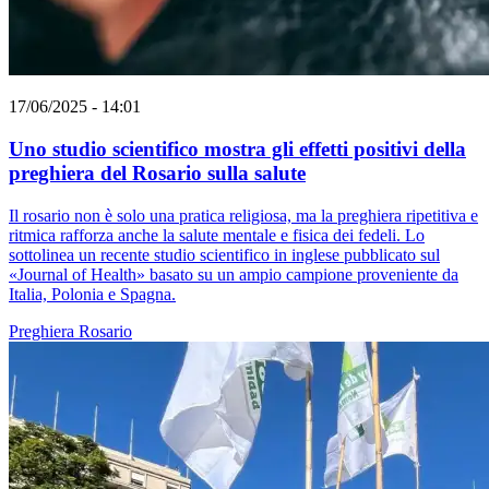
17/06/2025 - 14:01
Uno studio scientifico mostra gli effetti positivi della
preghiera del Rosario sulla salute
Il rosario non è solo una pratica religiosa, ma la preghiera ripetitiva e
ritmica rafforza anche la salute mentale e fisica dei fedeli. Lo
sottolinea un recente studio scientifico in inglese pubblicato sul
«Journal of Health» basato su un ampio campione proveniente da
Italia, Polonia e Spagna.
Preghiera
Rosario