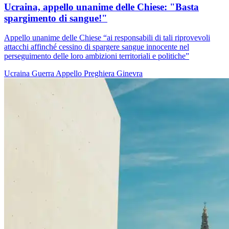
Ucraina, appello unanime delle Chiese: "Basta
spargimento di sangue!"
Appello unanime delle Chiese “ai responsabili di tali riprovevoli
attacchi affinché cessino di spargere sangue innocente nel
perseguimento delle loro ambizioni territoriali e politiche”
Ucraina
Guerra
Appello
Preghiera
Ginevra