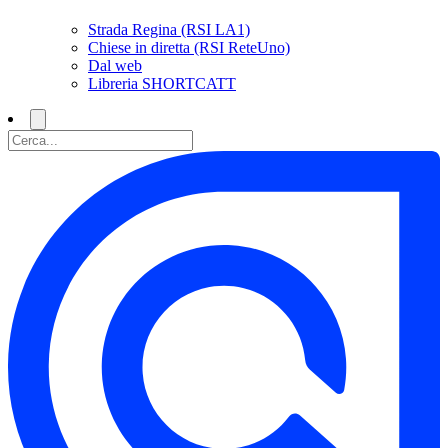
Strada Regina (RSI LA1)
Chiese in diretta (RSI ReteUno)
Dal web
Libreria SHORTCATT