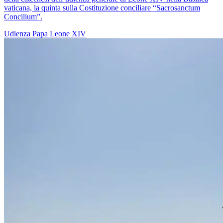
vaticana, la quinta sulla Costituzione conciliare “Sacrosanctum
Concilium”.
Udienza
Papa Leone XIV