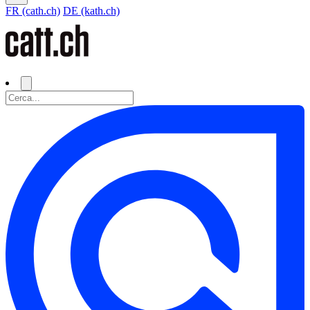
FR (cath.ch)
DE (kath.ch)