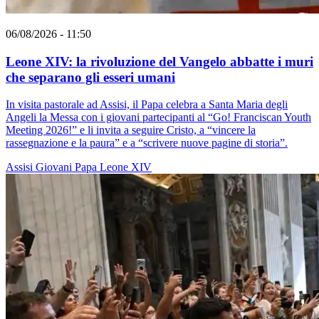
06/08/2026 - 11:50
Leone XIV: la rivoluzione del Vangelo abbatte i muri
che separano gli esseri umani
In visita pastorale ad Assisi, il Papa celebra a Santa Maria degli
Angeli la Messa con i giovani partecipanti al “Go! Franciscan Youth
Meeting 2026!” e li invita a seguire Cristo, a “vincere la
rassegnazione e la paura” e a “scrivere nuove pagine di storia”.
Assisi
Giovani
Papa Leone XIV