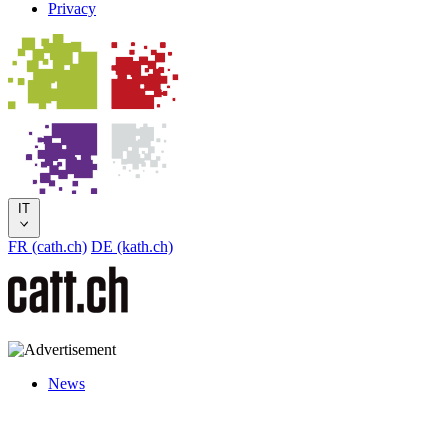
Privacy
IT
FR (cath.ch)
DE (kath.ch)
News