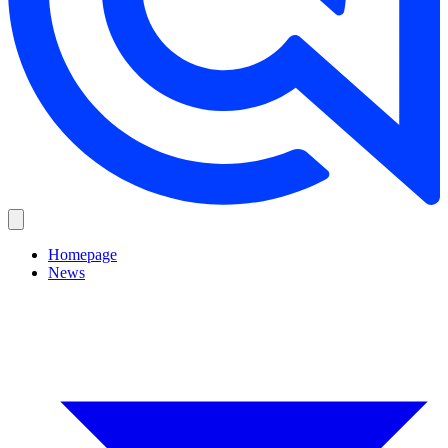
Homepage
News