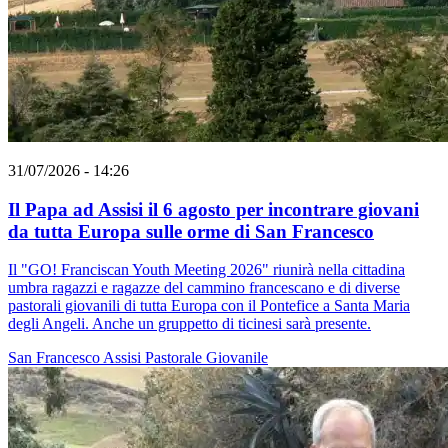
31/07/2026 - 14:26
Il Papa ad Assisi il 6 agosto per incontrare giovani
da tutta Europa sulle orme di San Francesco
Il "GO! Franciscan Youth Meeting 2026" riunirà nella cittadina
umbra ragazzi e ragazze del cammino francescano e di diverse
pastorali giovanili di tutta Europa con il Pontefice a Santa Maria
degli Angeli. Anche un gruppetto di ticinesi sarà presente.
San Francesco
Assisi
Pastorale Giovanile