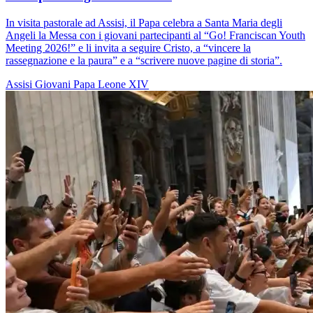
In visita pastorale ad Assisi, il Papa celebra a Santa Maria degli
Angeli la Messa con i giovani partecipanti al “Go! Franciscan Youth
Meeting 2026!” e li invita a seguire Cristo, a “vincere la
rassegnazione e la paura” e a “scrivere nuove pagine di storia”.
Assisi
Giovani
Papa Leone XIV