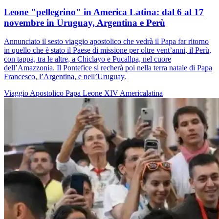
Leone "pellegrino" in America Latina: dal 6 al 17
novembre in Uruguay, Argentina e Perù
Annunciato il sesto viaggio apostolico che vedrà il Papa far ritorno
in quello che è stato il Paese di missione per oltre vent’anni, il Perù,
con tappa, tra le altre, a Chiclayo e Pucallpa, nel cuore
dell’Amazzonia. Il Pontefice si recherà poi nella terra natale di Papa
Francesco, l’Argentina, e nell’Uruguay.
Viaggio Apostolico
Papa Leone XIV
Americalatina