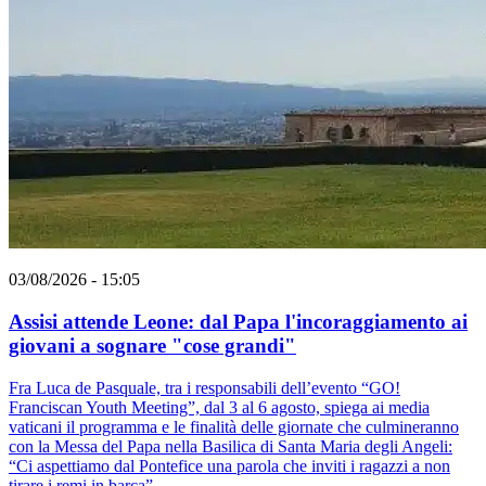
03/08/2026 - 15:05
Assisi attende Leone: dal Papa l'incoraggiamento ai
giovani a sognare "cose grandi"
Fra Luca de Pasquale, tra i responsabili dell’evento “GO!
Franciscan Youth Meeting”, dal 3 al 6 agosto, spiega ai media
vaticani il programma e le finalità delle giornate che culmineranno
con la Messa del Papa nella Basilica di Santa Maria degli Angeli:
“Ci aspettiamo dal Pontefice una parola che inviti i ragazzi a non
tirare i remi in barca”.