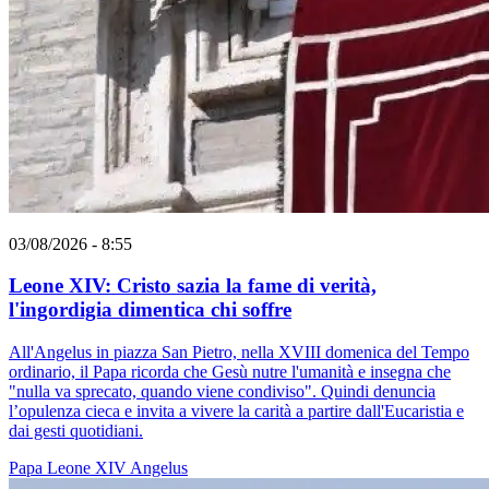
03/08/2026 - 8:55
Leone XIV: Cristo sazia la fame di verità,
l'ingordigia dimentica chi soffre
All'Angelus in piazza San Pietro, nella XVIII domenica del Tempo
ordinario, il Papa ricorda che Gesù nutre l'umanità e insegna che
"nulla va sprecato, quando viene condiviso". Quindi denuncia
l’opulenza cieca e invita a vivere la carità a partire dall'Eucaristia e
dai gesti quotidiani.
Papa Leone XIV
Angelus