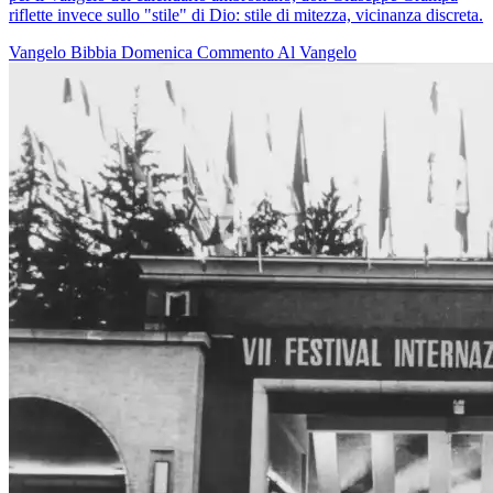
riflette invece sullo "stile" di Dio: stile di mitezza, vicinanza discreta.
Vangelo
Bibbia
Domenica
Commento Al Vangelo