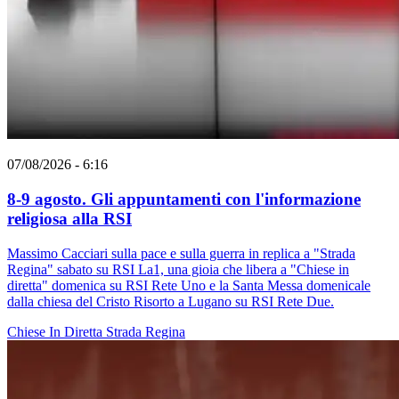
07/08/2026 - 6:16
8-9 agosto. Gli appuntamenti con l'informazione
religiosa alla RSI
Massimo Cacciari sulla pace e sulla guerra in replica a "Strada
Regina" sabato su RSI La1, una gioia che libera a "Chiese in
diretta" domenica su RSI Rete Uno e la Santa Messa domenicale
dalla chiesa del Cristo Risorto a Lugano su RSI Rete Due.
Chiese In Diretta
Strada Regina