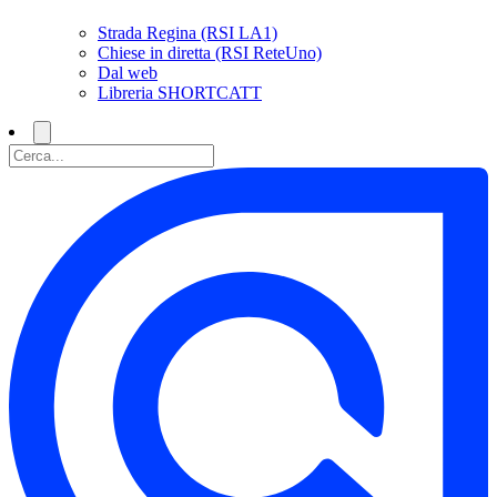
Strada Regina (RSI LA1)
Chiese in diretta (RSI ReteUno)
Dal web
Libreria SHORTCATT