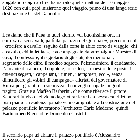
spigolando dagli archivi ha narrato quella mattina del 10 maggio
1626 con cui i papi iniziarono quel viaggio, primo di una lunga serie
destinazione Castel Gandolfo.
Leggiamo che il Papa in quel giorno, «di buonissima ora, in
carrozza a sei cavalli, partì dal palazzo del Quirinale», preceduto dal
«crocifero a cavallo, seguito dalla corte in abito corto da viaggio, chi
a cavallo, chi in lettiga», e accompagnato da «monsignor Maestro di
casa, il confessore, il segretario degli stati, dei memoriali, il
segretario delle cifre, il medico segreto, l’elemosiniere, il caudatario,
l’aiutante di camera, il coppiere, lo scalco, il maestro delle poste, i
chierici segreti, i cappellani, i furieri, i lettighieri, ecc.», senza
dimenticare gli «sbirri di campagna» allertati dal governatore di
Roma per garantire la sicurezza al convoglio papale lungo il
tragitto. Grazie a Maffeo Barberini, che come riferisce il pittore
Sandrart fu visto nel vicino lago «tirar le reti da pesca con diletto»,
pian piano la residenza papale venne ampliata e alla costruzione del
palazzo pontificio lavorarono l’architetto Carlo Maderno, quindi
Bartolomeo Breccioli e Domenico Castelli.
Il secondo papa ad abitare il palazzo pontificio è Alessandro