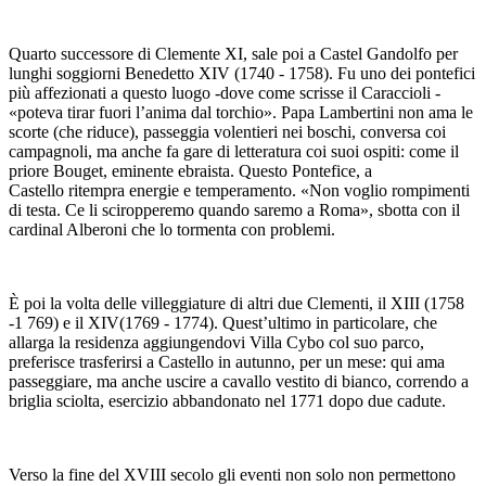
Quarto successore di Clemente XI, sale poi a Castel Gandolfo per
lunghi soggiorni Benedetto XIV (1740 - 1758). Fu uno dei pontefici
più affezionati a questo luogo -dove come scrisse il Caraccioli -
«poteva tirar fuori l’anima dal torchio». Papa Lambertini non ama le
scorte (che riduce), passeggia volentieri nei boschi, conversa coi
campagnoli, ma anche fa gare di letteratura coi suoi ospiti: come il
priore Bouget, eminente ebraista. Questo Pontefice, a
Castello ritempra energie e temperamento. «Non voglio rompimenti
di testa. Ce li sciropperemo quando saremo a Roma», sbotta con il
cardinal Alberoni che lo tormenta con problemi.
È poi la volta delle villeggiature di altri due Clementi, il XIII (1758
-1 769) e il XIV(1769 - 1774). Quest’ultimo in particolare, che
allarga la residenza aggiungendovi Villa Cybo col suo parco,
preferisce trasferirsi a Castello in autunno, per un mese: qui ama
passeggiare, ma anche uscire a cavallo vestito di bianco, correndo a
briglia sciolta, esercizio abbandonato nel 1771 dopo due cadute.
Verso la fine del XVIII secolo gli eventi non solo non permettono