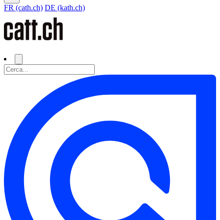
FR (cath.ch)
DE (kath.ch)