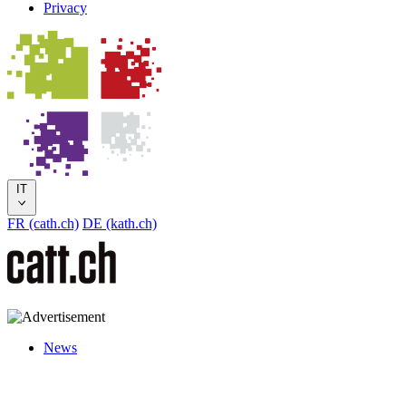
Privacy
IT
FR (cath.ch)
DE (kath.ch)
News