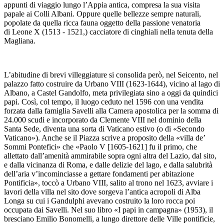
appunti di viaggio lungo l’Appia antica, compresa la sua visita
papale ai Colli Albani. Oppure quelle bellezze sempre naturali,
popolate da quella ricca fauna oggetto della passione venatoria
di Leone X (1513 - 1521,) cacciatore di cinghiali nella tenuta della
Magliana.
L’abitudine di brevi villeggiature si consolida però, nel Seicento, nel
palazzo fatto costruire da Urbano VIII (1623-1644), vicino al lago di
Albano, a Castel Gandolfo, meta privilegiata sino a oggi da quindici
papi. Così, col tempo, il luogo ceduto nel 1596 con una vendita
forzata dalla famiglia Savelli alla Camera apostolica per la somma di
24.000 scudi e incorporato da Clemente VIII nel dominio della
Santa Sede, diventa una sorta di Vaticano estivo (o di «Secondo
Vaticano»). Anche se il Piazza scrive a proposito della «villa de’
Sommi Pontefici» che «Paolo V [1605-1621] fu il primo, che
allettato dall’amenità ammirabile sopra ogni altra del Lazio, dal sito,
e dalla vicinanza di Roma, e dalle delizie del lago, e dalla salubrità
dell’aria v’incominciasse a gettare fondamenti per abitazione
Pontificia», toccò a Urbano VIII, salito al trono nel 1623, avviare i
lavori della villa nel sito dove sorgeva l’antica acropoli di Alba
Longa su cui i Gandulphi avevano costruito la loro rocca poi
occupata dai Savelli. Nel suo libro «I papi in campagna» (1953), il
bresciano Emilio Bonomelli, a lungo direttore delle Ville pontificie,