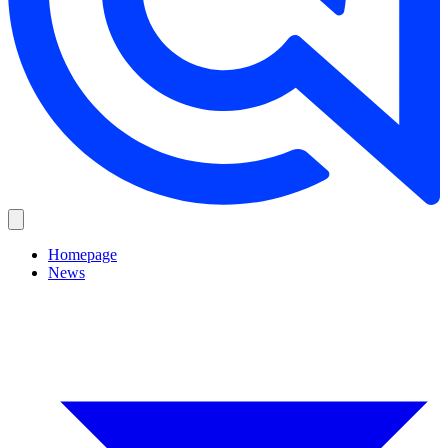
Homepage
News