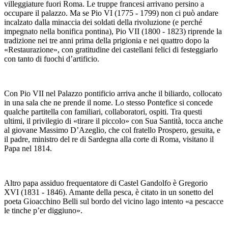
villeggiature fuori Roma. Le truppe francesi arrivano persino a
occupare il palazzo. Ma se Pio VI (1775 - 1799) non ci può andare
incalzato dalla minaccia dei soldati della rivoluzione (e perché
impegnato nella bonifica pontina), Pio VII (1800 - 1823) riprende la
tradizione nei tre anni prima della prigionia e nei quattro dopo la
«Restaurazione», con gratitudine dei castellani felici di festeggiarlo
con tanto di fuochi d’artificio.
Con Pio VII nel Palazzo pontificio arriva anche il biliardo, collocato
in una sala che ne prende il nome. Lo stesso Pontefice si concede
qualche partitella con familiari, collaboratori, ospiti. Tra questi
ultimi, il privilegio di «tirare il piccolo» con Sua Santità, tocca anche
al giovane Massimo D’Azeglio, che col fratello Prospero, gesuita, e
il padre, ministro del re di Sardegna alla corte di Roma, visitano il
Papa nel 1814.
Altro papa assiduo frequentatore di Castel Gandolfo è Gregorio
XVI (1831 - 1846). Amante della pesca, è citato in un sonetto del
poeta Gioacchino Belli sul bordo del vicino lago intento «a pescacce
le tinche p’er diggiuno».