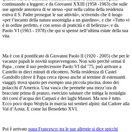
continuando a leggere; e da Giovanni XXIII (1958 -1963) che sulle
sue agende annotava di se stesso «pur nella calma della residenza
estiva il S. Padre prosegue le sue attività», scrivendo che il luogo
«per l’incanto della natura assomiglia a un giardino», e che «Tutto vi
è in ordine perfetto, e con senso di praticità e di bellezza»; e da
Paolo VI (1963 - 1978) che qui si spense nell’ultima estate della sua
vita.
Ma è con il pontificato di Giovanni Paolo II (1920 - 2005) che per le
vacanze papali le novità sopravvengono. Non solo perché ormai il
Papa , come il suo predecessore Paolo VI dal ’75, può arrivare a
Castello in dieci minuti di elicottero. Nella residenza di Castel
Gandolfo (dove il Papa cerca riposo anche al termine di estenuanti
viaggi), trova spazio per esempio una piccola piscina, dono dei
polacchi d’America. Una vasca che permette una mezz’ora di
bracciate prima di pranzo, esercizio salutare che mitiga la nostalgia
dei corsi d’acqua dei Carpazi e dei laghi Masuri. Ma non è tutto.
Ecco poco dopo Wojtyla in marcia sui sentieri alpini: dal Cadore alla
Val d’Aosta. E come lui Benedetto XVI.
Poi è arrivato
papa Francesco: tra le sue allergie si dice spicchi