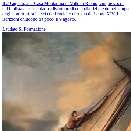
Il 29 agosto, alla Casa Montanina in Valle di Blenio, cinque voci -
dal biblista allo psichiatra -discutono di custodia del creato nel tempo
degli algoritmi, sulla scia dell'enciclica firmata da Leone XIV. Le
iscrizioni chiudono tra poco, il 9 agosto.
Laudato Si
Formazione