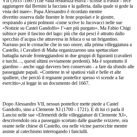
VII (1655 -1667) che «alla residenza estiva - scrisse il Pastor - fece
aggiungere dal Bernini la facciata e la galleria, dalla quale si gode la
vista del mare». Papa Alessandro è ricordato mentre
divertito osserva dalle finestre le feste popolari e le giostre,
respirando a pieni polmoni -come scrive lo Jacovacci nelle sue
«Notizie su Castel Gandolfo» l’«aer più purgato». Ma Fabio Chigi
subisce pure il fascino del lago: più che dai pesci è attratto dallo
specchio d’acqua che attraversa in feluca o su un brigantino.
Narrano poi le cronache che in suo onore, alla prima villeggiatura a
Castello, i Cavalieri di Malta organizzarono una spettacolare
battaglia navale fronteggiandosi in due gruppi di figuranti (cavalieri
e turchi…, questi ultimi ovviamente perdenti). Ma è soprattutto il
giardino – anche oggi davvero ben conservato - a fare da sfondo alle
passeggiate papali. «Contiene in sè spatiosi viali e belle et alte
spalliere, che perciò il regnante pontefice spesso vi scende a far
esercitio»,si legge in un documento del 1667.
Dopo Alessandro VII, nessun pontefice mette piede a Castel
Gandolfo, sino a Clemente XI (1700 - 1721). E di lui ci parla il
Lancisi nelle sue «Efemeridi delle villeggiature di Clemente XI»,
descrivendolo ora a passeggio scortato dalle guardie svizzere, ora
orante nelle chiese di Castello, ora nelle vicine parrocchie mentre
assiste al catechismo interrogando i fanciulli.