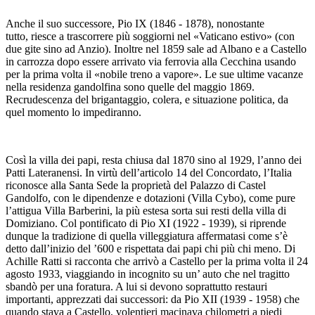
Anche il suo successore, Pio IX (1846 - 1878), nonostante
tutto, riesce a trascorrere più soggiorni nel «Vaticano estivo» (con
due gite sino ad Anzio). Inoltre nel 1859 sale ad Albano e a Castello
in carrozza dopo essere arrivato via ferrovia alla Cecchina usando
per la prima volta il «nobile treno a vapore». Le sue ultime vacanze
nella residenza gandolfina sono quelle del maggio 1869.
Recrudescenza del brigantaggio, colera, e situazione politica, da
quel momento lo impediranno.
Così la villa dei papi, resta chiusa dal 1870 sino al 1929, l’anno dei
Patti Lateranensi. In virtù dell’articolo 14 del Concordato, l’Italia
riconosce alla Santa Sede la proprietà del Palazzo di Castel
Gandolfo, con le dipendenze e dotazioni (Villa Cybo), come pure
l’attigua Villa Barberini, la più estesa sorta sui resti della villa di
Domiziano. Col pontificato di Pio XI (1922 - 1939), si riprende
dunque la tradizione di quella villeggiatura affermatasi come s’è
detto dall’inizio del ’600 e rispettata dai papi chi più chi meno. Di
Achille Ratti si racconta che arrivò a Castello per la prima volta il 24
agosto 1933, viaggiando in incognito su un’ auto che nel tragitto
sbandò per una foratura. A lui si devono soprattutto restauri
importanti, apprezzati dai successori: da Pio XII (1939 - 1958) che
quando stava a Castello, volentieri macinava chilometri a piedi