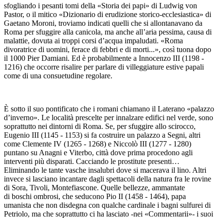
sfogliando i pesanti tomi della «Storia dei papi» di Ludwig von
Pastor, o il mitico «Dizionario di erudizione storico-ecclesiastica» di
Gaetano Moroni, troviamo indicati quelli che si allontanavano da
Roma per sfuggire alla canicola, ma anche all’aria pessima, causa di
malattie, dovuta ai troppi corsi d’acqua impaludati. «Roma
divoratrice di uomini, ferace di febbri e di morti...», così tuona dopo
il 1000 Pier Damiani. Ed è probabilmente a Innocenzo III (1198 -
1216) che occorre risalire per parlare di villeggiature estive papali
come di una consuetudine regolare.
È sotto il suo pontificato che i romani chiamano il Laterano «palazzo
d’inverno». Le località prescelte per innalzare edifici nel verde, sono
soprattutto nei dintorni di Roma. Se, per sfuggire allo scirocco,
Eugenio III (1145 - 1153) si fa costruire un palazzo a Segni, altri
come Clemente IV (1265 - 1268) e Niccolò III (1277 - 1280)
puntano su Anagni e Viterbo, città dove prima procedono agli
interventi più disparati. Cacciando le prostitute presenti…
Eliminando le tante vasche insalubri dove si macerava il lino. Altri
invece si lasciano incantare dagli spettacoli della natura fra le rovine
di Sora, Tivoli, Montefiascone. Quelle bellezze, ammantate
di boschi ombrosi, che seducono Pio II (1458 - 1464), papa
umanista che non disdegna con qualche cardinale i bagni sulfurei di
Petriolo, ma che soprattutto ci ha lasciato -nei «Commentarii»- i suoi