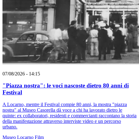
07/08/2026 - 14:15
"Piazza nostra": le voci nascoste dietro 80 anni di
Festival
A Locarno, mentre il Festival compie 80 anni, la mostra "piazza
nostra" al Museo Casorella dà voce a chi ha lavorato dietro le
quinte: ex collaboratori, residenti e commercianti raccontano la storia
della manifestazione attraverso interviste video e un percorso
urbano.
Museo
Locarno
Film