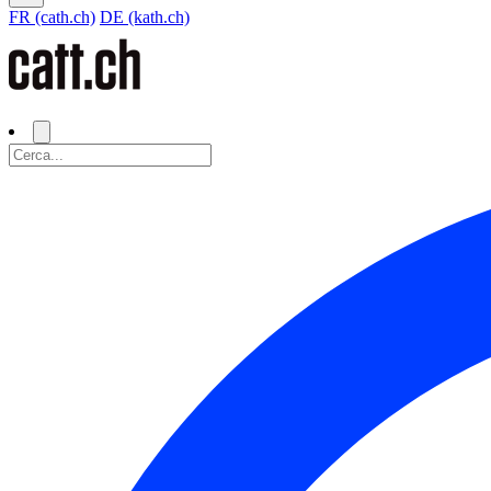
FR (cath.ch)
DE (kath.ch)