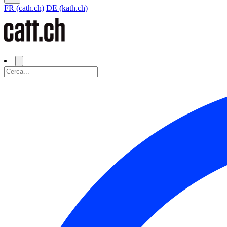
FR (cath.ch)
DE (kath.ch)