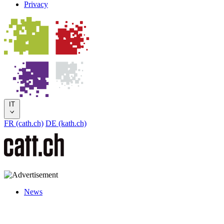
Privacy
IT
FR (cath.ch)
DE (kath.ch)
News