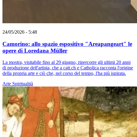
24/05/2026 - 5:48
Camorino: allo spazio espositivo "Areapangeart" le
opere di Loredana Müller
La mostra, visitabile fino al 29 giugno, ripercorre gli ultimi 20 anni
di produzione dell'artista, che a catt.ch e Catholica racconta l'origine
della propria arte e ciò che, nel corso del tempo, l'ha più ispirata.
Arte
Spiritualità