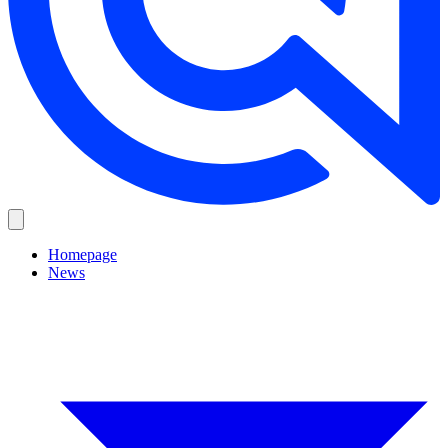
Homepage
News