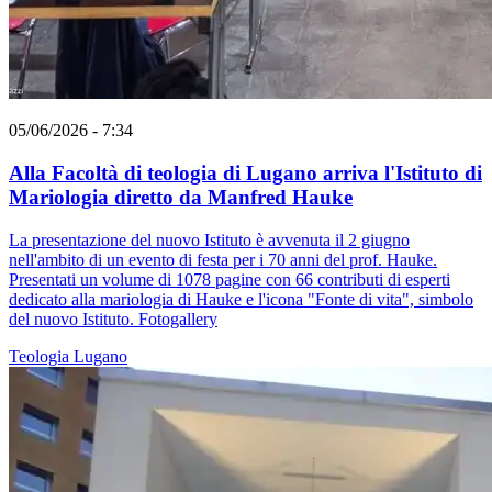
05/06/2026 - 7:34
Alla Facoltà di teologia di Lugano arriva l'Istituto di
Mariologia diretto da Manfred Hauke
La presentazione del nuovo Istituto è avvenuta il 2 giugno
nell'ambito di un evento di festa per i 70 anni del prof. Hauke.
Presentati un volume di 1078 pagine con 66 contributi di esperti
dedicato alla mariologia di Hauke e l'icona "Fonte di vita", simbolo
del nuovo Istituto. Fotogallery
Teologia
Lugano