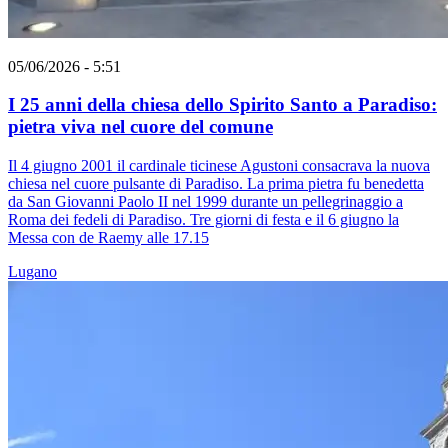
05/06/2026 - 5:51
I 25 anni della chiesa dello Spirito Santo a Paradiso:
pietra viva nel cuore del comune
Il 4 giugno 2001 il cardinale ticinese Agustoni consacrava la nuova
chiesa nel cuore pulsante di Paradiso. La prima pietra fu benedetta
da San Giovanni Paolo II nel 1999 durante un pellegrinaggio a
Roma dei fedeli di Paradiso. Tre giorni di festa e il 6 giugno la
Messa con de Raemy alle 17.15
Lugano