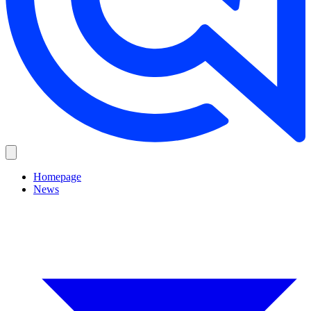
Homepage
News