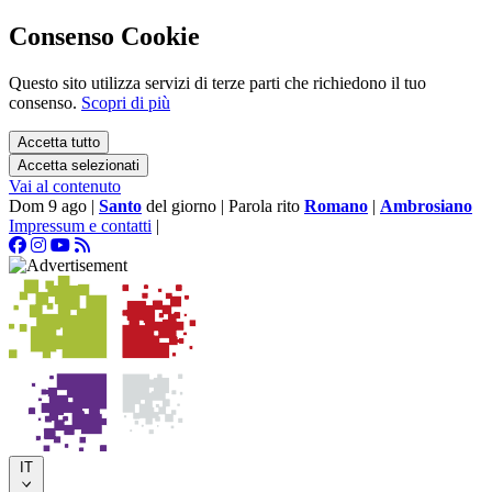
Consenso Cookie
Questo sito utilizza servizi di terze parti che richiedono il tuo
consenso.
Scopri di più
Accetta tutto
Accetta selezionati
Vai al contenuto
Dom 9 ago
|
Santo
del giorno
|
Parola rito
Romano
|
Ambrosiano
Impressum e contatti
|
IT