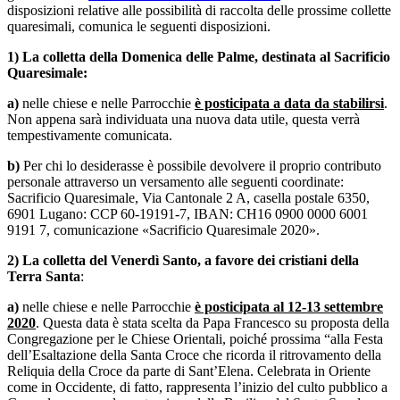
disposizioni relative alle possibilità di raccolta delle prossime collette
quaresimali, comunica le seguenti disposizioni.
1) La colletta della Domenica delle Palme, destinata al Sacrificio
Quaresimale:
a)
nelle chiese e nelle Parrocchie
è posticipata a data da stabilirsi
.
Non appena sarà individuata una nuova data utile, questa verrà
tempestivamente comunicata.
b)
Per chi lo desiderasse è possibile devolvere il proprio contributo
personale attraverso un versamento alle seguenti coordinate:
Sacrificio Quaresimale, Via Cantonale 2 A, casella postale 6350,
6901 Lugano: CCP 60-19191-7, IBAN: CH16 0900 0000 6001
9191 7, comunicazione «Sacrificio Quaresimale 2020».
2)
La colletta del Venerdì Santo, a favore dei cristiani della
Terra Santa
:
a)
nelle chiese e nelle Parrocchie
è posticipata al 12-13 settembre
2020
. Questa data è stata scelta da Papa Francesco su proposta della
Congregazione per le Chiese Orientali, poiché prossima “alla Festa
dell’Esaltazione della Santa Croce che ricorda il ritrovamento della
Reliquia della Croce da parte di Sant’Elena. Celebrata in Oriente
come in Occidente, di fatto, rappresenta l’inizio del culto pubblico a