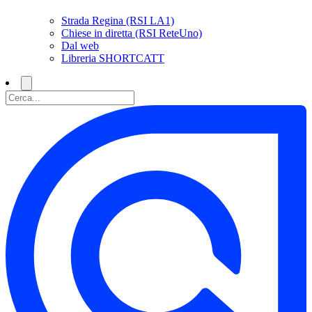
Strada Regina (RSI LA1)
Chiese in diretta (RSI ReteUno)
Dal web
Libreria SHORTCATT