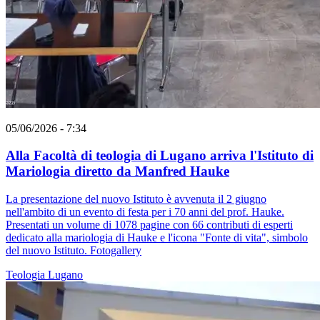
05/06/2026 - 7:34
Alla Facoltà di teologia di Lugano arriva l'Istituto di
Mariologia diretto da Manfred Hauke
La presentazione del nuovo Istituto è avvenuta il 2 giugno
nell'ambito di un evento di festa per i 70 anni del prof. Hauke.
Presentati un volume di 1078 pagine con 66 contributi di esperti
dedicato alla mariologia di Hauke e l'icona "Fonte di vita", simbolo
del nuovo Istituto. Fotogallery
Teologia
Lugano