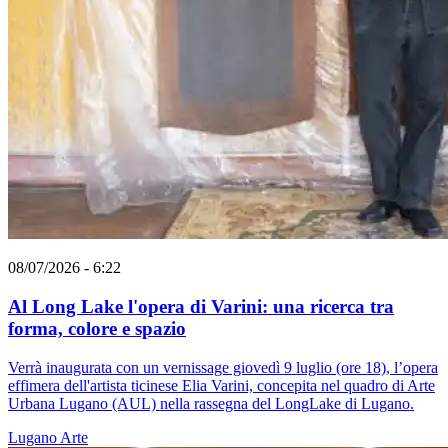
08/07/2026 - 6:22
Al Long Lake l'opera di Varini: una ricerca tra
forma, colore e spazio
Verrà inaugurata con un vernissage giovedì 9 luglio (ore 18), l’opera
effimera dell'artista ticinese Elia Varini, concepita nel quadro di Arte
Urbana Lugano (AUL) nella rassegna del LongLake di Lugano.
Lugano
Arte