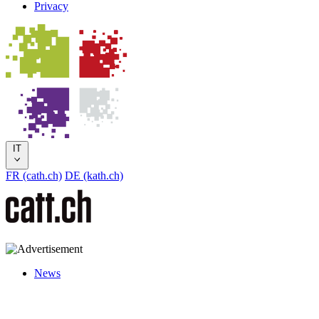
Privacy
IT
FR (cath.ch)
DE (kath.ch)
News