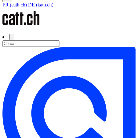
FR (cath.ch)
DE (kath.ch)