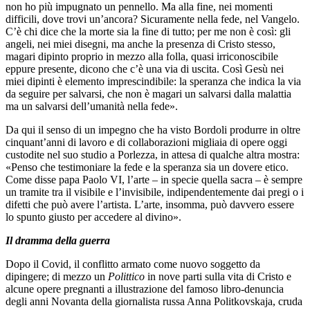
non ho più impugnato un pennello. Ma alla fine, nei momenti
difficili, dove trovi un’ancora? Sicuramente nella fede, nel Vangelo.
C’è chi dice che la morte sia la fine di tutto; per me non è così: gli
angeli, nei miei disegni, ma anche la presenza di Cristo stesso,
magari dipinto proprio in mezzo alla folla, quasi irriconoscibile
eppure presente, dicono che c’è una via di uscita. Così Gesù nei
miei dipinti è elemento imprescindibile: la speranza che indica la via
da seguire per salvarsi, che non è magari un salvarsi dalla malattia
ma un salvarsi dell’umanità nella fede».
Da qui il senso di un impegno che ha visto Bordoli produrre in oltre
cinquant’anni di lavoro e di collaborazioni migliaia di opere oggi
custodite nel suo studio a Porlezza, in attesa di qualche altra mostra:
«Penso che testimoniare la fede e la speranza sia un dovere etico.
Come disse papa Paolo VI, l’arte – in specie quella sacra – è sempre
un tramite tra il visibile e l’invisibile, indipendentemente dai pregi o i
difetti che può avere l’artista. L’arte, insomma, può davvero essere
lo spunto giusto per accedere al divino».
Il dramma della guerra
Dopo il Covid, il conflitto armato come nuovo soggetto da
dipingere; di mezzo un
Polittico
in nove parti sulla vita di Cristo e
alcune opere pregnanti a illustrazione del famoso libro-denuncia
degli anni Novanta della giornalista russa Anna Politkovskaja, cruda