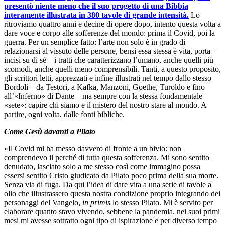
presentò niente meno che il suo progetto di una Bibbia
interamente illustrata in 380 tavole di grande intensità.
Lo
ritroviamo quattro anni e decine di opere dopo, intento questa volta a
dare voce e corpo alle sofferenze del mondo: prima il Covid, poi la
guerra. Per un semplice fatto: l’arte non solo è in grado di
relazionarsi al vissuto delle persone, bensì essa stessa è vita, porta –
incisi su di sé – i tratti che caratterizzano l’umano, anche quelli più
scomodi, anche quelli meno comprensibili. Tanti, a questo proposito,
gli scrittori letti, apprezzati e infine illustrati nel tempo dallo stesso
Bordoli – da Testori, a Kafka, Manzoni, Goethe, Turoldo e fino
all’«Inferno» di Dante – ma sempre con la stessa fondamentale
«sete»: capire chi siamo e il mistero del nostro stare al mondo. A
partire, ogni volta, dalle fonti bibliche.
Come Gesù davanti a Pilato
«Il Covid mi ha messo davvero di fronte a un bivio: non
comprendevo il perché di tutta questa sofferenza. Mi sono sentito
denudato, lasciato solo a me stesso così come immagino possa
essersi sentito Cristo giudicato da Pilato poco prima della sua morte.
Senza via di fuga. Da qui l’idea di dare vita a una serie di tavole a
olio che illustrassero questa nostra condizione proprio integrando dei
personaggi del Vangelo,
in primis
lo stesso Pilato. Mi è servito per
elaborare quanto stavo vivendo, sebbene la pandemia, nei suoi primi
mesi mi avesse sottratto ogni tipo di ispirazione e per diverso tempo