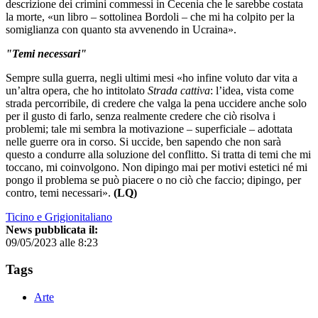
descrizione dei crimini commessi in Cecenia che le sarebbe costata
la morte, «un libro – sottolinea Bordoli – che mi ha colpito per la
somiglianza con quanto sta avvenendo in Ucraina».
"Temi necessari"
Sempre sulla guerra, negli ultimi mesi «ho infine voluto dar vita a
un’altra opera, che ho intitolato
Strada cattiva
: l’idea, vista come
strada percorribile, di credere che valga la pena uccidere anche solo
per il gusto di farlo, senza realmente credere che ciò risolva i
problemi; tale mi sembra la motivazione – superficiale – adottata
nelle guerre ora in corso. Si uccide, ben sapendo che non sarà
questo a condurre alla soluzione del conflitto. Si tratta di temi che mi
toccano, mi coinvolgono. Non dipingo mai per motivi estetici né mi
pongo il problema se può piacere o no ciò che faccio; dipingo, per
contro, temi necessari».
(LQ)
Ticino e Grigionitaliano
News pubblicata il:
09/05/2023 alle 8:23
Tags
Arte