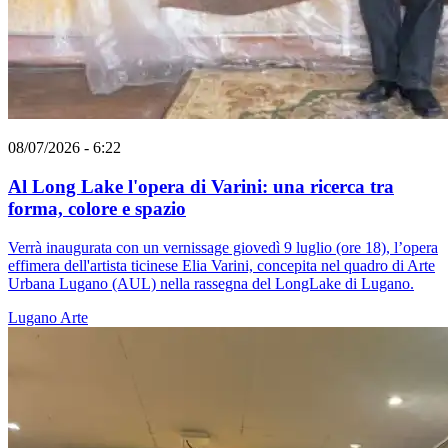
08/07/2026 - 6:22
Al Long Lake l'opera di Varini: una ricerca tra
forma, colore e spazio
Verrà inaugurata con un vernissage giovedì 9 luglio (ore 18), l’opera
effimera dell'artista ticinese Elia Varini, concepita nel quadro di Arte
Urbana Lugano (AUL) nella rassegna del LongLake di Lugano.
Lugano
Arte