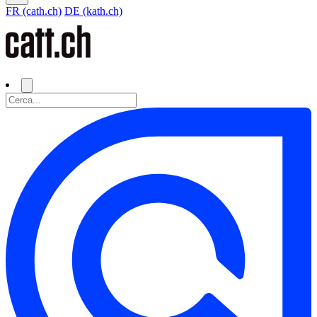
FR (cath.ch)
DE (kath.ch)