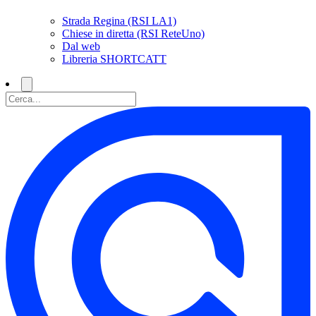
Strada Regina (RSI LA1)
Chiese in diretta (RSI ReteUno)
Dal web
Libreria SHORTCATT