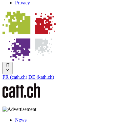
Privacy
IT
FR (cath.ch)
DE (kath.ch)
News