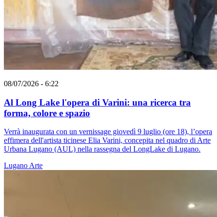
08/07/2026 - 6:22
Al Long Lake l'opera di Varini: una ricerca tra
forma, colore e spazio
Verrà inaugurata con un vernissage giovedì 9 luglio (ore 18), l’opera
effimera dell'artista ticinese Elia Varini, concepita nel quadro di Arte
Urbana Lugano (AUL) nella rassegna del LongLake di Lugano.
Lugano
Arte