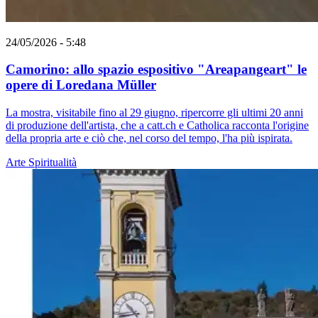
24/05/2026 - 5:48
Camorino: allo spazio espositivo "Areapangeart" le
opere di Loredana Müller
La mostra, visitabile fino al 29 giugno, ripercorre gli ultimi 20 anni
di produzione dell'artista, che a catt.ch e Catholica racconta l'origine
della propria arte e ciò che, nel corso del tempo, l'ha più ispirata.
Arte
Spiritualità