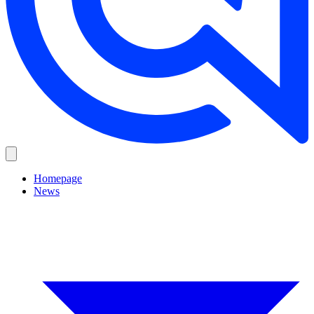
Homepage
News