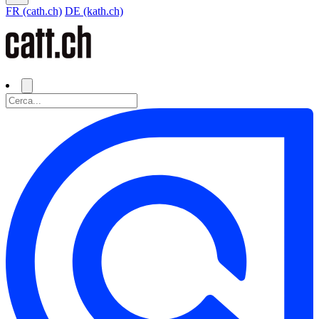
FR (cath.ch)
DE (kath.ch)