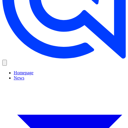
Homepage
News