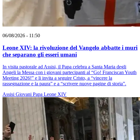
06/08/2026 - 11:50
Leone XIV: la rivoluzione del Vangelo abbatte i muri
che separano gli esseri umani
In visita pastorale ad Assisi, il Papa celebra a Santa Maria degli
Angeli la Messa con i giovani partecipanti al “Go! Franciscan Youth
Meeting 2026!” e li invita a seguire Cristo, a “vincere la
rassegnazione e la paura” e a “scrivere nuove pagine di storia”.
Assisi
Giovani
Papa Leone XIV