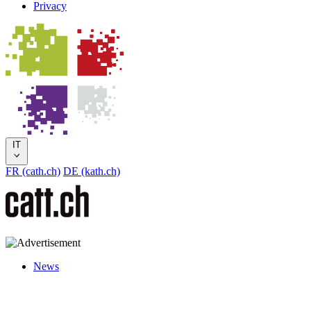
Privacy
IT
FR (cath.ch)
DE (kath.ch)
News