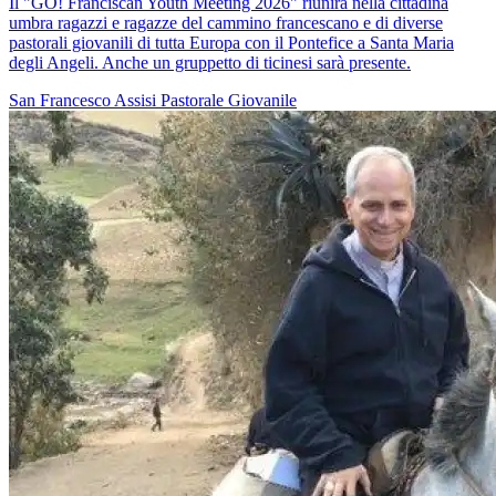
Il "GO! Franciscan Youth Meeting 2026" riunirà nella cittadina
umbra ragazzi e ragazze del cammino francescano e di diverse
pastorali giovanili di tutta Europa con il Pontefice a Santa Maria
degli Angeli. Anche un gruppetto di ticinesi sarà presente.
San Francesco
Assisi
Pastorale Giovanile