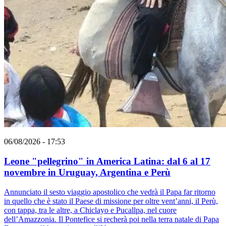
06/08/2026 - 17:53
Leone "pellegrino" in America Latina: dal 6 al 17
novembre in Uruguay, Argentina e Perù
Annunciato il sesto viaggio apostolico che vedrà il Papa far ritorno
in quello che è stato il Paese di missione per oltre vent’anni, il Perù,
con tappa, tra le altre, a Chiclayo e Pucallpa, nel cuore
dell’Amazzonia. Il Pontefice si recherà poi nella terra natale di Papa