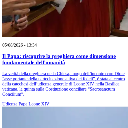
05/08/2026 - 13:34
Il Papa: riscoprire la preghiera come dimensione
fondamentale dell'umanità
La verità della preghiera nella Chiesa, luogo dell’incontro con Dio e
“asse portante della partecipazione attiva dei fedeli”, è stata al centro
della catechesi dell’udienza generale di Leone XIV nella Basilica
vaticana, la quinta sulla Costituzione conciliare “Sacrosanctum
Concilium”.
Udienza
Papa Leone XIV