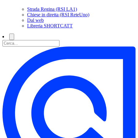
Strada Regina (RSI LA1)
Chiese in diretta (RSI ReteUno)
Dal web
Libreria SHORTCATT