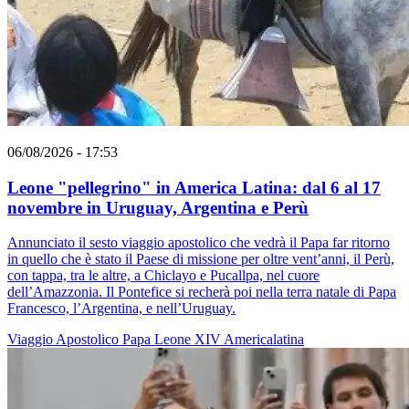
06/08/2026 - 17:53
Leone "pellegrino" in America Latina: dal 6 al 17
novembre in Uruguay, Argentina e Perù
Annunciato il sesto viaggio apostolico che vedrà il Papa far ritorno
in quello che è stato il Paese di missione per oltre vent’anni, il Perù,
con tappa, tra le altre, a Chiclayo e Pucallpa, nel cuore
dell’Amazzonia. Il Pontefice si recherà poi nella terra natale di Papa
Francesco, l’Argentina, e nell’Uruguay.
Viaggio Apostolico
Papa Leone XIV
Americalatina