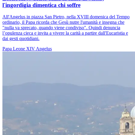
l'ingordigia dimentica chi soffre
All'Angelus in piazza San Pietro, nella XVIII domenica del Tempo
ordinario, il Papa ricorda che Gesù nutre l'umanità e insegna che
"nulla va sprecato, quando viene condiviso". Quindi denuncia
l’opulenza cieca e invita a vivere la carità a partire dall'Eucaristia e
dai gesti quotidiani.
Papa Leone XIV
Angelus