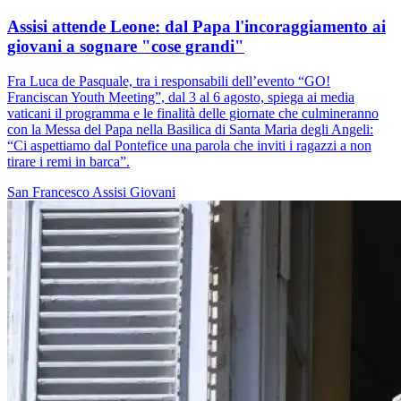
Assisi attende Leone: dal Papa l'incoraggiamento ai
giovani a sognare "cose grandi"
Fra Luca de Pasquale, tra i responsabili dell’evento “GO!
Franciscan Youth Meeting”, dal 3 al 6 agosto, spiega ai media
vaticani il programma e le finalità delle giornate che culmineranno
con la Messa del Papa nella Basilica di Santa Maria degli Angeli:
“Ci aspettiamo dal Pontefice una parola che inviti i ragazzi a non
tirare i remi in barca”.
San Francesco
Assisi
Giovani