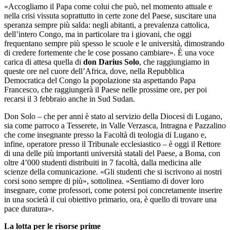
«Accogliamo il Papa come colui che può, nel momento attuale e
nella crisi vissuta soprattutto in certe zone del Paese, suscitare una
speranza sempre più salda: negli abitanti, a prevalenza cattolica,
dell’intero Congo, ma in particolare tra i giovani, che oggi
frequentano sempre più spesso le scuole e le università, dimostrando
di credere fortemente che le cose possano cambiare». È una voce
carica di attesa quella di
don Darius Solo
, che raggiungiamo in
queste ore nel cuore dell’Africa, dove, nella Repubblica
Democratica del Congo la popolazione sta aspettando Papa
Francesco, che raggiungerà il Paese nelle prossime ore, per poi
recarsi il 3 febbraio anche in Sud Sudan.
Don Solo – che per anni è stato al servizio della Diocesi di Lugano,
sia come parroco a Tesserete, in Valle Verzasca, Intragna e Pazzalino
che come insegnante presso la Facoltà di teologia di Lugano e,
infine, operatore presso il Tribunale ecclesiastico – è oggi il Rettore
di una delle più importanti università statali del Paese, a Boma, con
oltre 4’000 studenti distribuiti in 7 facoltà, dalla medicina alle
scienze della comunicazione. «Gli studenti che si iscrivono ai nostri
corsi sono sempre di più», sottolinea. «Sentiamo di dover loro
insegnare, come professori, come potersi poi concretamente inserire
in una società il cui obiettivo primario, ora, è quello di trovare una
pace duratura».
La lotta per le risorse prime