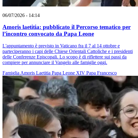
06/07/2026 - 14:14
Amoris laetitia: pubblicato il Percorso tematico per
l’incontro convocato da Papa Leone
L'appuntamento è previsto in Vaticano fra il 7 al 14 ottobre e
parteciperanno i capi delle Chiese Orientali Cattoliche e i presidenti
delle Conferenze Episcopali. Lo scopo è di riflettere sui passi da
compiere per annunciare il Vangelo alle famiglie oggi.
Famiglia
Amoris Laetitia
Papa Leone XIV
Papa Francesco