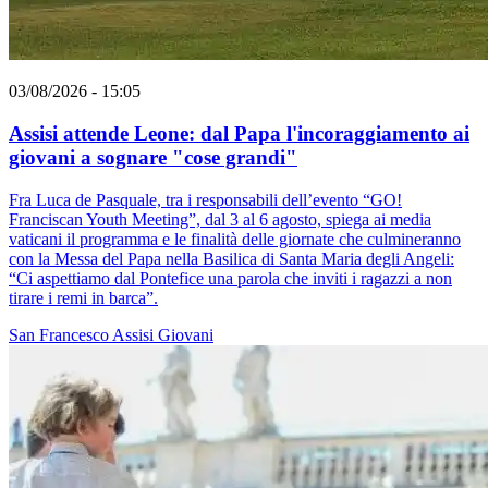
03/08/2026 - 15:05
Assisi attende Leone: dal Papa l'incoraggiamento ai
giovani a sognare "cose grandi"
Fra Luca de Pasquale, tra i responsabili dell’evento “GO!
Franciscan Youth Meeting”, dal 3 al 6 agosto, spiega ai media
vaticani il programma e le finalità delle giornate che culmineranno
con la Messa del Papa nella Basilica di Santa Maria degli Angeli:
“Ci aspettiamo dal Pontefice una parola che inviti i ragazzi a non
tirare i remi in barca”.
San Francesco
Assisi
Giovani