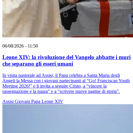
06/08/2026 - 11:50
Leone XIV: la rivoluzione del Vangelo abbatte i muri
che separano gli esseri umani
In visita pastorale ad Assisi, il Papa celebra a Santa Maria degli
Angeli la Messa con i giovani partecipanti al “Go! Franciscan Youth
Meeting 2026!” e li invita a seguire Cristo, a “vincere la
rassegnazione e la paura” e a “scrivere nuove pagine di storia”.
Assisi
Giovani
Papa Leone XIV