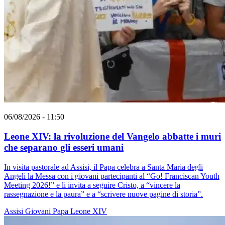
06/08/2026 - 11:50
Leone XIV: la rivoluzione del Vangelo abbatte i muri
che separano gli esseri umani
In visita pastorale ad Assisi, il Papa celebra a Santa Maria degli
Angeli la Messa con i giovani partecipanti al “Go! Franciscan Youth
Meeting 2026!” e li invita a seguire Cristo, a “vincere la
rassegnazione e la paura” e a “scrivere nuove pagine di storia”.
Assisi
Giovani
Papa Leone XIV