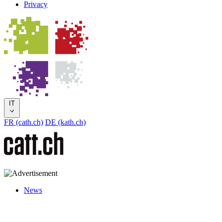
Privacy
IT
FR (cath.ch)
DE (kath.ch)
News