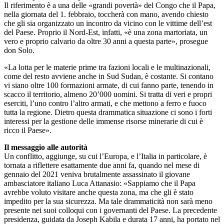
Il riferimento è a una delle «grandi povertà» del Congo che il Papa,
nella giornata del 1. febbraio, toccherà con mano, avendo chiesto
che gli sia organizzato un incontro da vicino con le vittime dell’est
del Paese. Proprio il Nord-Est, infatti, «è una zona martoriata, un
vero e proprio calvario da oltre 30 anni a questa parte», prosegue
don Solo.
«La lotta per le materie prime tra fazioni locali e le multinazionali,
come del resto avviene anche in Sud Sudan, è costante. Si contano
vi siano oltre 100 formazioni armate, di cui fanno parte, tenendo in
scacco il territorio, almeno 20’000 uomini. Si tratta di veri e propri
eserciti, l’uno contro l’altro armati, e che mettono a ferro e fuoco
tutta la regione. Dietro questa drammatica situazione ci sono i forti
interessi per la gestione delle immense risorse minerarie di cui è
ricco il Paese».
Il messaggio alle autorità
Un conflitto, aggiunge, su cui l’Europa, e l’Italia in particolare, è
tornata a riflettere esattamente due anni fa, quando nel mese di
gennaio del 2021 veniva brutalmente assassinato il giovane
ambasciatore italiano Luca Attanasio: «Sappiamo che il Papa
avrebbe voluto visitare anche questa zona, ma che gli è stato
impedito per la sua sicurezza. Ma tale drammaticità non sarà meno
presente nei suoi colloqui con i governanti del Paese. La precedente
presidenza, guidata da Joseph Kabila e durata 17 anni, ha portato nel