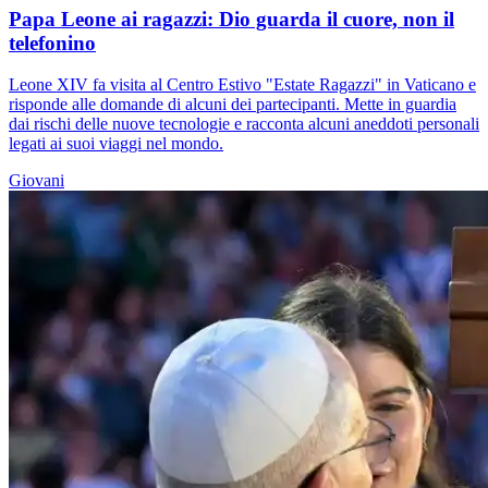
Papa Leone ai ragazzi: Dio guarda il cuore, non il
telefonino
Leone XIV fa visita al Centro Estivo "Estate Ragazzi" in Vaticano e
risponde alle domande di alcuni dei partecipanti. Mette in guardia
dai rischi delle nuove tecnologie e racconta alcuni aneddoti personali
legati ai suoi viaggi nel mondo.
Giovani