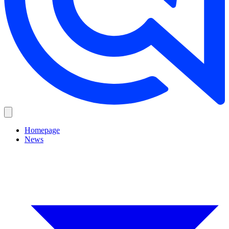
Homepage
News