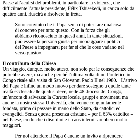
Paese all’acuirsi dei problemi, in particolare la violenza, che
difficilmente l’attuale presidente, Félix Tshisekedi, in carica solo da
quattro anni, riuscirà a risolvere in fretta.
Sono convinto che il Papa senta di poter fare qualcosa
di concreto per tutto questo. Con la forza che gli
abbiamo riconosciuto in questi anni, in tante situazioni,
può essere la persona giusta per incoraggiare i politici
del Paese a impegnarsi per far sì che le cose vadano nel
verso giusto».
Il contributo della Chiesa
Un viaggio, dunque, molto atteso, non solo per le conseguenze che
potrebbe avere, ma anche perché l’ultima volta di un Pontefice in
Congo risale alla visita di San Giovanni Paolo II nel 1980. «L’arrivo
del Papa è infine un modo nuovo per dare sostegno a quelle tante
realtà ecclesiali alle quali si deve, nelle 48 diocesi del Congo,
un’ancora di salvezza: la
Caritas
locale, gruppi e movimenti ma
anche la nostra stessa Università, che venne congiuntamente
fondata, prima di passare in mano dello Stato, da cattolici ed
evangelici. Senza questa presenza cristiana – per il 63% cattolica –
nel Paese, credo che i disordini e il caos interni sarebbero molto
maggiori.
Per noi attendere il Papa è anche un invito a riprendere