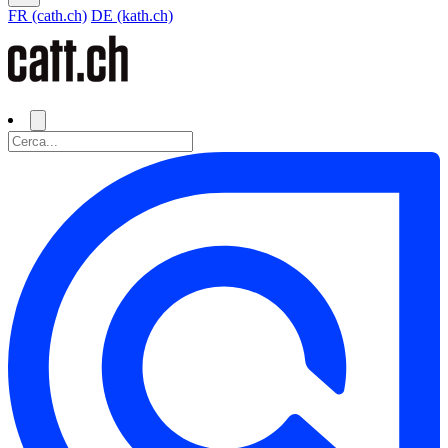
FR (cath.ch)
DE (kath.ch)