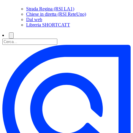
Strada Regina (RSI LA1)
Chiese in diretta (RSI ReteUno)
Dal web
Libreria SHORTCATT