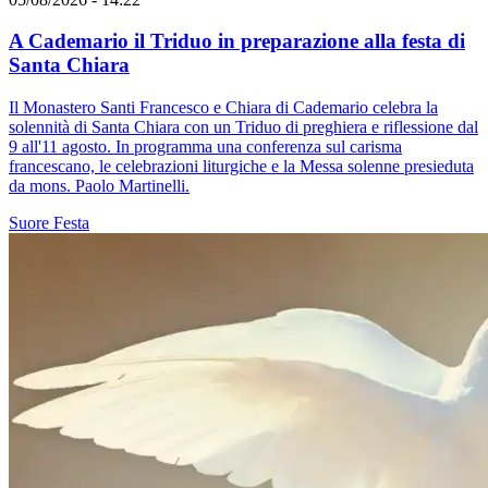
A Cademario il Triduo in preparazione alla festa di
Santa Chiara
Il Monastero Santi Francesco e Chiara di Cademario celebra la
solennità di Santa Chiara con un Triduo di preghiera e riflessione dal
9 all'11 agosto. In programma una conferenza sul carisma
francescano, le celebrazioni liturgiche e la Messa solenne presieduta
da mons. Paolo Martinelli.
Suore
Festa