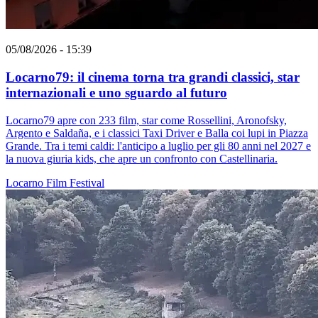
05/08/2026 - 15:39
Locarno79: il cinema torna tra grandi classici, star
internazionali e uno sguardo al futuro
Locarno79 apre con 233 film, star come Rossellini, Aronofsky,
Argento e Saldaña, e i classici Taxi Driver e Balla coi lupi in Piazza
Grande. Tra i temi caldi: l'anticipo a luglio per gli 80 anni nel 2027 e
la nuova giuria kids, che apre un confronto con Castellinaria.
Locarno
Film
Festival