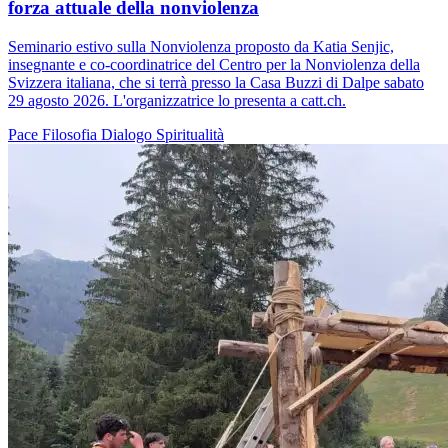
forza attuale della nonviolenza
Seminario estivo sulla Nonviolenza proposto da Katia Senjic,
insegnante e co-coordinatrice del Centro per la Nonviolenza della
Svizzera italiana, che si terrà presso la Casa Buzzi di Dalpe sabato
29 agosto 2026. L'organizzatrice lo presenta a catt.ch.
Pace
Filosofia
Dialogo
Spiritualità