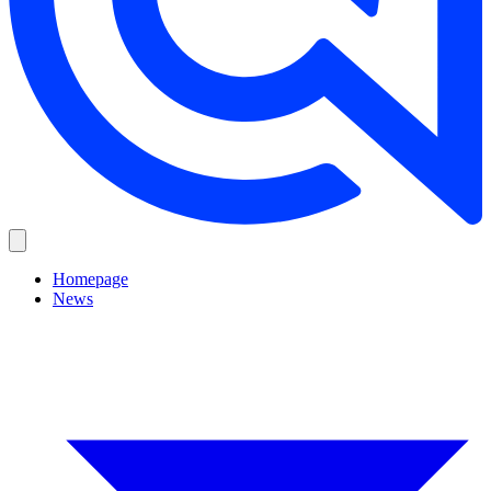
Homepage
News