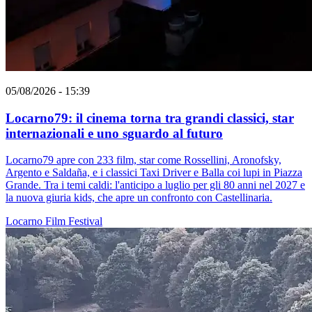
05/08/2026 - 15:39
Locarno79: il cinema torna tra grandi classici, star
internazionali e uno sguardo al futuro
Locarno79 apre con 233 film, star come Rossellini, Aronofsky,
Argento e Saldaña, e i classici Taxi Driver e Balla coi lupi in Piazza
Grande. Tra i temi caldi: l'anticipo a luglio per gli 80 anni nel 2027 e
la nuova giuria kids, che apre un confronto con Castellinaria.
Locarno
Film
Festival