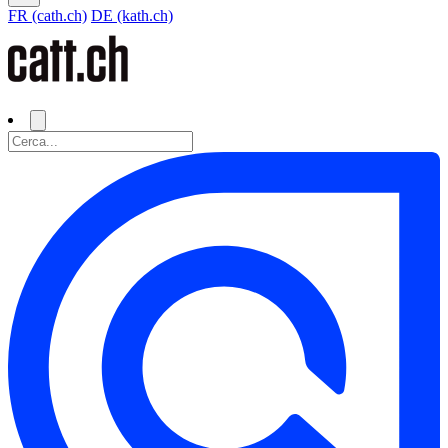
FR (cath.ch)
DE (kath.ch)