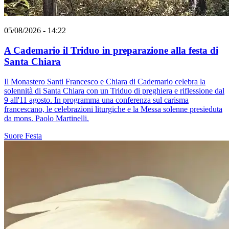
05/08/2026 - 14:22
A Cademario il Triduo in preparazione alla festa di
Santa Chiara
Il Monastero Santi Francesco e Chiara di Cademario celebra la
solennità di Santa Chiara con un Triduo di preghiera e riflessione dal
9 all'11 agosto. In programma una conferenza sul carisma
francescano, le celebrazioni liturgiche e la Messa solenne presieduta
da mons. Paolo Martinelli.
Suore
Festa