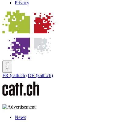
Privacy
IT
FR (cath.ch)
DE (kath.ch)
News