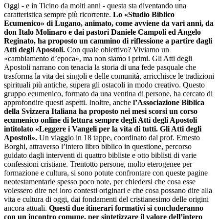
Oggi - e in Ticino da molti anni - questa sta diventando una
caratteristica sempre più ricorrente.
Lo «Studio Biblico
Ecumenico» di Lugano, animato, come avviene da vari anni, da
don Italo Molinaro e dai pastori Daniele Campoli ed Angelo
Reginato, ha proposto un cammino di riflessione a partire dagli
Atti degli Apostoli.
Con quale obiettivo? Viviamo un
«cambiamento d’epoca», ma non siamo i primi. Gli Atti degli
Apostoli narrano con tenacia la storia di una fede pasquale che
trasforma la vita dei singoli e delle comunità, arricchisce le tradizioni
spirituali più antiche, supera gli ostacoli in modo creativo. Questo
gruppo ecumenico, formato da una ventina di persone, ha cercato di
approfondire questi aspetti. Inoltre, anche
l’Associazione Biblica
della Svizzera Italiana ha proposto nei mesi scorsi un corso
ecumenico online di lettura sempre degli Atti degli Apostoli
intitolato «Leggere i Vangeli per la vita di tutti. Gli Atti degli
Apostoli».
Un viaggio in 18 tappe, coordinato dal prof. Ernesto
Borghi, attraverso l’intero libro biblico in questione, percorso
guidato dagli interventi di quattro bibliste e otto biblisti di varie
confessioni cristiane. Trentotto persone, molto eterogenee per
formazione e cultura, si sono potute confrontare con queste pagine
neotestamentarie spesso poco note, per chiedersi che cosa esse
volessero dire nei loro contesti originari e che cosa possano dire alla
vita e cultura di oggi, dai fondamenti del cristianesimo delle origini
ancora attuali.
Questi due itinerari formativi si concluderanno
con un incontro comune, per sintetizzare il valore dell’intero