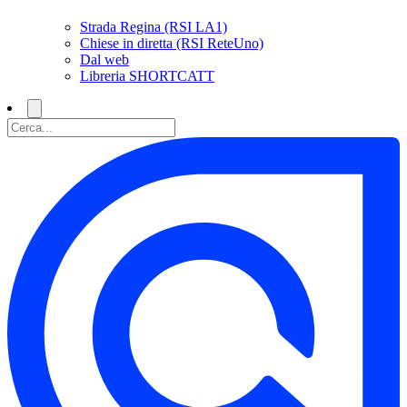
Strada Regina (RSI LA1)
Chiese in diretta (RSI ReteUno)
Dal web
Libreria SHORTCATT