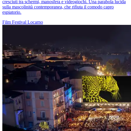
cresciuti tra schermi, manosfera e videogiochi. Una parabola lucida
sulla mascolinità contemporanea, che rifiuta il comodo capro
espiatorio.
Film
Festival
Locarno