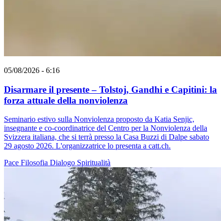
05/08/2026 - 6:16
Disarmare il presente – Tolstoj, Gandhi e Capitini: la
forza attuale della nonviolenza
Seminario estivo sulla Nonviolenza proposto da Katia Senjic,
insegnante e co-coordinatrice del Centro per la Nonviolenza della
Svizzera italiana, che si terrà presso la Casa Buzzi di Dalpe sabato
29 agosto 2026. L'organizzatrice lo presenta a catt.ch.
Pace
Filosofia
Dialogo
Spiritualità