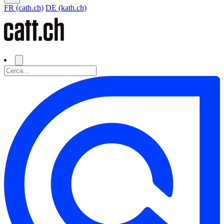
FR (cath.ch)
DE (kath.ch)