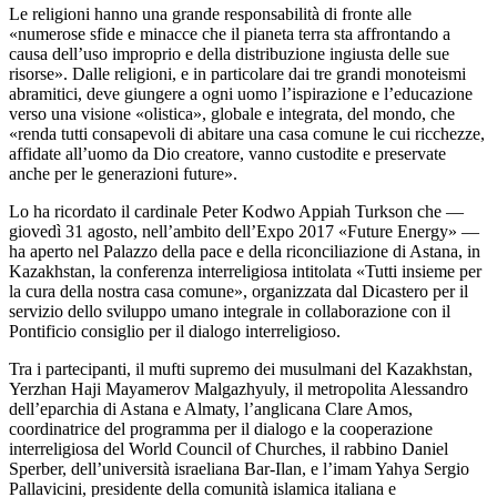
Le religioni hanno una grande responsabilità di fronte alle
«numerose sfide e minacce che il pianeta terra sta affrontando a
causa dell’uso improprio e della distribuzione ingiusta delle sue
risorse». Dalle religioni, e in particolare dai tre grandi monoteismi
abramitici, deve giungere a ogni uomo l’ispirazione e l’educazione
verso una visione «olistica», globale e integrata, del mondo, che
«renda tutti consapevoli di abitare una casa comune le cui ricchezze,
affidate all’uomo da Dio creatore, vanno custodite e preservate
anche per le generazioni future».
Lo ha ricordato il cardinale Peter Kodwo Appiah Turkson che —
giovedì 31 agosto, nell’ambito dell’Expo 2017 «Future Energy» —
ha aperto nel Palazzo della pace e della riconciliazione di Astana, in
Kazakhstan, la conferenza interreligiosa intitolata «Tutti insieme per
la cura della nostra casa comune», organizzata dal Dicastero per il
servizio dello sviluppo umano integrale in collaborazione con il
Pontificio consiglio per il dialogo interreligioso.
Tra i partecipanti, il mufti supremo dei musulmani del Kazakhstan,
Yerzhan Haji Mayamerov Malgazhyuly, il metropolita Alessandro
dell’eparchia di Astana e Almaty, l’anglicana Clare Amos,
coordinatrice del programma per il dialogo e la cooperazione
interreligiosa del World Council of Churches, il rabbino Daniel
Sperber, dell’università israeliana Bar-Ilan, e l’imam Yahya Sergio
Pallavicini, presidente della comunità islamica italiana e