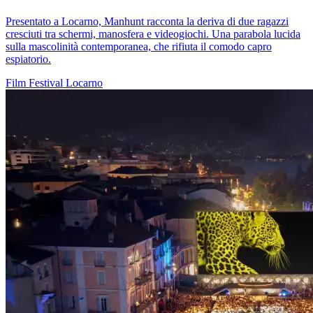
Presentato a Locarno, Manhunt racconta la deriva di due ragazzi
cresciuti tra schermi, manosfera e videogiochi. Una parabola lucida
sulla mascolinità contemporanea, che rifiuta il comodo capro
espiatorio.
Film
Festival
Locarno