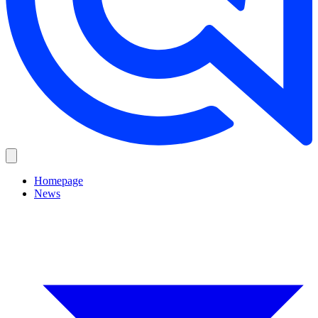
Homepage
News