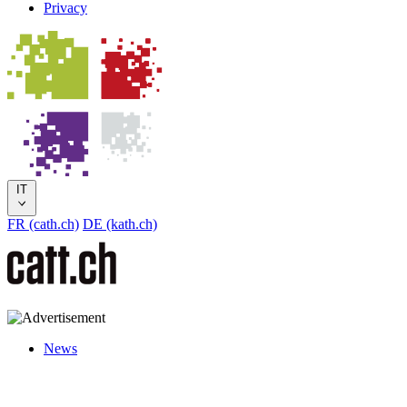
Privacy
IT
FR (cath.ch)
DE (kath.ch)
News