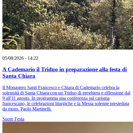
05/08/2026 - 14:22
A Cademario il Triduo in preparazione alla festa di
Santa Chiara
Il Monastero Santi Francesco e Chiara di Cademario celebra la
solennità di Santa Chiara con un Triduo di preghiera e riflessione dal
9 all'11 agosto. In programma una conferenza sul carisma
francescano, le celebrazioni liturgiche e la Messa solenne presieduta
da mons. Paolo Martinelli.
Suore
Festa