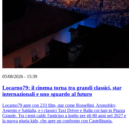
05/08/2026 - 15:39
Locarno79: il cinema torna tra grandi classici, star
internazionali e uno sguardo al futuro
Locarno79 apre con 233 film, star come Rossellini, Aronofsky,
Argento e Saldaña, e i classici Taxi Driver e Balla coi lupi in Piazza
Grande. Tra i temi caldi: l'anticipo a luglio per gli 80 anni nel 2027 e
la nuova giuria kids, che apre un confronto con Castellinaria.