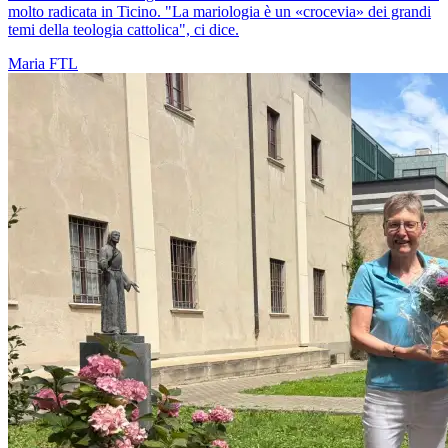
molto radicata in Ticino. "La mariologia è un «crocevia» dei grandi
temi della teologia cattolica", ci dice.
Maria
FTL