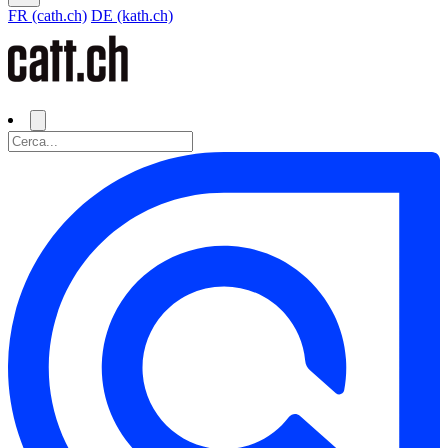
FR (cath.ch)
DE (kath.ch)