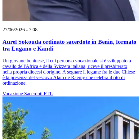
27/06/2026 - 7:08
Aurel Sokouda ordinato sacerdote in Benin, formato
tra Lugano e Kandi
Un giovane beninese, il cui percorso vocazionale si è sviluppato a
cavallo dell'Africa e della Svizzera italiana, riceve il presbiterato
nella propria diocesi d'origine. A segnare il legame fra le due Chiese
è la presenza del vescovo Alain de Raemy che celebra il rito di
ordinazione.
Vocazione
Sacerdoti
FTL