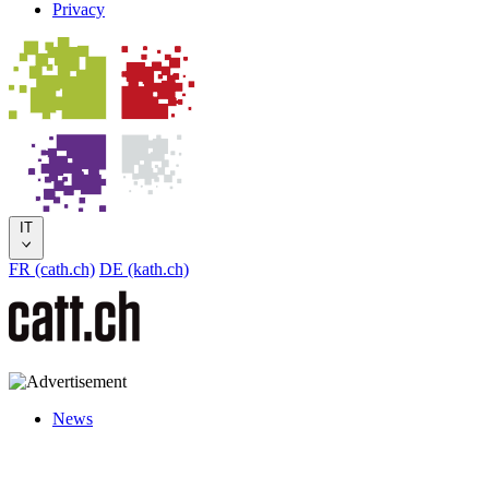
Privacy
IT
FR (cath.ch)
DE (kath.ch)
News