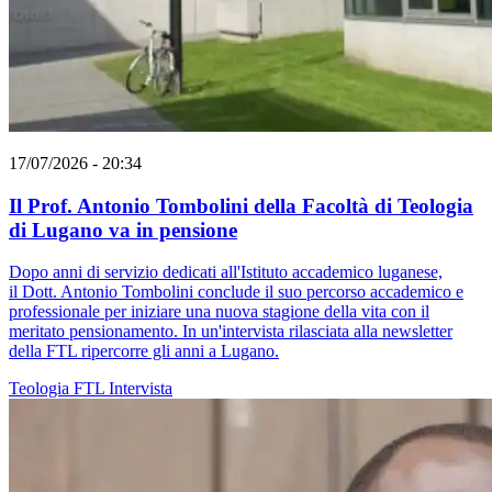
17/07/2026 - 20:34
Il Prof. Antonio Tombolini della Facoltà di Teologia
di Lugano va in pensione
Dopo anni di servizio dedicati all'Istituto accademico luganese,
il Dott. Antonio Tombolini conclude il suo percorso accademico e
professionale per iniziare una nuova stagione della vita con il
meritato pensionamento. In un'intervista rilasciata alla newsletter
della FTL ripercorre gli anni a Lugano.
Teologia
FTL
Intervista