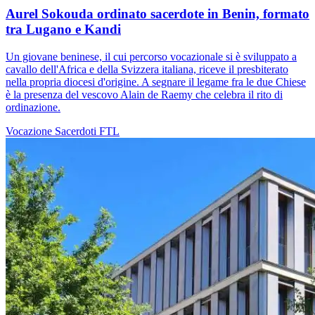
Aurel Sokouda ordinato sacerdote in Benin, formato
tra Lugano e Kandi
Un giovane beninese, il cui percorso vocazionale si è sviluppato a
cavallo dell'Africa e della Svizzera italiana, riceve il presbiterato
nella propria diocesi d'origine. A segnare il legame fra le due Chiese
è la presenza del vescovo Alain de Raemy che celebra il rito di
ordinazione.
Vocazione
Sacerdoti
FTL