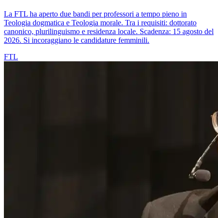
La FTL ha aperto due bandi per professori a tempo pieno in
Teologia dogmatica e Teologia morale. Tra i requisiti: dottorato
canonico, plurilinguismo e residenza locale. Scadenza: 15 agosto del
2026. Si incoraggiano le candidature femminili.
FTL