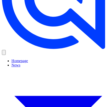
Homepage
News