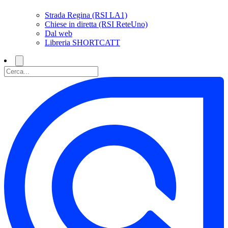
Strada Regina (RSI LA1)
Chiese in diretta (RSI ReteUno)
Dal web
Libreria SHORTCATT