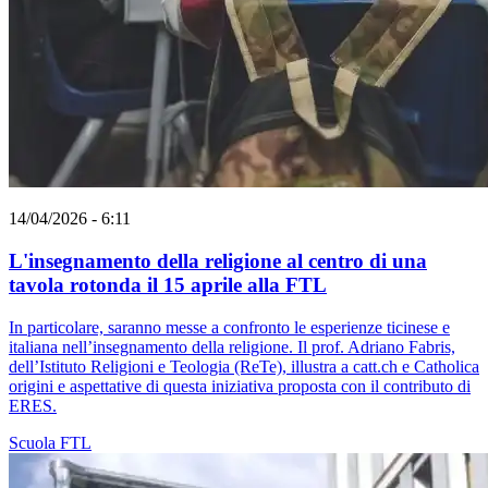
14/04/2026 - 6:11
L'insegnamento della religione al centro di una
tavola rotonda il 15 aprile alla FTL
In particolare, saranno messe a confronto le esperienze ticinese e
italiana nell’insegnamento della religione. Il prof. Adriano Fabris,
dell’Istituto Religioni e Teologia (ReTe), illustra a catt.ch e Catholica
origini e aspettative di questa iniziativa proposta con il contributo di
ERES.
Scuola
FTL