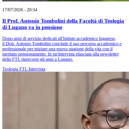
17/07/2026 - 20:34
Il Prof. Antonio Tombolini della Facoltà di Teologia
di Lugano va in pensione
Dopo anni di servizio dedicati all'Istituto accademico luganese,
il Dott. Antonio Tombolini conclude il suo percorso accademico e
professionale per iniziare una nuova stagione della vita con il
meritato pensionamento. In un'intervista rilasciata alla newsletter
della FTL ripercorre gli anni a Lugano.
Teologia
FTL
Intervista