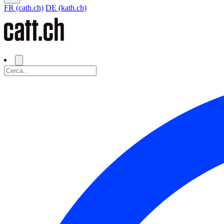
FR (cath.ch)
DE (kath.ch)