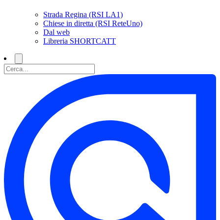
Strada Regina (RSI LA1)
Chiese in diretta (RSI ReteUno)
Dal web
Libreria SHORTCATT