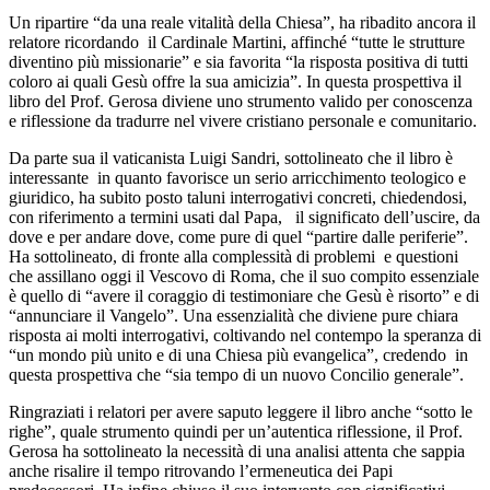
Un ripartire “da una reale vitalità della Chiesa”, ha ribadito ancora il
relatore ricordando il Cardinale Martini, affinché “tutte le strutture
diventino più missionarie” e sia favorita “la risposta positiva di tutti
coloro ai quali Gesù offre la sua amicizia”. In questa prospettiva il
libro del Prof. Gerosa diviene uno strumento valido per conoscenza
e riflessione da tradurre nel vivere cristiano personale e comunitario.
Da parte sua il vaticanista Luigi Sandri, sottolineato che il libro è
interessante in quanto favorisce un serio arricchimento teologico e
giuridico, ha subito posto taluni interrogativi concreti, chiedendosi,
con riferimento a termini usati dal Papa, il significato dell’uscire, da
dove e per andare dove, come pure di quel “partire dalle periferie”.
Ha sottolineato, di fronte alla complessità di problemi e questioni
che assillano oggi il Vescovo di Roma, che il suo compito essenziale
è quello di “avere il coraggio di testimoniare che Gesù è risorto” e di
“annunciare il Vangelo”. Una essenzialità che diviene pure chiara
risposta ai molti interrogativi, coltivando nel contempo la speranza di
“un mondo più unito e di una Chiesa più evangelica”, credendo in
questa prospettiva che “sia tempo di un nuovo Concilio generale”.
Ringraziati i relatori per avere saputo leggere il libro anche “sotto le
righe”, quale strumento quindi per un’autentica riflessione, il Prof.
Gerosa ha sottolineato la necessità di una analisi attenta che sappia
anche risalire il tempo ritrovando l’ermeneutica dei Papi