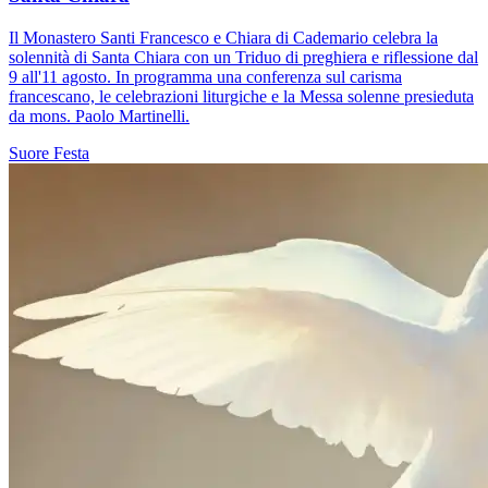
Il Monastero Santi Francesco e Chiara di Cademario celebra la
solennità di Santa Chiara con un Triduo di preghiera e riflessione dal
9 all'11 agosto. In programma una conferenza sul carisma
francescano, le celebrazioni liturgiche e la Messa solenne presieduta
da mons. Paolo Martinelli.
Suore
Festa