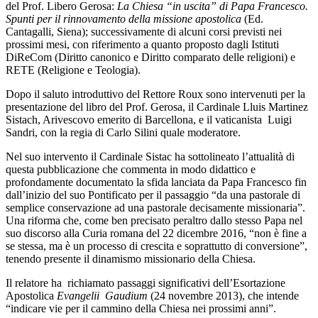
del Prof. Libero Gerosa:
La Chiesa “in uscita” di Papa Francesco.
Spunti per il rinnovamento della missione apostolica
(Ed.
Cantagalli, Siena); successivamente di alcuni corsi previsti nei
prossimi mesi, con riferimento a quanto proposto dagli Istituti
DiReCom (Diritto canonico e Diritto comparato delle religioni) e
RETE (Religione e Teologia).
Dopo il saluto introduttivo del Rettore Roux sono intervenuti per la
presentazione del libro del Prof. Gerosa, il Cardinale Lluis Martinez
Sistach, Arivescovo emerito di Barcellona, e il vaticanista Luigi
Sandri, con la regia di Carlo Silini quale moderatore.
Nel suo intervento il Cardinale Sistac ha sottolineato l’attualità di
questa pubblicazione che commenta in modo didattico e
profondamente documentato la sfida lanciata da Papa Francesco fin
dall’inizio del suo Pontificato per il passaggio “da una pastorale di
semplice conservazione ad una pastorale decisamente missionaria”.
Una riforma che, come ben precisato peraltro dallo stesso Papa nel
suo discorso alla Curia romana del 22 dicembre 2016, “non è fine a
se stessa, ma è un processo di crescita e soprattutto di conversione”,
tenendo presente il dinamismo missionario della Chiesa.
Il relatore ha richiamato passaggi significativi dell’Esortazione
Apostolica
Evangelii Gaudium
(24 novembre 2013), che intende
“indicare vie per il cammino della Chiesa nei prossimi anni”.