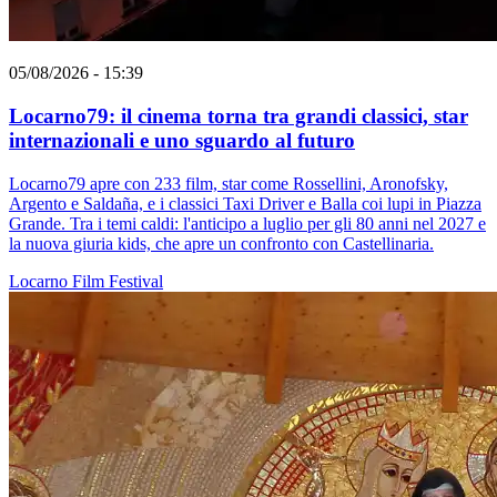
05/08/2026 - 15:39
Locarno79: il cinema torna tra grandi classici, star
internazionali e uno sguardo al futuro
Locarno79 apre con 233 film, star come Rossellini, Aronofsky,
Argento e Saldaña, e i classici Taxi Driver e Balla coi lupi in Piazza
Grande. Tra i temi caldi: l'anticipo a luglio per gli 80 anni nel 2027 e
la nuova giuria kids, che apre un confronto con Castellinaria.
Locarno
Film
Festival