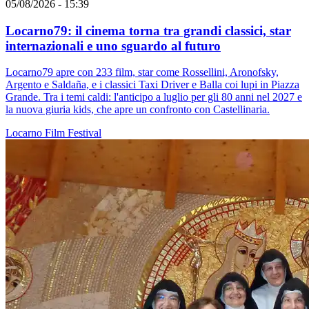
05/08/2026 - 15:39
Locarno79: il cinema torna tra grandi classici, star
internazionali e uno sguardo al futuro
Locarno79 apre con 233 film, star come Rossellini, Aronofsky,
Argento e Saldaña, e i classici Taxi Driver e Balla coi lupi in Piazza
Grande. Tra i temi caldi: l'anticipo a luglio per gli 80 anni nel 2027 e
la nuova giuria kids, che apre un confronto con Castellinaria.
Locarno
Film
Festival