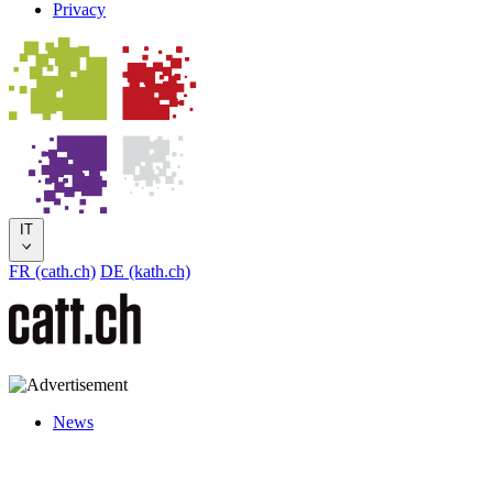
Privacy
IT
FR (cath.ch)
DE (kath.ch)
News