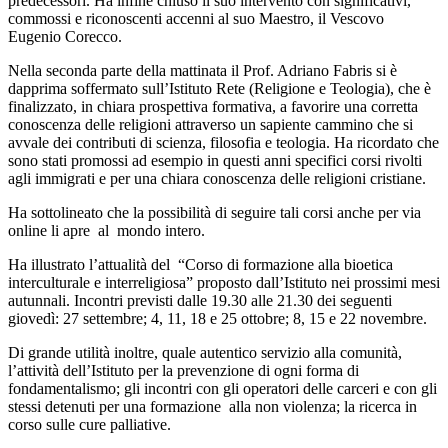
predecessori. Ha infine chiuso il suo intervento con significativi,
commossi e riconoscenti accenni al suo Maestro, il Vescovo
Eugenio Corecco.
Nella seconda parte della mattinata il Prof. Adriano Fabris si è
dapprima soffermato sull’Istituto Rete (Religione e Teologia), che è
finalizzato, in chiara prospettiva formativa, a favorire una corretta
conoscenza delle religioni attraverso un sapiente cammino che si
avvale dei contributi di scienza, filosofia e teologia. Ha ricordato che
sono stati promossi ad esempio in questi anni specifici corsi rivolti
agli immigrati e per una chiara conoscenza delle religioni cristiane.
Ha sottolineato che la possibilità di seguire tali corsi anche per via
online li apre al mondo intero.
Ha illustrato l’attualità del “Corso di formazione alla bioetica
interculturale e interreligiosa” proposto dall’Istituto nei prossimi mesi
autunnali. Incontri previsti dalle 19.30 alle 21.30 dei seguenti
giovedì: 27 settembre; 4, 11, 18 e 25 ottobre; 8, 15 e 22 novembre.
Di grande utilità inoltre, quale autentico servizio alla comunità,
l’attività dell’Istituto per la prevenzione di ogni forma di
fondamentalismo; gli incontri con gli operatori delle carceri e con gli
stessi detenuti per una formazione alla non violenza; la ricerca in
corso sulle cure palliative.