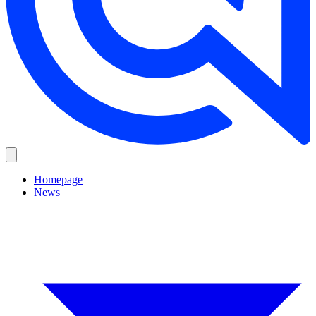
Homepage
News