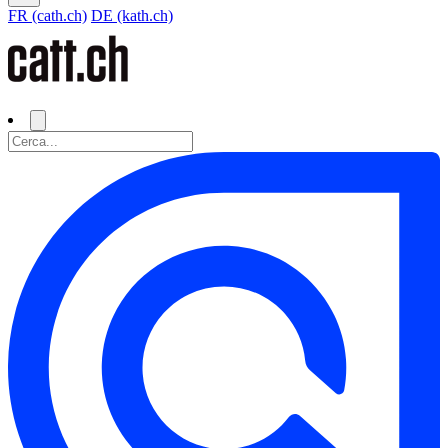
FR (cath.ch)
DE (kath.ch)